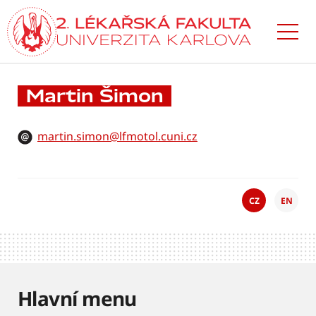
Přejít
k hlavnímu
obsahu
Martin Šimon
martin.simon@lfmotol.cuni.cz
CZ
EN
Hlavní menu