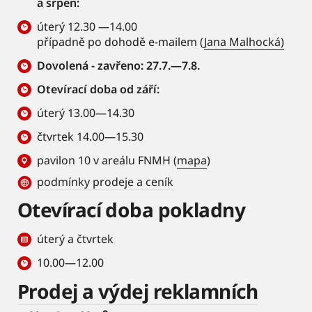
a srpen:
úterý 12.30 —14.00
případně po dohodě e-mailem (
Jana Malhocká)
Dovolená - zavřeno: 27.7.—7.8.
Otevírací doba od září:
úterý 13.00—14.30
čtvrtek 14.00—15.30
pavilon 10 v areálu FNMH (
mapa
)
podmínky prodeje a ceník
Otevírací doba pokladny
úterý a čtvrtek
10.00—12.00
Prodej a výdej reklamních