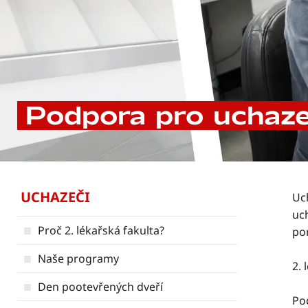
Podpora pro uchaze
UCHAZEČI
Uc
uc
Proč 2. lékařská fakulta?
po
Naše programy
2. 
Den pootevřených dveří
Po