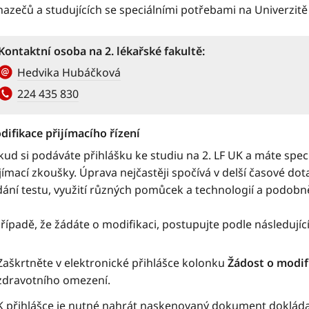
azečů a studujících se speciálními potřebami na Univerzitě
Kontaktní osoba na 2. lékařské fakultě
:
Hedvika Hubáčková
224 435 830
difikace přijímacího řízení
kud si podáváte přihlášku ke studiu na 2. LF UK a máte spe
jímací zkoušky. Úprava nejčastěji spočívá v delší časové do
dání testu, využití různých pomůcek a technologií a podobn
řípadě, že žádáte o modifikaci, postupujte podle následujíc
Zaškrtněte v elektronické přihlášce kolonku
Žádost o modifi
zdravotního omezení.
K přihlášce je nutné nahrát naskenovaný dokument dokláda