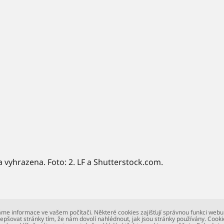
a vyhrazena. Foto: 2. LF a Shutterstock.com.
me informace ve vašem počítači. Některé cookies zajišťují správnou funkci webu
epšovat stránky tím, že nám dovolí nahlédnout, jak jsou stránky používány. Cooki