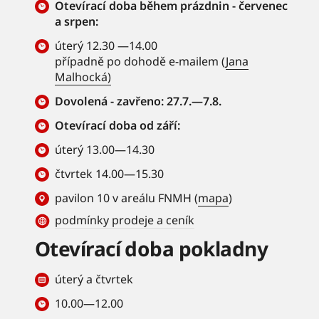
Otevírací doba během prázdnin - červenec
a srpen:
úterý 12.30 —14.00
případně po dohodě e-mailem (
Jana
Malhocká)
Dovolená - zavřeno: 27.7.—7.8.
Otevírací doba od září:
úterý 13.00—14.30
čtvrtek 14.00—15.30
pavilon 10 v areálu FNMH (
mapa
)
podmínky prodeje a ceník
Otevírací doba pokladny
úterý a čtvrtek
10.00—12.00