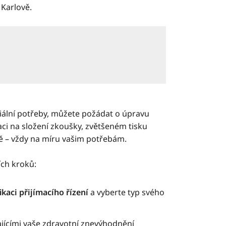
 Karlově.
ciální potřeby, můžete požádat o úpravu
taci na složení zkoušky, zvětšeném tisku
ě – vždy na míru vašim potřebám.
ích kroků:
kaci přijímacího řízení
a vyberte typ svého
jícími vaše zdravotní znevýhodnění