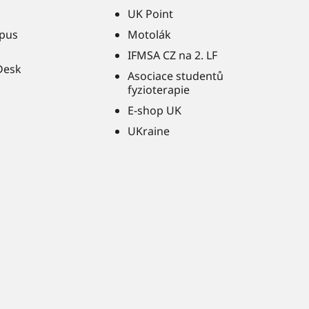
UK Point
pus
Motolák
IFMSA CZ na 2. LF
Desk
Asociace studentů
fyzioterapie
E-shop UK
UKraine