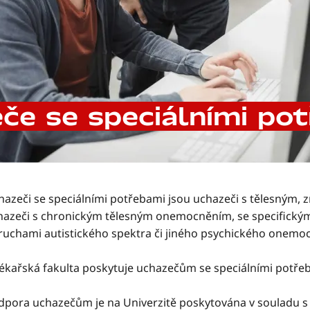
če se speciálními po
hazeči se speciálními potřebami jsou uchazeči s tělesným, 
hazeči s chronickým tělesným onemocněním, se specifickým
ruchami autistického spektra či jiného psychického onemoc
lékařská fakulta poskytuje uchazečům se speciálními potřeb
dpora uchazečům je na Univerzitě poskytována v souladu s