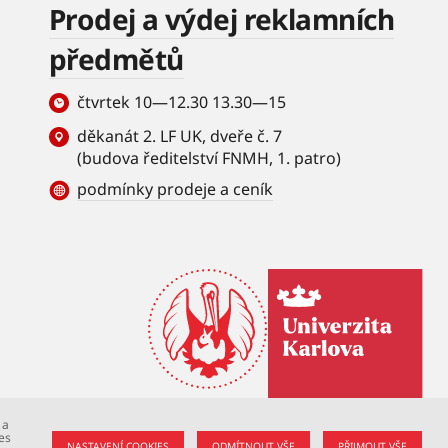
Prodej a výdej reklamních
předmětů
čtvrtek 10—12.30 13.30—15
děkanát 2. LF UK, dveře č. 7
(budova ředitelství FNMH, 1. patro)
podmínky prodeje a ceník
 a
es
NASTAVENÍ COOKIES
ODMÍTNOUT VŠE
PŘIJMOUT VŠE