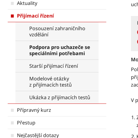
Aktuality
uch
Přijímací řízení
Posouzení zahraničního
vzdělání
Podpora pro uchazeče se
speciálními potřebami
Mo
Starší přijímací řízení
Po
při
Modelové otázky
z přijímacích testů
za
Ukázka z přijímacích testů
V p
Přípravný kurz
Přestup
Nejčastější dotazy