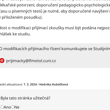
(lékařské potvrzení, doporučení pedagogicko-psychologick
času u písemných testů je nutné, aby doporučené navýšení
v přiloženém posudku).
dost o modifikaci přijímací zkoušky musí být podána nejpo
hlášek ke studiu.
O modifikacích přijímacího řízení komunikujete se Studijn
prijimacky@lfmotol.cuni.cz
ední aktualizace:
7. 3. 2024
/
Hedvika Hubáčková
Byla tato stránka užitečná?
Ano
Ne