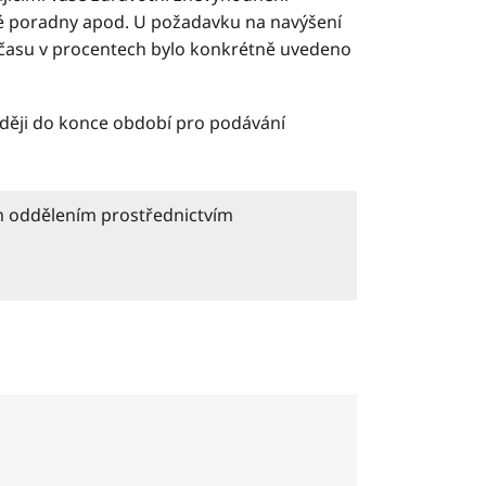
é poradny apod. U požadavku na navýšení
 času v procentech bylo konkrétně uvedeno
zději do konce období pro podávání
ím oddělením prostřednictvím