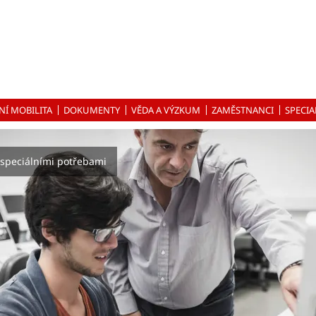
NÍ MOBILITA
DOKUMENTY
VĚDA A VÝZKUM
ZAMĚSTNANCI
SPECIA
speciálními potřebami