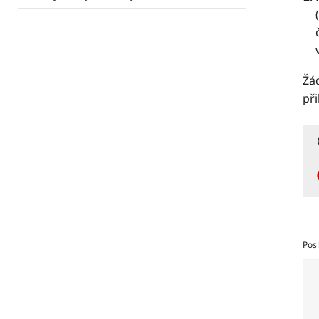
Žá
při
Posl