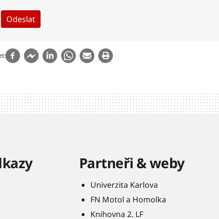
et
dkazy
Partneři & weby
Univerzita Karlova
FN Motol a Homolka
Knihovna 2. LF