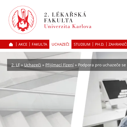
Přejít
k hlavnímu
obsahu
AKCE
FAKULTA
UCHAZEČI
ÚVOD
STUDIUM
PH.D.
ZAHRANIČ
2. LF
Uchazeči
Přijímací řízení
Podpora pro uchazeče se 