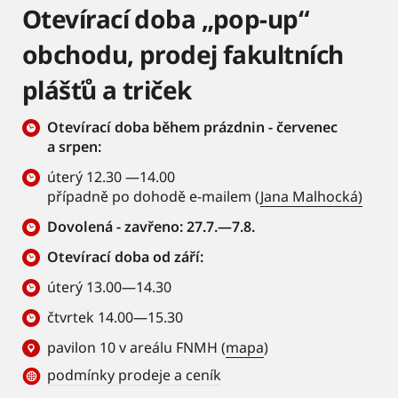
Otevírací doba „pop-up“
obchodu, prodej fakultních
plášťů a triček
Otevírací doba během prázdnin - červenec
a srpen:
úterý 12.30 —14.00
případně po dohodě e-mailem (
Jana Malhocká)
Dovolená - zavřeno: 27.7.—7.8.
Otevírací doba od září:
úterý 13.00—14.30
čtvrtek 14.00—15.30
pavilon 10 v areálu FNMH (
mapa
)
podmínky prodeje a ceník