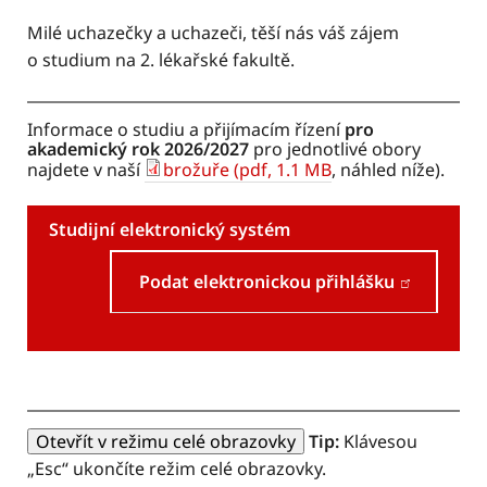
Milé uchazečky a uchazeči, těší nás váš zájem
o studium na 2. lékařské fakultě.
Informace o studiu a přijímacím řízení
pro
akademický rok 2026/2027
pro jednotlivé obory
najdete v naší
brožuře (pdf, 1.1 MB
, náhled níže).
Studijní elektronický systém
Podat elektronickou přihlášku
Otevřít v režimu celé obrazovky
Tip:
Klávesou
„Esc“ ukončíte režim celé obrazovky.