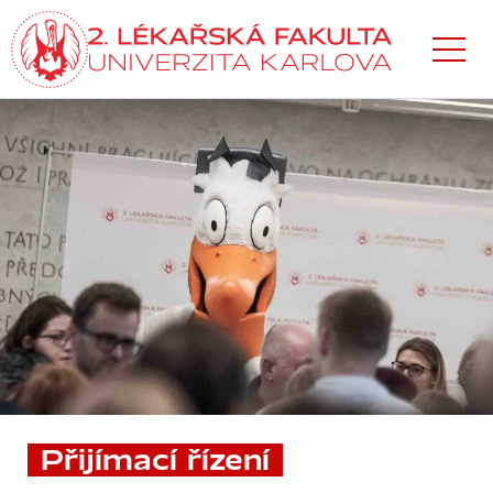
Přejít
k hlavnímu
obsahu
Přijímací řízení