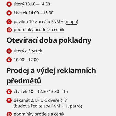
úterý 13.00—14.30
čtvrtek 14.00—15.30
pavilon 10 v areálu FNMH (
mapa
)
podmínky prodeje a ceník
Otevírací doba pokladny
úterý a čtvrtek
10.00—12.00
Prodej a výdej reklamních
předmětů
čtvrtek 10—12.30 13.30—15
děkanát 2. LF UK, dveře č. 7
(budova ředitelství FNMH, 1. patro)
podmínky prodeje a ceník