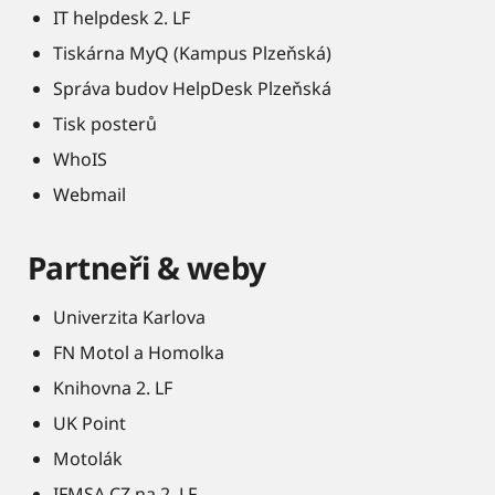
IT helpdesk 2. LF
Tiskárna MyQ (Kampus Plzeňská)
Správa budov HelpDesk Plzeňská
Tisk posterů
WhoIS
Webmail
Partneři & weby
Univerzita Karlova
FN Motol a Homolka
Knihovna 2. LF
UK Point
Motolák
IFMSA CZ na 2. LF