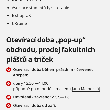
Asociace studentů fyzioterapie
E-shop UK
UKraine
Otevírací doba „pop-up“
obchodu, prodej fakultních
plášťů a triček
Otevírací doba během prázdnin - červenec
a srpen:
úterý 12.30 —14.00
případně po dohodě e-mailem (
Jana Malhocká)
Dovolená - zavřeno: 27.7.—7.8.
Otevírací doba od září: