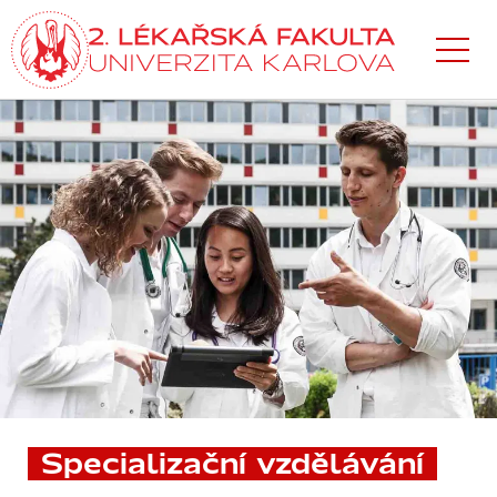
Přejít
k hlavnímu
obsahu
Specializační vzdělávání