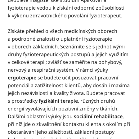
dvouleté magisterské studium Aplikovaná
fyzioterapie vedou k získání odborné způsobilosti
k výkonu zdravotnického povolání fyzioterapeut.
Získáte přehled o všech medicínských oborech
a podrobné znalosti o uplatnění fyzioterapie
v oborech základních. Seznámíte se s jednotlivými
druhy fyzioterapeutických postupů a jejich využitím
v celkové terapii; zvlášť se zaměříte na pohybový,
nervový a respirační systém. V rámci výuky
ergoterapie
se budete učit posuzovat pracovní
potenciál a zatížitelnost klientů, aby dosáhli maxima
jejich nezávislosti a kvality života. Budete pracovat
s prostředky
fyzikální terapie
, různých druhů
energií vyvolávajících pozitivní změny v tkáních.
Dalšími oblastmi výuky jsou
sociální rehabilitace
,
při níž jde o zkvalitnění kontaktu klienta s okolím při
obstarávání jeho záležitostí, základní postupy