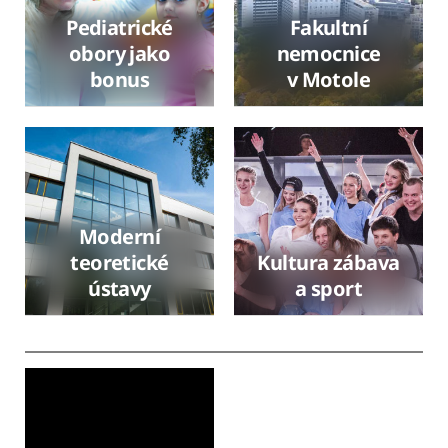
Pediatrické
Fakultní
obory jako
nemocnice
bonus
v Motole
Moderní
teoretické
Kultura zábava
ústavy
a sport