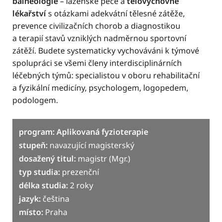
balneologie
– lázeňské péče a
tělovýchovné
lékařství
s otázkami adekvátní tělesné zátěže,
prevence civilizačních chorob a diagnostikou
a terapií stavů vzniklých nadměrnou sportovní
zátěží. Budete systematicky vychováváni k týmové
spolupráci se všemi členy interdisciplinárních
léčebných týmů: specialistou v oboru rehabilitační
a fyzikální medicíny, psychologem, logopedem,
podologem.
program: Aplikovaná fyzioterapie
stupeň:
navazující magisterský
dosažený titul:
magistr (Mgr.)
typ studia:
prezenční
délka studia:
2 roky
jazyk:
čeština
místo:
Praha