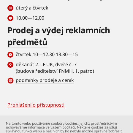
úterý a čtvrtek
10.00—12.00
Prodej a výdej reklamních
předmětů
čtvrtek 10—12.30 13.30—15
děkanát 2. LF UK, dveře č. 7
(budova ředitelství FNMH, 1. patro)
podmínky prodeje a ceník
Prohlášení o přístupnosti
Footer
© Univerzita Karlova – 2. lékařská fakulta. Všechna
Na tomto webu používáme soubory cookies, jejichž prostřednictvím
práva vyhrazena. Foto: 2. LF a Shutterstock.com.
uchováváme informace ve vašem počítači. Některé cookies zajišťují
Podpora webu:
webmaster@lfmotol.cuni.cz
správnou funkci webu a bez nich by ho nebylo možné správně zobrazit.