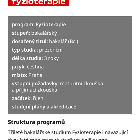
fyzioterapie
program: Fyzioterapie
stupeň:
bakalářský
dosažený titul:
bakalář (Bc.)
typ studia:
prezenční
délka studia:
3 roky
jazyk:
čeština
místo:
Praha
vstupní požadavky:
maturitní zkouška
a přijímací zkouška
začátek:
říjen
studijní plány a akreditace
Struktura programů
Tříleté bakalářské studium Fyzioterapie i navazující