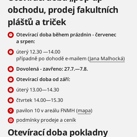
obchodu, prodej fakultních
plášťů a triček
Otevírací doba během prázdnin - červenec
a srpen:
úterý 12.30 —14.00
případně po dohodě e-mailem (
Jana Malhocká)
Dovolená - zavřeno: 27.7.—7.8.
Otevírací doba od září:
úterý 13.00—14.30
čtvrtek 14.00—15.30
pavilon 10 v areálu FNMH (
mapa
)
podmínky prodeje a ceník
Otevírací doba pokladny