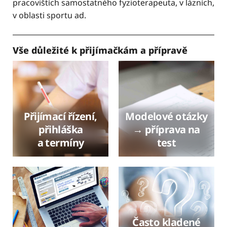
pracovištích samostatného fyzioterapeuta, v lázních,
v oblasti sportu ad.
Vše důležité k přijímačkám a přípravě
Přijímací řízení,
Modelové otázky
přihláška
→ příprava na
a termíny
test
Často kladené