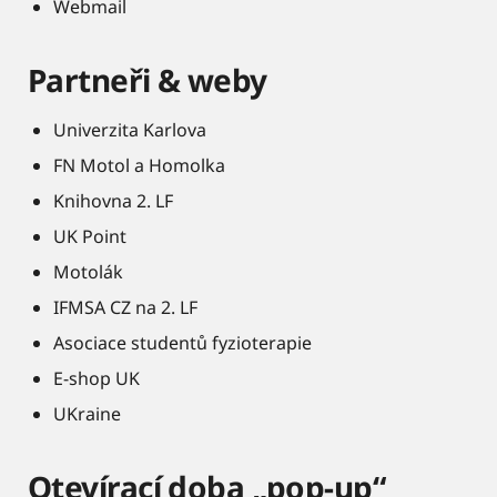
Webmail
Partneři & weby
Univerzita Karlova
FN Motol a Homolka
Knihovna 2. LF
UK Point
Motolák
IFMSA CZ na 2. LF
Asociace studentů fyzioterapie
E-shop UK
UKraine
Otevírací doba „pop-up“