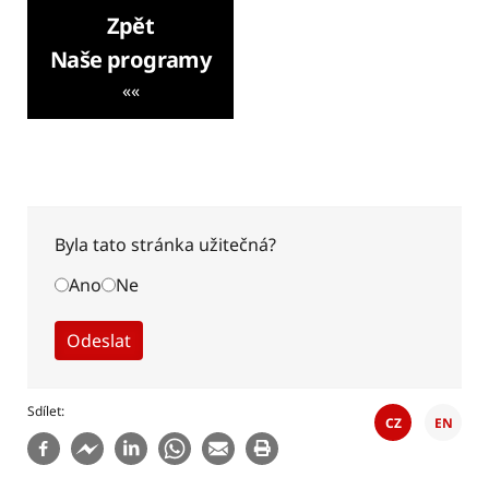
Zpět
Naše programy
««
Byla tato stránka užitečná?
Ano
Ne
Sdílet
CZ
EN