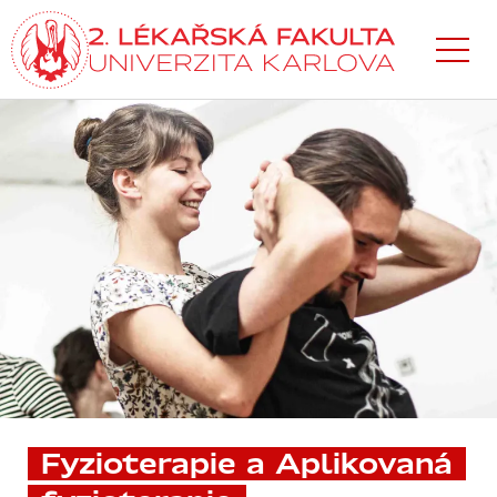
Přejít
k hlavnímu
obsahu
Fyzioterapie a Aplikovaná