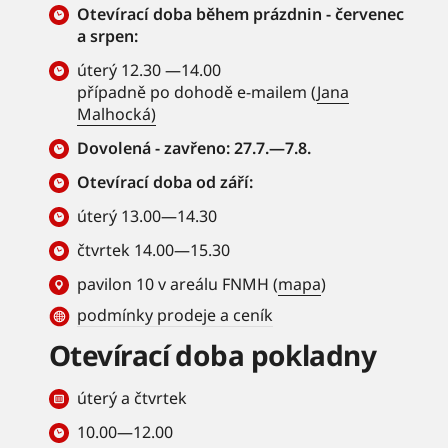
Otevírací doba během prázdnin - červenec
a srpen:
úterý 12.30 —14.00
případně po dohodě e-mailem (
Jana
Malhocká)
Dovolená - zavřeno: 27.7.—7.8.
Otevírací doba od září:
úterý 13.00—14.30
čtvrtek 14.00—15.30
pavilon 10 v areálu FNMH (
mapa
)
podmínky prodeje a ceník
Otevírací doba pokladny
úterý a čtvrtek
10.00—12.00