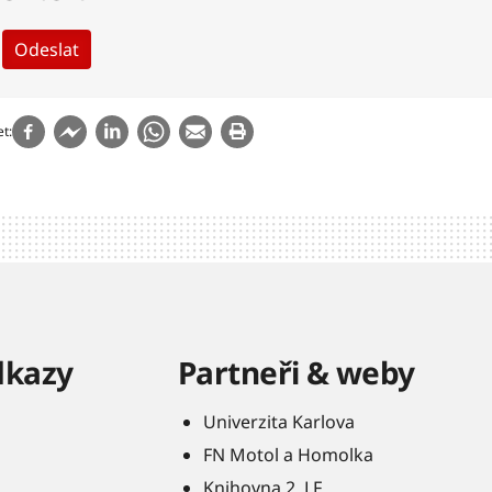
et
dkazy
Partneři & weby
Univerzita Karlova
FN Motol a Homolka
Knihovna 2. LF