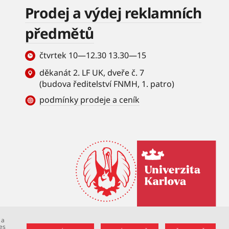
Prodej a výdej reklamních
předmětů
čtvrtek 10—12.30 13.30—15
děkanát 2. LF UK, dveře č. 7
(budova ředitelství FNMH, 1. patro)
podmínky prodeje a ceník
 a
es