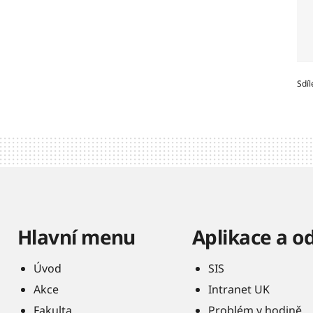
Sdíl
Hlavní menu
Aplikace a o
Úvod
SIS
Akce
Intranet UK
Fakulta
Problém v hodině