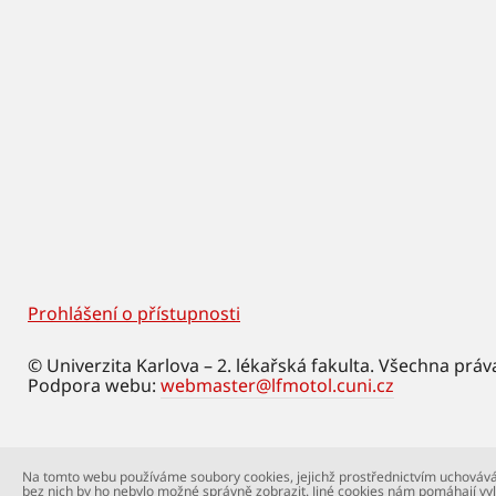
Prohlášení o přístupnosti
Footer
© Univerzita Karlova – 2. lékařská fakulta. Všechna práv
Podpora webu:
webmaster@lfmotol.cuni.cz
Na tomto webu používáme soubory cookies, jejichž prostřednictvím uchovává
bez nich by ho nebylo možné správně zobrazit. Jiné cookies nám pomáhají vyl