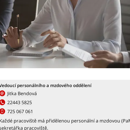
Vedoucí personálního a mzdového oddělení
Jitka Bendová
22443 5825
725 067 061
Každé pracoviště má přidělenou personální a mzdovou (PaM
sekretářka pracoviště.