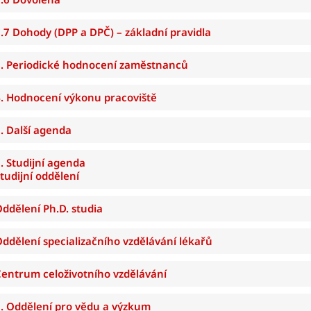
2.7
Dohody (DPP a DPČ) – základní pravidla
3.
Periodické hodnocení zaměstnanců
4.
Hodnocení výkonu pracoviště
. Další agenda
. Studijní agenda
tudijní oddělení
ddělení Ph.D. studia
ddělení specializačního vzdělávání lékař
ů
entrum celoživotního vzdělávání
7.
Oddělení pro vědu a výzkum