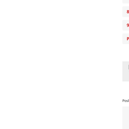
8
P
Posl