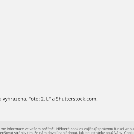
a vyhrazena. Foto: 2. LF a Shutterstock.com.
me informace ve vašem počítači. Některé cookies zajišťují správnou funkci webu
epšovat stránky tím, že nám dovolí nahlédnout, jak jsou stránky používány. Cooki