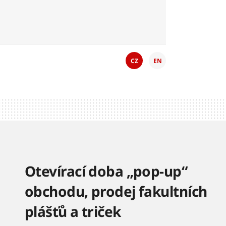
CZ
EN
Otevírací doba „pop-up“
obchodu, prodej fakultních
plášťů a triček