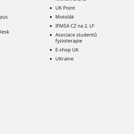
UK Point
pus
Motolák
IFMSA CZ na 2. LF
Desk
Asociace studentů
fyzioterapie
E-shop UK
UKraine