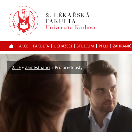
Přejít
k hlavnímu
obsahu
AKCE
FAKULTA
UCHAZEČI
ÚVOD
STUDIUM
PH.D.
ZAHRANIČ
2. LF
Zaměstnanci
Pro přednosty