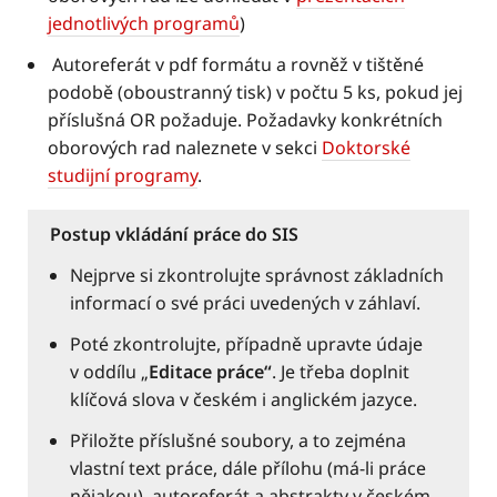
jednotlivých programů
)
Autoreferát v pdf formátu a rovněž v tištěné
podobě (oboustranný tisk) v počtu 5 ks, pokud jej
příslušná OR požaduje. Požadavky konkrétních
oborových rad naleznete v sekci
Doktorské
studijní programy
.
Postup vkládání práce do SIS
Nejprve si zkontrolujte správnost základních
informací o své práci uvedených v záhlaví.
Poté zkontrolujte, případně upravte údaje
v oddílu „
Editace práce“
. Je třeba doplnit
klíčová slova v českém i anglickém jazyce.
Přiložte příslušné soubory, a to zejména
vlastní text práce, dále přílohu (má-li práce
nějakou), autoreferát a abstrakty v českém