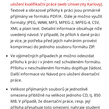
uložení kvalifikační práce (web Univerzity Karlovy)
.
Textové a obrazové přílohy k práci jsou primárně
přijímány ve formátu PDF/A . Dále je možno využít
formáty: JPEG, WAW, MP3, MPEG-2, MPEG-4, CSV,
XML a plain text. Detailní informace obsahuje níže
uvedený návod. V případě, že příloh k dané práci
je více, je potřeba před jejich nahráním provést
komprimaci do jednoho souboru formátu ZIP.
Ve výjimečných případech je možno odevzdat
přílohu k práci i v jiném než schváleném formátu.
Přílohu v neschváleném formátu doplňuje žádost.
Další informace viz Návod pro uložení disertační
práce.
Velikost přijímaných souborů je jednotlivě
omezena přibližně na velikost jednoho CD, tj. 850
MB. V případě, že disertační práce, resp. její
příloha přesahuje toto omezení, nahraje student