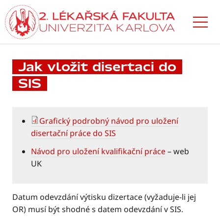
Přejít
k hlavnímu
obsahu
Jak vložit disertaci do
SIS
Grafický podrobný návod pro uložení
disertační práce do SIS
Návod pro uložení kvalifikační práce
– web
UK
Datum odevzdání výtisku dizertace (vyžaduje-li jej
OR) musí být shodné s datem odevzdání v SIS.