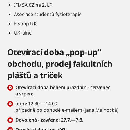
IFMSA CZ na 2. LF
Asociace studentů fyzioterapie
E-shop UK
UKraine
Otevírací doba „pop-up“
obchodu, prodej fakultních
plášťů a triček
Otevírací doba během prázdnin - červenec
a srpen:
úterý 12.30 —14.00
případně po dohodě e-mailem (
Jana Malhocká)
Dovolená - zavřeno: 27.7.—7.8.
Otevírací doba od září: