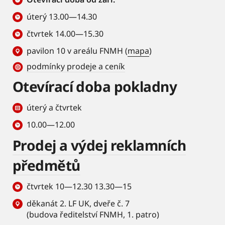
úterý 13.00—14.30
čtvrtek 14.00—15.30
pavilon 10 v areálu FNMH (
mapa
)
podmínky prodeje a ceník
Otevírací doba pokladny
úterý a čtvrtek
10.00—12.00
Prodej a výdej reklamních
předmětů
čtvrtek 10—12.30 13.30—15
děkanát 2. LF UK, dveře č. 7
(budova ředitelství FNMH, 1. patro)