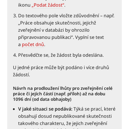
ikonu
„Podat žádost“
.
Do textového pole vložte zdůvodnění – např.
„Práce obsahuje skutečnosti, jejichž
zveřejnění v databázi by ohrozilo
připravovanou publikaci“. Vyplní se text
a
počet dnů
.
Přesvědčte se, že žádost byla odeslána.
U jedné práce může být podáno i více druhů
žádostí.
Návrh na prodloužení lhůty pro zveřejnění celé
práce či jejích částí (např. příloh) až na dobu
1096 dní (od data obhajoby)
V jaké situaci se podává:
Týká se prací, které
obsahují dosud nepublikované skutečnosti
takového charakteru, že jejich zveřejnění