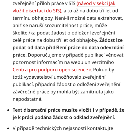
zveřejnění příloh práce v SIS
(návod v sekci Jak
vložit disertaci do SIS)
, a to až na dobu tří let od
termínu obhajoby. Není-li možné data extrahovat,
aniž se naruší srozumitelnost práce, může
školitel/ka podat žádost o odložení zveřejnění
celé práce na dobu tří let od obhajoby.
Žádost lze
podat od data přidělení práce do data odevzdání
práce.
Doporučujeme v případě publikací věnovat
pozornost informacím na webu univerzitního
Centra pro podporu open science
. Pokud by
totiž vydavatelství umožňovalo zveřejnění
publikací, případná žádost o odložení zveřejnění
závěrečné práce by mohla být zamítnuta jako
nepodstatná.
Text disertační práce musíte vložit i v případě, že
je k práci podána žádost o odklad zveřejnění.
V případě technických nejasností kontaktujte