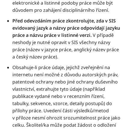
elektronické a listinné podoby práce může být
důvodem pro zahájení disciplinárního řízení.
Před odevzdáním práce zkontrolujte, zda v SIS
evidovaný jazyk a názvy práce odpovídají jazyku
práce a názvu práce v listinné verzi.
V případě
neshody je nutné opravit v SIS všechny názvy
práce (název v jazyce práce, anglický název práce
a český název práce).
Obsahuje-li práce údaje, jejichž zveřejnění na
internetu není možné z důvodu autorských práv,
patentové ochrany nebo jiné ochrany duševního
vlastnictví, extrahujte tyto údaje (například
publikace vydané nebo v recenzním řízení,
tabulky, sekvence, vzorce, detaily postupů) do
přílohy práce. Uvedení části výsledků/metod
v příloze nesmí ohrozit srozumitelnost práce jako
celku. Školitel/ka může podat žádost o odložení