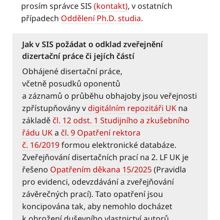
prosím správce SIS
(kontakt)
, v ostatních
případech
Oddělení Ph.D. studia
.
Jak v SIS požádat o odklad zveřejnění
dizertační práce či jejích částí
Obhájené disertační práce,
včetně posudků oponentů
a záznamů o průběhu obhajoby jsou veřejnosti
zpřístupňovány v
digitálním repozitáři UK
na
základě
čl. 12 odst. 1 Studijního a zkušebního
řádu UK
a
čl. 9 Opatření rektora
č. 16/2019
formou elektronické databáze.
Zveřejňování disertačních prací na 2. LF UK je
řešeno
Opatřením děkana 15/2025
(Pravidla
pro evidenci, odevzdávání a zveřejňování
závěrečných prací). Tato opatření jsou
koncipována tak, aby nemohlo docházet
k ohrožení duševního vlastnictví autorů.