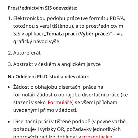
Prostřednictvím SIS odevzdáte:
Elektronickou podobu práce (ve formátu PDF/A,
totožnou s verzí tištěnou), a to prostřednictvím
SIS v aplikaci
„Témata prací (Výběr práce)“
– viz
grafický návod výše
Autoreferát
Abstrakt v českém a anglickém jazyce
Na Oddělení Ph.D. studia odevzdáte:
Žádost o obhajobu disertační práce na
formuláři Žádost o obhajobu disertační práce (ke
stažení v sekci
Formuláře
) se všemi přílohami
uvedenými přímo v žádosti.
Disertační práci v tištěné podobě (v pevné vazbě,
požaduje-li výtisky OR, požadavky jednotlivých
oborových rad lze dohledat v
prezentacích