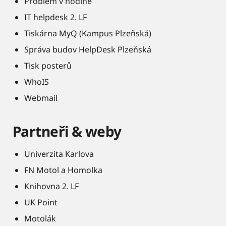
Problém v hodině
IT helpdesk 2. LF
Tiskárna MyQ (Kampus Plzeňská)
Správa budov HelpDesk Plzeňská
Tisk posterů
WhoIS
Webmail
Partneři & weby
Univerzita Karlova
FN Motol a Homolka
Knihovna 2. LF
UK Point
Motolák