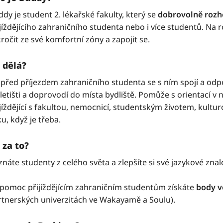
dy je student 2. lékařské fakulty, který se
dobrovolně roz
jíždějícího zahraničního studenta nebo i více studentů. Na r
ročit ze své komfortní zóny a zapojit se.
 dělá?
před příjezdem zahraničního studenta se s ním spojí a odpo
letišti a doprovodí do místa bydliště. Pomůže s orientací v 
ijíždějící s fakultou, nemocnicí, studentským životem, kul
u, když je třeba.
 za to?
náte studenty z celého světa a zlepšíte si své jazykové znalo
 pomoc přijíždějícím zahraničním studentům získáte
body v
rtnerských univerzitách ve Wakayamě a Soulu).