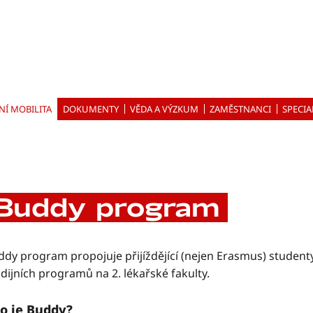
NÍ MOBILITA
DOKUMENTY
VĚDA A VÝZKUM
ZAMĚSTNANCI
SPECIA
Buddy program
dy program propojuje přijíždějící (nejen Erasmus) studenty
dijních programů na 2. lékařské fakulty.
o je Buddy?