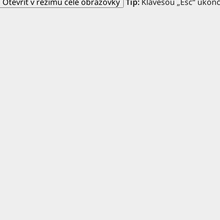
Otevřít v režimu celé obrazovky
Tip:
Klávesou „Esc“ ukončí