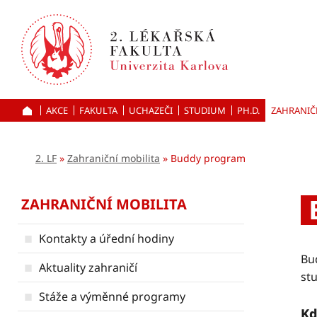
Přejít
k hlavnímu
obsahu
AKCE
FAKULTA
UCHAZEČI
ÚVOD
STUDIUM
PH.D.
ZAHRANIČ
2. LF
Zahraniční mobilita
Buddy program
ZAHRANIČNÍ MOBILITA
Kontakty a úřední hodiny
Bud
Aktuality zahraničí
stu
Stáže a výměnné programy
Kd