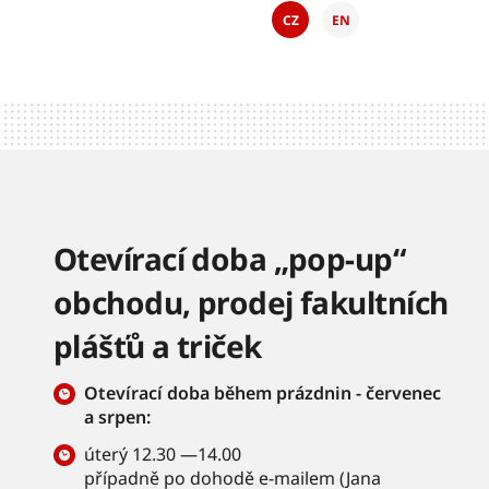
CZ
EN
Otevírací doba „pop-up“
obchodu, prodej fakultních
plášťů a triček
Otevírací doba během prázdnin - červenec
a srpen:
úterý 12.30 —14.00
případně po dohodě e-mailem (
Jana