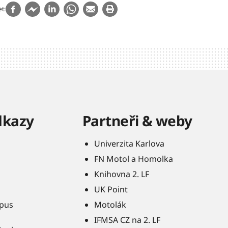
et
dkazy
Partneři & weby
Univerzita Karlova
FN Motol a Homolka
Knihovna 2. LF
UK Point
pus
Motolák
IFMSA CZ na 2. LF