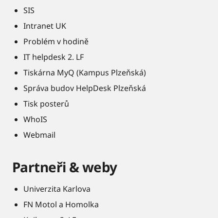
SIS
Intranet UK
Problém v hodině
IT helpdesk 2. LF
Tiskárna MyQ (Kampus Plzeňská)
Správa budov HelpDesk Plzeňská
Tisk posterů
WhoIS
Webmail
Partneři & weby
Univerzita Karlova
FN Motol a Homolka