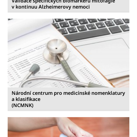
Validace specifických biomarkerů mitofagie
v kontinuu Alzheimerovy nemoci
Národní centrum pro medicínské nomenklatury
a klasifikace
(NCMNK)