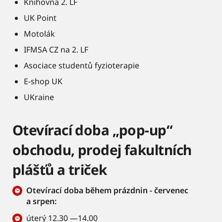
Knihovna 2. LF
UK Point
Motolák
IFMSA CZ na 2. LF
Asociace studentů fyzioterapie
E-shop UK
UKraine
Otevírací doba „pop-up“
obchodu, prodej fakultních
plášťů a triček
Otevírací doba během prázdnin - červenec
a srpen:
úterý 12.30 —14.00