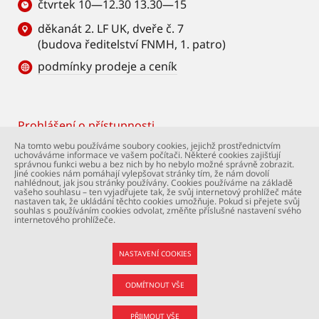
čtvrtek 10—12.30 13.30—15
děkanát 2. LF UK, dveře č. 7
(budova ředitelství FNMH, 1. patro)
podmínky prodeje a ceník
Prohlášení o přístupnosti
Footer
Na tomto webu používáme soubory cookies, jejichž prostřednictvím
uchováváme informace ve vašem počítači. Některé cookies zajišťují
© Univerzita Karlova – 2. lékařská fakulta. Všechna
správnou funkci webu a bez nich by ho nebylo možné správně zobrazit.
práva vyhrazena. Foto: 2. LF a Shutterstock.com.
Jiné cookies nám pomáhají vylepšovat stránky tím, že nám dovolí
nahlédnout, jak jsou stránky používány. Cookies používáme na základě
Podpora webu:
webmaster@lfmotol.cuni.cz
vašeho souhlasu – ten vyjadřujete tak, že svůj internetový prohlížeč máte
nastaven tak, že ukládání těchto cookies umožňuje. Pokud si přejete svůj
souhlas s používáním cookies odvolat, změňte příslušné nastavení svého
internetového prohlížeče.
NASTAVENÍ COOKIES
ODMÍTNOUT VŠE
PŘIJMOUT VŠE