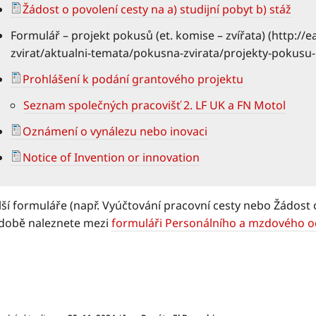
Žádost o povolení cesty na a) studijní pobyt b) stáž
Formulář – projekt pokusů (et. komise – zvířata) (http
:
//e
zvirat/aktualni-temata/pokusna-zvirata/projekty-pokusu-
Prohlášení k podání grantového projektu
Seznam společných pracovišť 2. LF UK a FN Motol
Oznámení o vynálezu nebo inovaci
Notice of Invention or innovation
ší formuláře (např. Vyúčtování pracovní cesty nebo Žádost o 
době naleznete mezi
formuláři Personálního a mzdového o