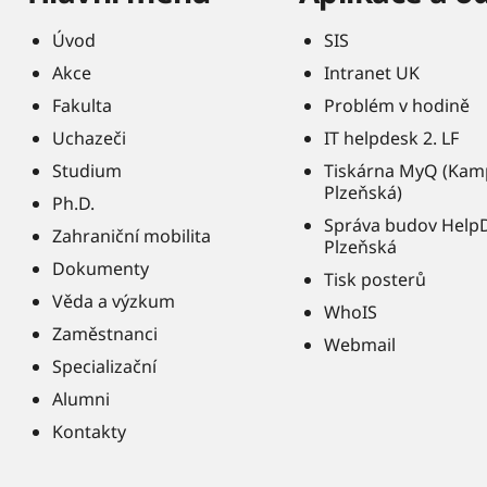
Úvod
SIS
Akce
Intranet UK
Fakulta
Problém v hodině
Uchazeči
IT helpdesk 2. LF
Studium
Tiskárna MyQ (Kam
Plzeňská)
Ph.D.
Správa budov Help
Zahraniční mobilita
Plzeňská
Dokumenty
Tisk posterů
Věda a výzkum
WhoIS
Zaměstnanci
Webmail
Specializační
Alumni
Kontakty