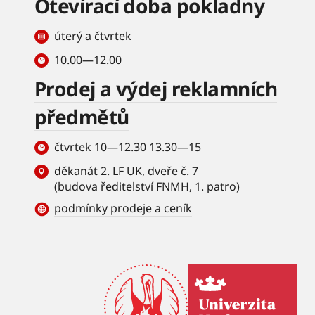
Otevírací doba pokladny
úterý a čtvrtek
10.00—12.00
Prodej a výdej reklamních
předmětů
čtvrtek 10—12.30 13.30—15
děkanát 2. LF UK, dveře č. 7
(budova ředitelství FNMH, 1. patro)
podmínky prodeje a ceník