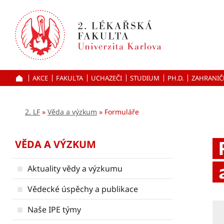
Přejít
k hlavnímu
obsahu
AKCE
FAKULTA
UCHAZEČI
ÚVOD
STUDIUM
PH.D.
ZAHRANIČ
2. LF
Věda a výzkum
Formuláře
VĚDA A VÝZKUM
Aktuality vědy a výzkumu
Vědecké úspěchy a publikace
Naše IPE týmy