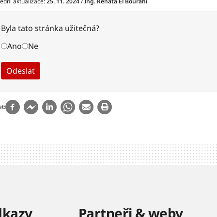
ední aktualizace:
25. 11. 2024
/
Ing. Renáta El Bourahi
Byla tato stránka užitečná?
Ano
Ne
et
dkazy
Partneři & weby