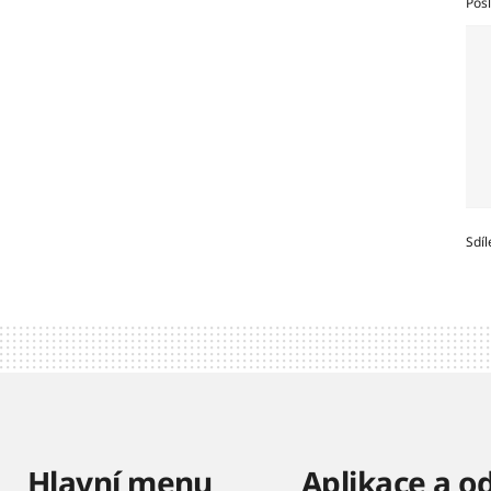
Posl
Sdíl
Hlavní menu
Aplikace a o