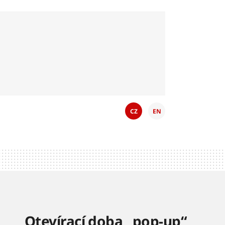
CZ
EN
Otevírací doba „pop-up“