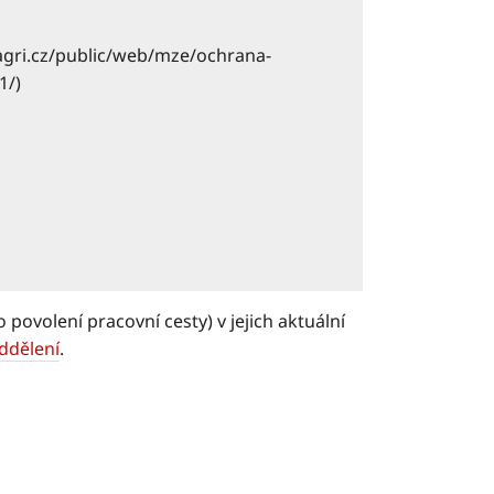
agri.cz/public/web/mze/ochrana-
1/)
povolení pracovní cesty) v jejich aktuální
ddělení
.