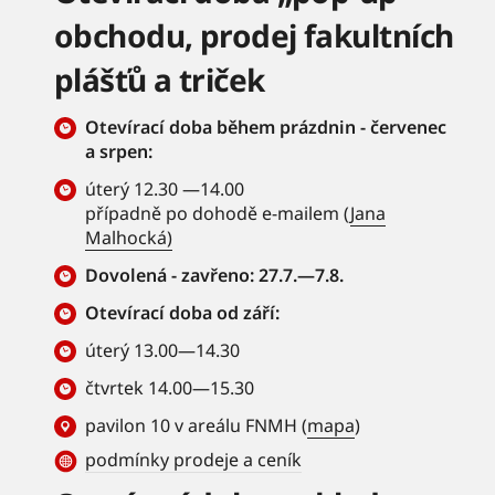
obchodu, prodej fakultních
plášťů a triček
Otevírací doba během prázdnin - červenec
a srpen:
úterý 12.30 —14.00
případně po dohodě e-mailem (
Jana
Malhocká)
Dovolená - zavřeno: 27.7.—7.8.
Otevírací doba od září:
úterý 13.00—14.30
čtvrtek 14.00—15.30
pavilon 10 v areálu FNMH (
mapa
)
podmínky prodeje a ceník