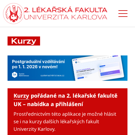
Přejít
k hlavnímu
obsahu
Kurzy
Kurzy
pořádané na 2. lékařské fakultě
UK – nabídka a přihlášení
Prostřednictvím této aplikace je možné hlásit
se i na kurzy dalších lékařských fakult
Univerzity Karlovy.