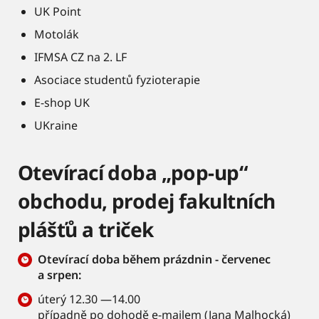
UK Point
Motolák
IFMSA CZ na 2. LF
Asociace studentů fyzioterapie
E-shop UK
UKraine
Otevírací doba „pop-up“
obchodu, prodej fakultních
plášťů a triček
Otevírací doba během prázdnin - červenec
a srpen:
úterý 12.30 —14.00
případně po dohodě e-mailem (
Jana Malhocká)