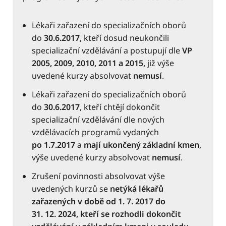
Lékaři zařazení do specializačních oborů
do
30.6.2017
, kteří dosud neukončili
specializační vzdělávání a postupují dle
VP
2005, 2009, 2010, 2011 a 2015,
již výše
uvedené kurzy absolvovat
nemusí
.
Lékaři zařazení do specializačních oborů
do
30.6.2017
, kteří chtějí dokončit
specializační vzdělávání dle nových
vzdělávacích programů vydaných
po 1.7.2017
a
mají ukončený základní kmen
,
výše uvedené kurzy absolvovat
nemusí
.
Zrušení povinnosti absolvovat výše
uvedených kurzů se
netýká lékařů
zařazených v době od
1. 7. 2017
do
31. 12. 2024
, kteří se rozhodli dokončit