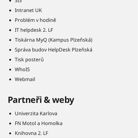
SIS
Intranet UK
Problém v hodině
IT helpdesk 2. LF
Tiskárna MyQ (Kampus Plzeňská)
Správa budov HelpDesk Plzeňská
Tisk posterů
WhoIS
Webmail
Partneři & weby
Univerzita Karlova
FN Motol a Homolka
Knihovna 2. LF