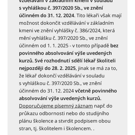
vzdělávání v základním kmeni v souladu
s vyhláškou č. 397/2020 Sb., ve znění
účinném do
31. 12.
2024
. Tito lékaři však mají
možnost dokončit vzdělávání v základním
kmeni ve znění vyhlášky č. 386/2024, která
mění vyhlášku č. 397/2020 Sb., ve znění
účinném od 1. 1. 2025 - v tomto případě
bez
povinného absolvování výše uvedených
kurzů. Své rozhodnutí sdělí lékař školiteli
nejpozději do
28. 2.
2025
, jinak se má za to,
že lékař dokončí vzdělávání v souladu
s vyhláškou č. 397/2020 Sb., ve znění
účinném do 31. 12. 2024
včetně povinného
absolvování výše uvedených kurzů.
Doporučujeme písemný záznam
např. do
průkazu odbornosti nebo do studijního
plánu školence a stvrdit podpisem obou
stran, tj. školitelem i školencem. .