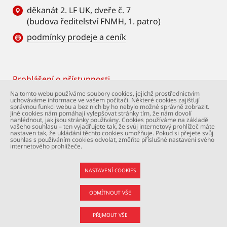
děkanát 2. LF UK, dveře č. 7
(budova ředitelství FNMH, 1. patro)
podmínky prodeje a ceník
Prohlášení o přístupnosti
Footer
Na tomto webu používáme soubory cookies, jejichž prostřednictvím
uchováváme informace ve vašem počítači. Některé cookies zajišťují
© Univerzita Karlova – 2. lékařská fakulta. Všechna
správnou funkci webu a bez nich by ho nebylo možné správně zobrazit.
práva vyhrazena. Foto: 2. LF a Shutterstock.com.
Jiné cookies nám pomáhají vylepšovat stránky tím, že nám dovolí
nahlédnout, jak jsou stránky používány. Cookies používáme na základě
Podpora webu:
webmaster@lfmotol.cuni.cz
vašeho souhlasu – ten vyjadřujete tak, že svůj internetový prohlížeč máte
nastaven tak, že ukládání těchto cookies umožňuje. Pokud si přejete svůj
souhlas s používáním cookies odvolat, změňte příslušné nastavení svého
internetového prohlížeče.
NASTAVENÍ COOKIES
ODMÍTNOUT VŠE
PŘIJMOUT VŠE