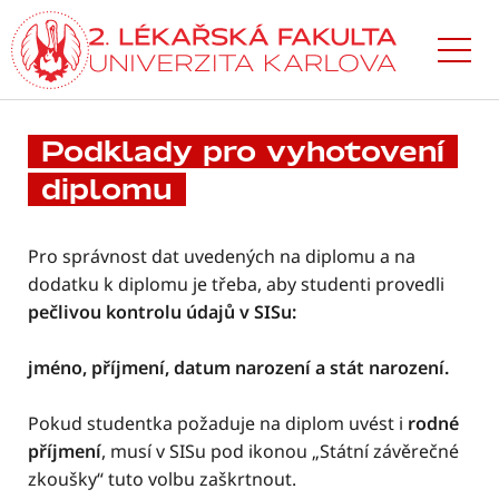
Přejít
k hlavnímu
obsahu
Podklady pro vyhotovení
diplomu
Pro správnost dat uvedených na diplomu a na
dodatku k diplomu je třeba, aby studenti provedli
pečlivou kontrolu údajů v SISu:
jméno, příjmení, datum narození a stát narození.
Pokud studentka požaduje na diplom uvést i
rodné
příjmení
, musí v SISu pod ikonou „Státní závěrečné
zkoušky“ tuto volbu zaškrtnout.