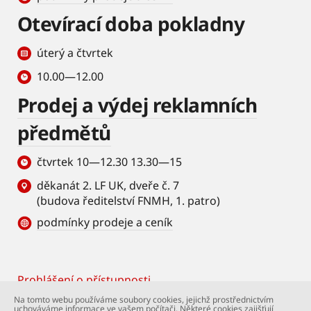
Otevírací doba pokladny
úterý a čtvrtek
10.00—12.00
Prodej a výdej reklamních
předmětů
čtvrtek 10—12.30 13.30—15
děkanát 2. LF UK, dveře č. 7
(budova ředitelství FNMH, 1. patro)
podmínky prodeje a ceník
Prohlášení o přístupnosti
Footer
Na tomto webu používáme soubory cookies, jejichž prostřednictvím
uchováváme informace ve vašem počítači. Některé cookies zajišťují