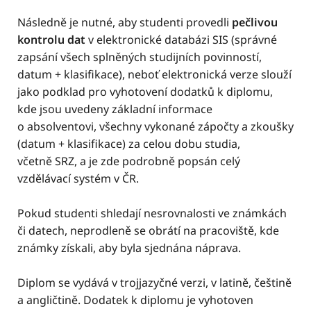
Následně je nutné, aby studenti provedli
pečlivou
kontrolu dat
v elektronické databázi SIS (správné
zapsání všech splněných studijních povinností,
datum + klasifikace), neboť elektronická verze slouží
jako podklad pro vyhotovení dodatků k diplomu,
kde jsou uvedeny základní informace
o absolventovi, všechny vykonané zápočty a zkoušky
(datum + klasifikace) za celou dobu studia,
včetně SRZ, a je zde podrobně popsán celý
vzdělávací systém v ČR.
Pokud studenti shledají nesrovnalosti ve známkách
či datech, neprodleně se obrátí na pracoviště, kde
známky získali, aby byla sjednána náprava.
Diplom se vydává v trojjazyčné verzi, v latině, češtině
a angličtině. Dodatek k diplomu je vyhotoven