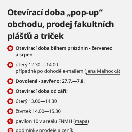
Otevírací doba „pop-up“
obchodu, prodej fakultních
plášťů a triček
Otevírací doba během prázdnin - červenec
a srpen:
úterý 12.30 —14.00
případně po dohodě e-mailem (
Jana Malhocká)
Dovolená - zavřeno: 27.7.—7.8.
Otevírací doba od září:
úterý 13.00—14.30
čtvrtek 14.00—15.30
pavilon 10 v areálu FNMH (
mapa
)
podmínky prodeje a ceník