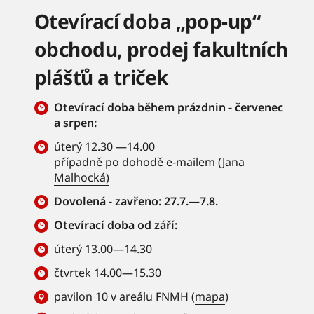
Otevírací doba „pop-up“
obchodu, prodej fakultních
plášťů a triček
Otevírací doba během prázdnin - červenec
a srpen:
úterý 12.30 —14.00
případně po dohodě e-mailem (
Jana
Malhocká)
Dovolená - zavřeno: 27.7.—7.8.
Otevírací doba od září:
úterý 13.00—14.30
čtvrtek 14.00—15.30
pavilon 10 v areálu FNMH (
mapa
)