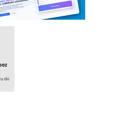
bez
ru do