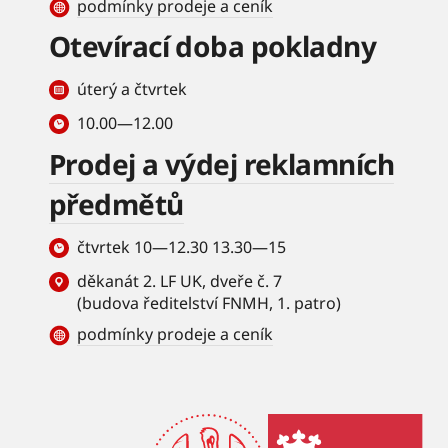
podmínky prodeje a ceník
Otevírací doba pokladny
úterý a čtvrtek
10.00—12.00
Prodej a výdej reklamních
předmětů
čtvrtek 10—12.30 13.30—15
děkanát 2. LF UK, dveře č. 7
(budova ředitelství FNMH, 1. patro)
podmínky prodeje a ceník