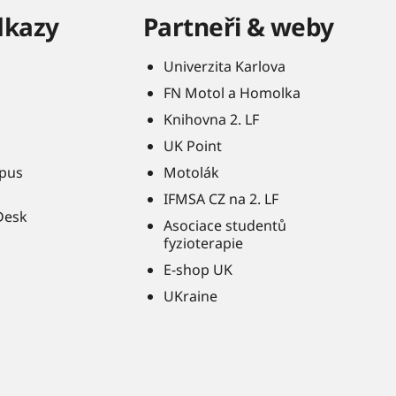
dkazy
Partneři & weby
Univerzita Karlova
FN Motol a Homolka
Knihovna 2. LF
UK Point
pus
Motolák
IFMSA CZ na 2. LF
Desk
Asociace studentů
fyzioterapie
E-shop UK
UKraine