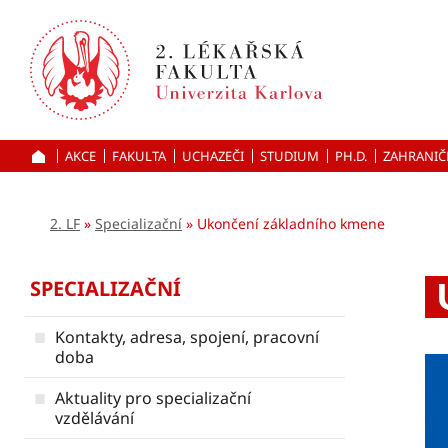
Přejít
k hlavnímu
obsahu
AKCE
FAKULTA
UCHAZEČI
ÚVOD
STUDIUM
PH.D.
ZAHRANIČ
2. LF
Specializační
Ukončení základního kmene
SPECIALIZAČNÍ
Kontakty, adresa, spojení, pracovní
doba
Aktuality pro specializační
vzdělávání