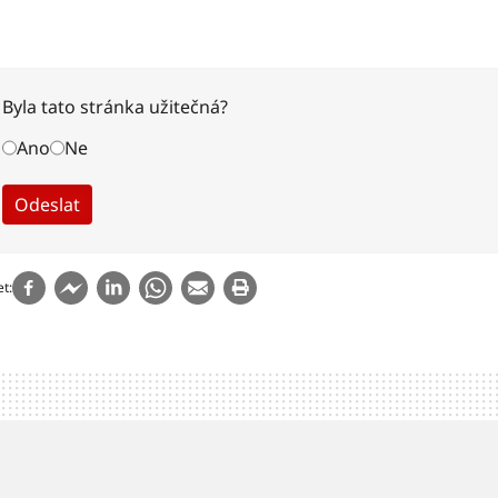
Byla tato stránka užitečná?
Ano
Ne
et