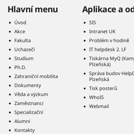
Hlavní menu
Aplikace a o
Úvod
SIS
Akce
Intranet UK
Fakulta
Problém v hodině
Uchazeči
IT helpdesk 2. LF
Studium
Tiskárna MyQ (Kam
Plzeňská)
Ph.D.
Správa budov Help
Zahraniční mobilita
Plzeňská
Dokumenty
Tisk posterů
Věda a výzkum
WhoIS
Zaměstnanci
Webmail
Specializační
Alumni
Kontakty