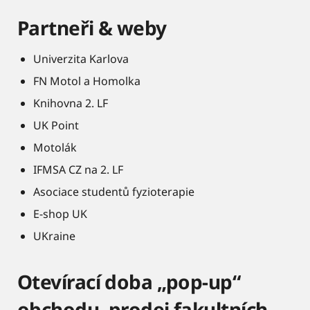
Partneři & weby
Univerzita Karlova
FN Motol a Homolka
Knihovna 2. LF
UK Point
Motolák
IFMSA CZ na 2. LF
Asociace studentů fyzioterapie
E-shop UK
UKraine
Otevírací doba „pop-up“
obchodu, prodej fakultních