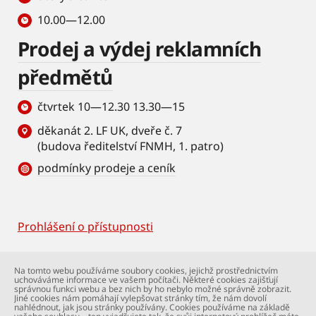
10.00—12.00
Prodej a výdej reklamních
předmětů
čtvrtek 10—12.30 13.30—15
děkanát 2. LF UK, dveře č. 7
(budova ředitelství FNMH, 1. patro)
podmínky prodeje a ceník
Prohlášení o přístupnosti
Footer
© Univerzita Karlova – 2. lékařská fakulta. Všechna
Na tomto webu používáme soubory cookies, jejichž prostřednictvím
práva vyhrazena. Foto: 2. LF a Shutterstock.com.
uchováváme informace ve vašem počítači. Některé cookies zajišťují
Podpora webu:
webmaster@lfmotol.cuni.cz
správnou funkci webu a bez nich by ho nebylo možné správně zobrazit.
Jiné cookies nám pomáhají vylepšovat stránky tím, že nám dovolí
nahlédnout, jak jsou stránky používány. Cookies používáme na základě