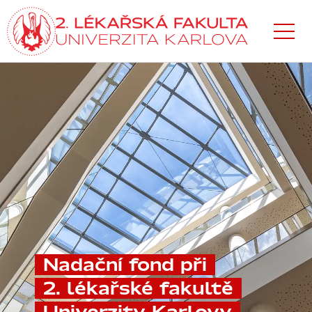
Přejít
k hlavnímu
obsahu
Nadační fond při
2. lékařské fakultě