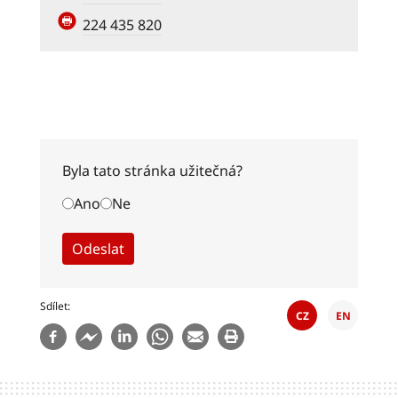
224 435 820
Byla tato stránka užitečná?
Ano
Ne
Sdílet
CZ
EN