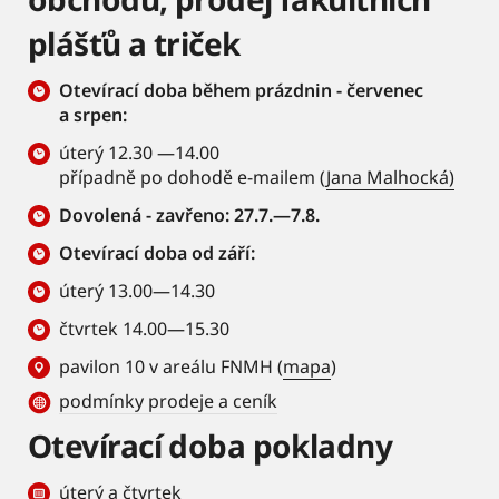
plášťů a triček
Otevírací doba během prázdnin - červenec
a srpen:
úterý 12.30 —14.00
případně po dohodě e-mailem (
Jana Malhocká)
Dovolená - zavřeno: 27.7.—7.8.
Otevírací doba od září:
úterý 13.00—14.30
čtvrtek 14.00—15.30
pavilon 10 v areálu FNMH (
mapa
)
podmínky prodeje a ceník
Otevírací doba pokladny
úterý a čtvrtek