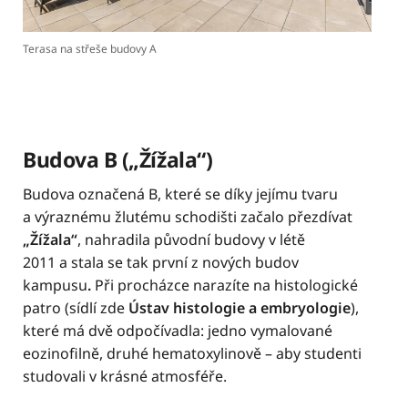
Terasa na střeše budovy A
Budova B („Žížala“)
Budova označená B, které se díky jejímu tvaru
a výraznému žlutému schodišti začalo přezdívat
„Žížala“
, nahradila původní budovy v létě
2011 a stala se tak první z nových budov
kampusu
.
Při procházce narazíte na histologické
patro (sídlí zde
Ústav histologie a embryologie
),
které má dvě odpočívadla: jedno vymalované
eozinofilně, druhé hematoxylinově – aby studenti
studovali v krásné atmosféře.