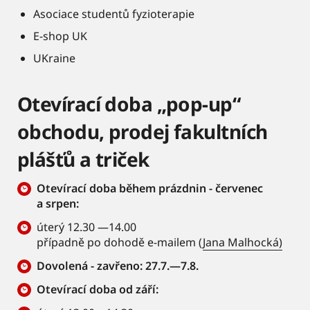
Asociace studentů fyzioterapie
E-shop UK
UKraine
Otevírací doba „pop-up“
obchodu, prodej fakultních
plášťů a triček
Otevírací doba během prázdnin - červenec
a srpen:
úterý 12.30 —14.00
případně po dohodě e-mailem (
Jana Malhocká)
Dovolená - zavřeno: 27.7.—7.8.
Otevírací doba od září: