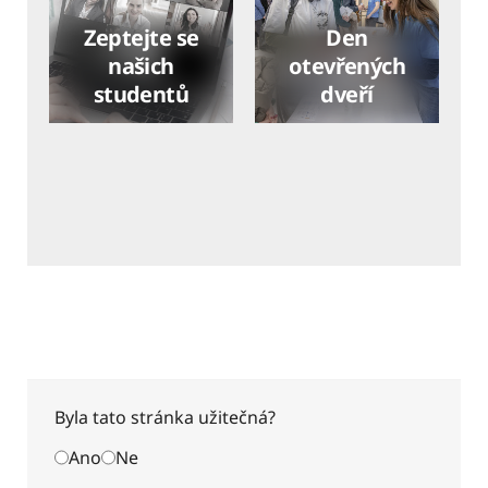
Zeptejte se
Den
našich
otevřených
studentů
dveří
Byla tato stránka užitečná?
Ano
Ne