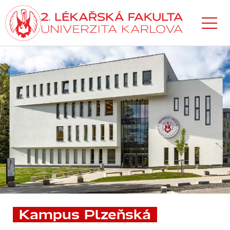
Přejít
k hlavnímu
obsahu
Kampus Plzeňská