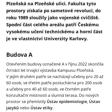
Plzeňská na Plzeňské ulici. Fakulta tyto
prostory získala po sametové revoluci, do
roku 1989 sloužily jako vojenské cvičiště.
Spodní část celého areálu patří Českému
vysokému učení technickému a horní část
je ve vlastnictví Univerzity Karlovy.
Budova A
Otevřením budovy označené A v říjnu 2022 skončila
čtrnáct let trvající výstavba Kampusu Plzeňská.
V jejím druhém patře se nacházejí učebny pro 20 až
60 osob, ve třetím patře posluchárna pro 200 osob
a učebny pro 40 až 60 osob, ve čtvrtém patře
konzultační místnosti a slunná terasa. Do nových
prostor se přemístily
Ústav epidemiologie
,
Ústav
jazyků
nebo
Ústav etiky
.