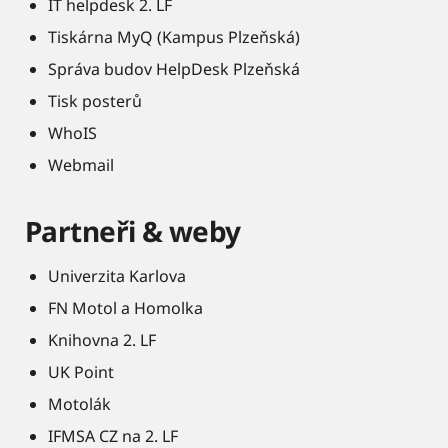
IT helpdesk 2. LF
Tiskárna MyQ (Kampus Plzeňská)
Správa budov HelpDesk Plzeňská
Tisk posterů
WhoIS
Webmail
Partneři & weby
Univerzita Karlova
FN Motol a Homolka
Knihovna 2. LF
UK Point
Motolák
IFMSA CZ na 2. LF