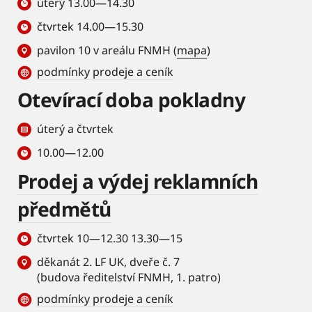
úterý 13.00—14.30
čtvrtek 14.00—15.30
pavilon 10 v areálu FNMH (
mapa
)
podmínky prodeje a ceník
Otevírací doba pokladny
úterý a čtvrtek
10.00—12.00
Prodej a výdej reklamních
předmětů
čtvrtek 10—12.30 13.30—15
děkanát 2. LF UK, dveře č. 7
(budova ředitelství FNMH, 1. patro)
podmínky prodeje a ceník