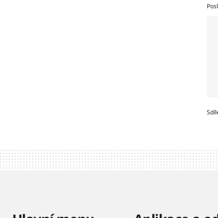
Posl
Sdíl