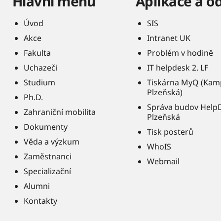
Hlavní menu
Aplikace a o
Úvod
SIS
Akce
Intranet UK
Fakulta
Problém v hodině
Uchazeči
IT helpdesk 2. LF
Studium
Tiskárna MyQ (Kam
Plzeňská)
Ph.D.
Správa budov Help
Zahraniční mobilita
Plzeňská
Dokumenty
Tisk posterů
Věda a výzkum
WhoIS
Zaměstnanci
Webmail
Specializační
Alumni
Kontakty