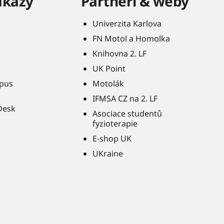
dkazy
Partneři & weby
Univerzita Karlova
FN Motol a Homolka
Knihovna 2. LF
UK Point
pus
Motolák
IFMSA CZ na 2. LF
Desk
Asociace studentů
fyzioterapie
E-shop UK
UKraine