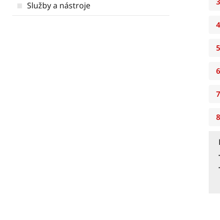
3
Služby a nástroje
4
5
6
7
8