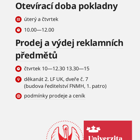
Otevírací doba pokladny
úterý a čtvrtek
10.00—12.00
Prodej a výdej reklamních
předmětů
čtvrtek 10—12.30 13.30—15
děkanát 2. LF UK, dveře č. 7
(budova ředitelství FNMH, 1. patro)
podmínky prodeje a ceník