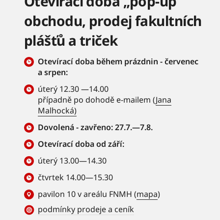
Otevírací doba „pop-up“
obchodu, prodej fakultních
plášťů a triček
Otevírací doba během prázdnin - červenec
a srpen:
úterý 12.30 —14.00
případně po dohodě e-mailem (
Jana
Malhocká)
Dovolená - zavřeno: 27.7.—7.8.
Otevírací doba od září:
úterý 13.00—14.30
čtvrtek 14.00—15.30
pavilon 10 v areálu FNMH (
mapa
)
podmínky prodeje a ceník