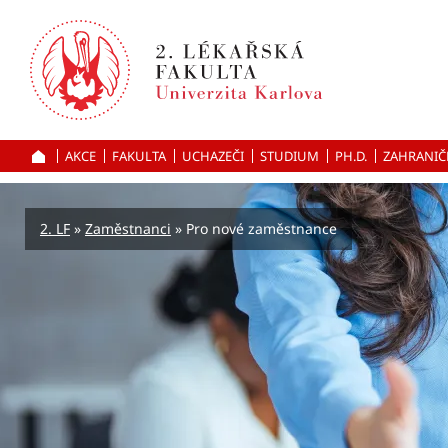
Přejít
k hlavnímu
obsahu
AKCE
FAKULTA
UCHAZEČI
ÚVOD
STUDIUM
PH.D.
ZAHRANIČ
2. LF
Zaměstnanci
Pro nové zaměstnance