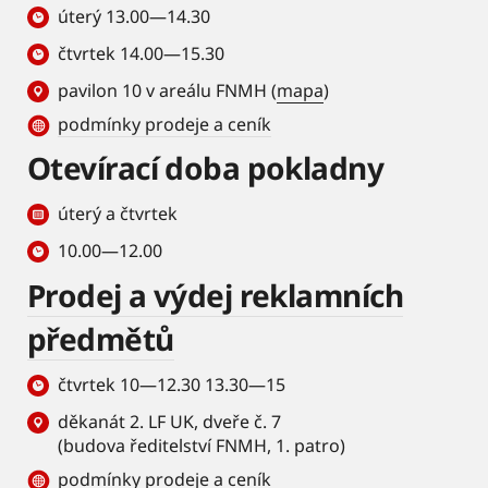
úterý 13.00—14.30
čtvrtek 14.00—15.30
pavilon 10 v areálu FNMH (
mapa
)
podmínky prodeje a ceník
Otevírací doba pokladny
úterý a čtvrtek
10.00—12.00
Prodej a výdej reklamních
předmětů
čtvrtek 10—12.30 13.30—15
děkanát 2. LF UK, dveře č. 7
(budova ředitelství FNMH, 1. patro)
podmínky prodeje a ceník