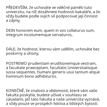
PŘEDEVŠÍM, že uchováte ve vděčné paměti tuto
univerzitu, na níž dosáhnete hodnosti bakaláře, a že
vždy budete podle svých sil podporovat její činnost
a zájmy,
DEIN honorem eum, quem in vos collaturus sum,
integrum incolumemque servaturos,
DÁLE, že hodnost, kterou vám udělím, uchováte bez
poskvrny a úhony,
POSTREMO prudentiam eruditionemque vestram,
a facultate praeceptam, facultatis Universitatisque
iussa sequentes, humani generis usui tantum atque
hominum bono adhibituros.
KONEČNĚ, že znalosti a vědomosti, které vám vaše
fakulta poskytla, budete užívat v souhlasu se
zásadami, jež tato fakulta a naše univerzita vyznává,
a vždy pouze ve prospěch lidstva a lidských bytostí.