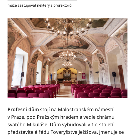
může zastupovat některý z prorektorů.
Profesní dům
stojí na Malostranském náměstí
v Praze, pod Pražským hradem a vedle chrámu
svatého Mikuláše. Dům vybudovali v 17. století
představitelé řádu Tovaryšstva Ježíšova. Jmenuje se