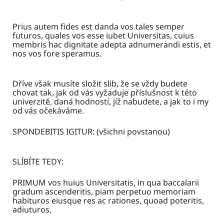
Prius autem fides est danda vos tales semper
futuros, quales vos esse iubet Universitas, cuius
membris hac dignitate adepta adnumerandi estis, et
nos vos fore speramus.
Dříve však musíte složit slib, že se vždy budete
chovat tak, jak od vás vyžaduje příslušnost k této
univerzitě, daná hodností, jíž nabudete, a jak to i my
od vás očekáváme.
SPONDEBITIS IGITUR: (všichni povstanou)
SLÍBÍTE TEDY:
PRIMUM vos huius Universitatis, in qua baccalarii
gradum ascenderitis, piam perpetuo memoriam
habituros eiusque res ac rationes, quoad poteritis,
adiuturos,