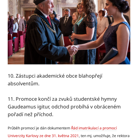
10. Zástupci akademické obce blahopřejí
absolventům.
11. Promoce končí za zvuků studentské hymny
Gaudeamus igitur, odchod probíhá v obráceném
pořadí než příchod.
Průběh promocí je dán dokumentem
Řád imatrikulací a promocí
Univerzity Karlovy ze dne 31. května 2021
, ten mj. umožňuje, že rektora