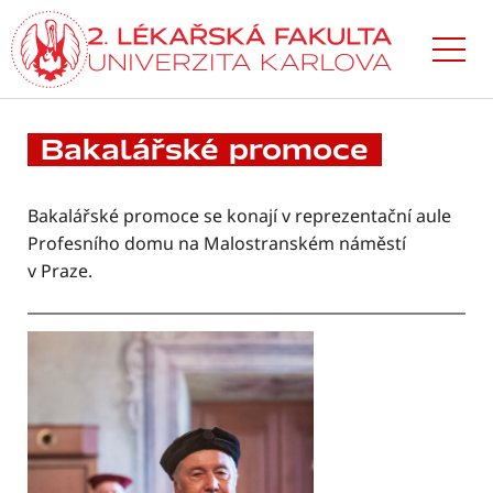
Přejít
k hlavnímu
obsahu
Bakalářské promoce
Bakalářské promoce se konají v reprezentační aule
Profesního domu na Malostranském náměstí
v Praze.