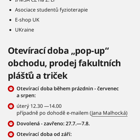
Asociace studentů fyzioterapie
E-shop UK
UKraine
Otevírací doba „pop-up“
obchodu, prodej fakultních
plášťů a triček
Otevírací doba během prázdnin - červenec
a srpen:
úterý 12.30 —14.00
případně po dohodě e-mailem (
Jana Malhocká)
Dovolená - zavřeno: 27.7.—7.8.
Otevírací doba od září: