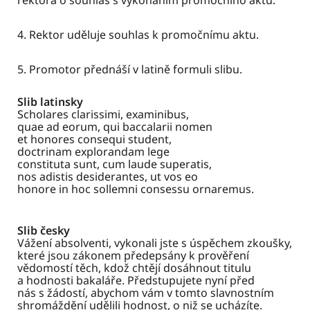
rektora o souhlas s vykonáním promočního aktu.
4. Rektor uděluje souhlas k promočnímu aktu.
5. Promotor přednáší v latině formuli slibu.
Slib latinsky
Scholares clarissimi, examinibus,
quae ad eorum, qui baccalarii nomen
et honores consequi student,
doctrinam explorandam lege
constituta sunt, cum laude superatis,
nos adistis desiderantes, ut vos eo
honore in hoc sollemni consessu ornaremus.
Slib česky
Vážení absolventi, vykonali jste s úspěchem zkoušky,
které jsou zákonem předepsány k prověření
vědomostí těch, kdož chtějí dosáhnout titulu
a hodnosti bakaláře. Předstupujete nyní před
nás s žádostí, abychom vám v tomto slavnostním
shromáždění udělili hodnost, o niž se ucházíte.