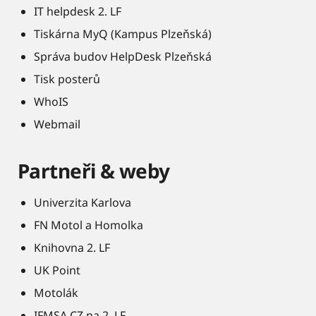
IT helpdesk 2. LF
Tiskárna MyQ (Kampus Plzeňská)
Správa budov HelpDesk Plzeňská
Tisk posterů
WhoIS
Webmail
Partneři & weby
Univerzita Karlova
FN Motol a Homolka
Knihovna 2. LF
UK Point
Motolák
IFMSA CZ na 2. LF