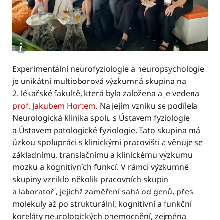
Experimentální neurofyziologie a neuropsychologie
je unikátní multioborová výzkumná skupina na
2. lékařské fakultě, která byla založena a je vedena
prof. Jakubem Hortem
. Na jejím vzniku se podílela
Neurologická klinika spolu s Ústavem fyziologie
a Ústavem patologické fyziologie. Tato skupina má
úzkou spolupráci s klinickými pracovišti a věnuje se
základnímu, translačnímu a klinickému výzkumu
mozku a kognitivních funkcí. V rámci výzkumné
skupiny vzniklo několik pracovních skupin
a laboratoří, jejichž zaměření sahá od genů, přes
molekuly až po strukturální, kognitivní a funkční
koreláty neurologických onemocnění, zejména