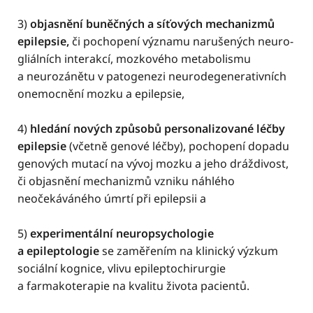
3)
objasnění buněčných a síťových mechanizmů
epilepsie,
či pochopení významu narušených neuro-
gliálních interakcí, mozkového metabolismu
a neurozánětu v patogenezi neurodegenerativních
onemocnění mozku a epilepsie,
4)
hledání nových způsobů personalizované léčby
epilepsie
(včetně genové léčby), pochopení dopadu
genových mutací na vývoj mozku a jeho dráždivost,
či objasnění mechanizmů vzniku náhlého
neočekáváného úmrtí při epilepsii a
5)
experimentální neuropsychologie
a epileptologie
se zaměřením na klinický výzkum
sociální kognice, vlivu epileptochirurgie
a farmakoterapie na kvalitu života pacientů.