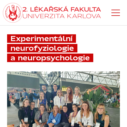
Přejít
k hlavnímu
obsahu
Experimentální
neurofyziologie
a neuropsychologie