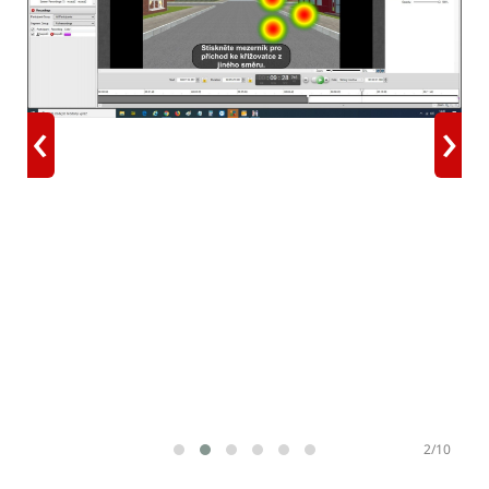
‹
›
2/10