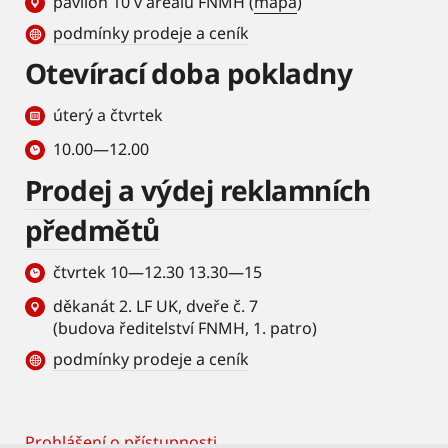
pavilon 10 v areálu FNMH (
mapa
)
podmínky prodeje a ceník
Otevírací doba pokladny
úterý a čtvrtek
10.00—12.00
Prodej a výdej reklamních
předmětů
čtvrtek 10—12.30 13.30—15
děkanát 2. LF UK, dveře č. 7
(budova ředitelství FNMH, 1. patro)
podmínky prodeje a ceník
Prohlášení o přístupnosti