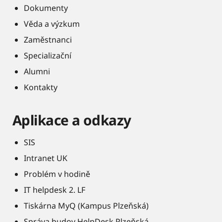
Dokumenty
Věda a výzkum
Zaměstnanci
Specializační
Alumni
Kontakty
Aplikace a odkazy
SIS
Intranet UK
Problém v hodině
IT helpdesk 2. LF
Tiskárna MyQ (Kampus Plzeňská)
Správa budov HelpDesk Plzeňská