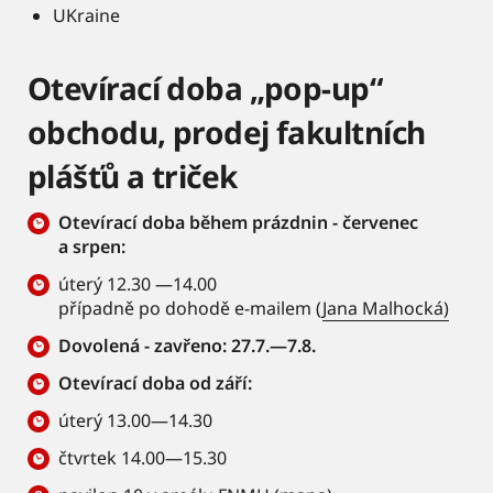
UKraine
Otevírací doba „pop-up“
obchodu, prodej fakultních
plášťů a triček
Otevírací doba během prázdnin - červenec
a srpen:
úterý 12.30 —14.00
případně po dohodě e-mailem (
Jana Malhocká)
Dovolená - zavřeno: 27.7.—7.8.
Otevírací doba od září:
úterý 13.00—14.30
čtvrtek 14.00—15.30