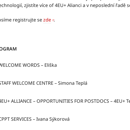
echnologií, zjistíte více of 4EU+ Alianci a v neposlední řadě
osíme registrujte se
zde
.
ROGRAM
WELCOME WORDS – Eliška
STAFF WELCOME CENTRE – Simona Teplá
4EU+ ALLIANCE – OPPORTUNITIES FOR POSTDOCS – 4EU+
CPPT SERVICES – Ivana Sýkorová