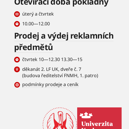
Otevírací doba pokladny
úterý a čtvrtek
10.00—12.00
Prodej a výdej reklamních
předmětů
čtvrtek 10—12.30 13.30—15
děkanát 2. LF UK, dveře č. 7
(budova ředitelství FNMH, 1. patro)
podmínky prodeje a ceník