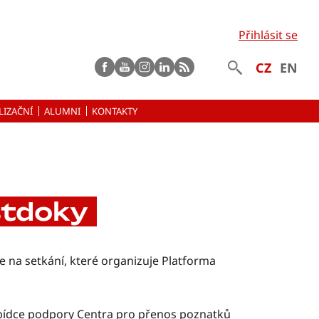
Přihlásit se
Facebook
Youtube
instagram
LinkedIn
rss
CZ
EN
LIZAČNÍ
ALUMNI
KONTAKTY
stdoky
te na setkání, které organizuje Platforma
abídce podpory Centra pro přenos poznatků