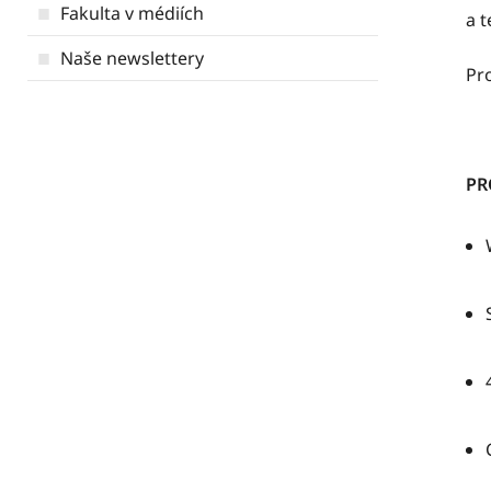
Fakulta v médiích
a t
Naše newslettery
Pr
P