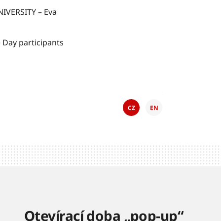
VERSITY – Eva
Day participants
CZ
EN
Otevírací doba „pop-up“