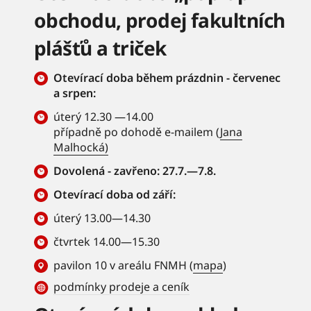
obchodu, prodej fakultních
plášťů a triček
Otevírací doba během prázdnin - červenec
a srpen:
úterý 12.30 —14.00
případně po dohodě e-mailem (
Jana
Malhocká)
Dovolená - zavřeno: 27.7.—7.8.
Otevírací doba od září:
úterý 13.00—14.30
čtvrtek 14.00—15.30
pavilon 10 v areálu FNMH (
mapa
)
podmínky prodeje a ceník