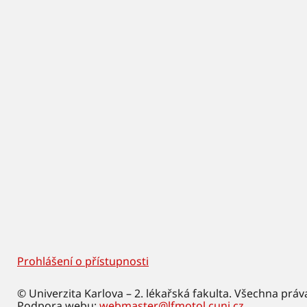
Prohlášení o přístupnosti
Footer
© Univerzita Karlova – 2. lékařská fakulta. Všechna práv
Podpora webu:
webmaster@lfmotol.cuni.cz