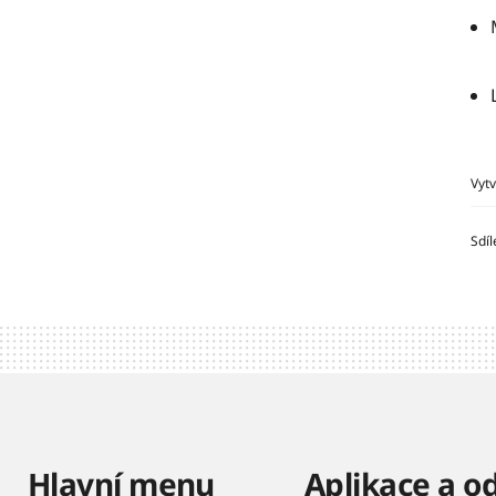
Vyt
Sdíl
Hlavní menu
Aplikace a o