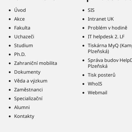
Úvod
SIS
Akce
Intranet UK
Fakulta
Problém v hodině
Uchazeči
IT helpdesk 2. LF
Studium
Tiskárna MyQ (Kam
Plzeňská)
Ph.D.
Správa budov Help
Zahraniční mobilita
Plzeňská
Dokumenty
Tisk posterů
Věda a výzkum
WhoIS
Zaměstnanci
Webmail
Specializační
Alumni
Kontakty