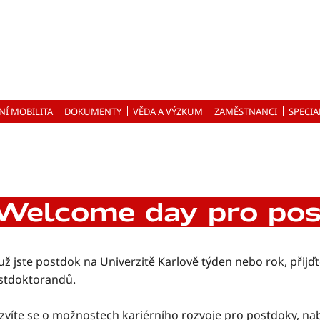
NÍ MOBILITA
DOKUMENTY
VĚDA A VÝZKUM
ZAMĚSTNANCI
SPECIA
Welcome day pro po
už jste postdok na Univerzitě Karlově týden nebo rok, přijď
stdoktorandů.
zvíte se o možnostech kariérního rozvoje pro postdoky, n