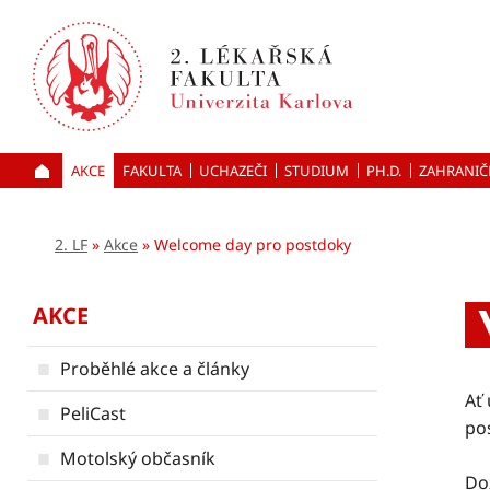
Přejít
k hlavnímu
obsahu
AKCE
FAKULTA
UCHAZEČI
ÚVOD
STUDIUM
PH.D.
ZAHRANIČ
2. LF
Akce
Welcome day pro postdoky
AKCE
Proběhlé akce a články
Ať 
PeliCast
po
Motolský občasník
Do