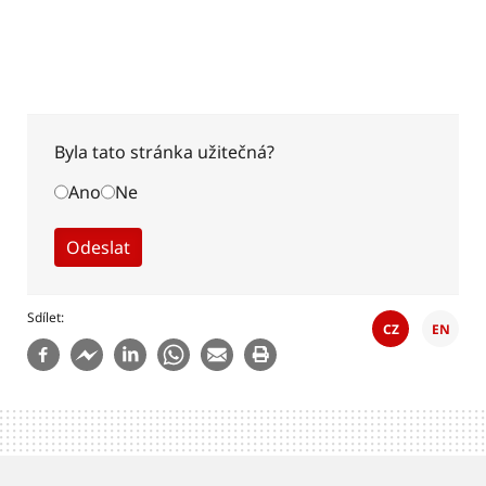
Byla tato stránka užitečná?
Ano
Ne
Sdílet
CZ
EN