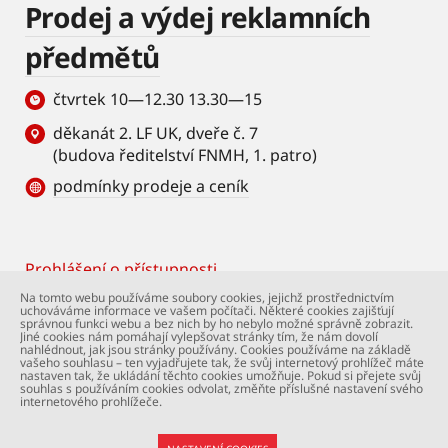
Prodej a výdej reklamních
předmětů
čtvrtek 10—12.30 13.30—15
děkanát 2. LF UK, dveře č. 7
(budova ředitelství FNMH, 1. patro)
podmínky prodeje a ceník
Prohlášení o přístupnosti
Footer
Na tomto webu používáme soubory cookies, jejichž prostřednictvím
uchováváme informace ve vašem počítači. Některé cookies zajišťují
© Univerzita Karlova – 2. lékařská fakulta. Všechna
správnou funkci webu a bez nich by ho nebylo možné správně zobrazit.
práva vyhrazena. Foto: 2. LF a Shutterstock.com.
Jiné cookies nám pomáhají vylepšovat stránky tím, že nám dovolí
nahlédnout, jak jsou stránky používány. Cookies používáme na základě
Podpora webu:
webmaster@lfmotol.cuni.cz
vašeho souhlasu – ten vyjadřujete tak, že svůj internetový prohlížeč máte
nastaven tak, že ukládání těchto cookies umožňuje. Pokud si přejete svůj
souhlas s používáním cookies odvolat, změňte příslušné nastavení svého
internetového prohlížeče.