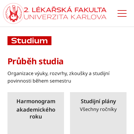
Přejít
k hlavnímu
obsahu
Studium
Průběh studia
Organizace výuky, rozvrhy, zkoušky a studijní
povinnosti během semestru
Harmonogram
Studijní plány
akademického
Všechny ročníky
roku