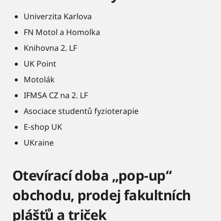
Univerzita Karlova
FN Motol a Homolka
Knihovna 2. LF
UK Point
Motolák
IFMSA CZ na 2. LF
Asociace studentů fyzioterapie
E-shop UK
UKraine
Otevírací doba „pop-up“
obchodu, prodej fakultních
plášťů a triček