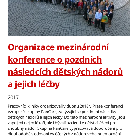
Organizace mezinárodní
konference o pozdních
následcích dětských nádorů
a jejich léčby
2017
Pracovníci kliniky organizovali v dubnu 2018 v Praze konferenci
evropské skupiny PanCare, zabývající se pozdními následky
dětských nádorů a jejich léčby. Do této mezinárodní aktivity jsou
zapojeni nejen lékaři, ale i bývalí pacienti v dětství léčení pro
zhoubný nádor. Skupina PanCare vypracovává doporučení pro
dlouhodobé sledovaní vyléčených z nádorového onemocnění