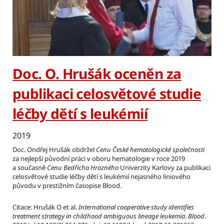
Doc. O. Hrušák oceněn za
publikaci celosvětové studie
léčby dětí s leukémií
2019
Doc. Ondřej Hrušák obdržel
Cenu České hematologické společnosti
za nejlepší původní práci v oboru hematologie v roce 2019
a současně
Cenu Bedřicha Hrozného
Univerzity Karlovy za publikaci
celosvětové studie léčby dětí s leukémií nejasného liniového
původu v prestižním časopise Blood.
Citace: Hrušák O et al.
International cooperative study identifies
treatment strategy in childhood ambiguous lineage leukemia
.
Blood
.