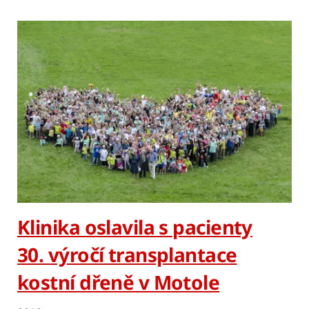
Klinika oslavila s pacienty
30. výročí transplantace
kostní dřeně v Motole