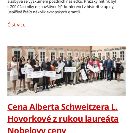
a zabývá se výzkumem pozdních následků. Pražský mítink byl
s 200 účastníky nejnavštívenější konferencí v historii skupiny,
úspěšně řešící několik evropských grantů.
Číst více
Cena Alberta Schweitzera L.
Hovorkové z rukou laureáta
Nobelovy ceny