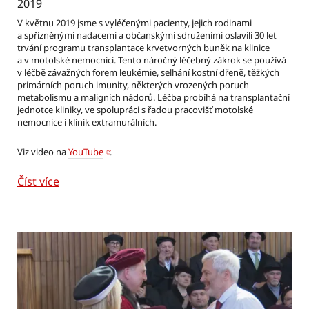
2019
V květnu 2019 jsme s vyléčenými pacienty, jejich rodinami
a spřízněnými nadacemi a občanskými sdruženími oslavili 30 let
trvání programu transplantace krvetvorných buněk na klinice
a v motolské nemocnici. Tento náročný léčebný zákrok se používá
v léčbě závažných forem leukémie, selhání kostní dřeně, těžkých
primárních poruch imunity, některých vrozených poruch
metabolismu a maligních nádorů. Léčba probíhá na transplantační
jednotce kliniky, ve spolupráci s řadou pracovišť motolské
nemocnice i klinik extramurálních.
Viz video na
YouTube
.
Číst více