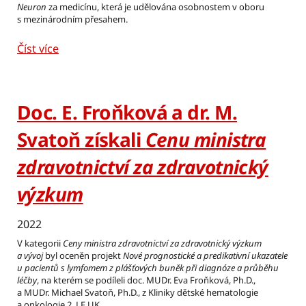
Neuron
za medicínu, která je udělována osobnostem v oboru
s mezinárodním přesahem.
Číst více
Doc. E. Froňková a dr. M.
Svatoň získali
Cenu ministra
zdravotnictví za zdravotnický
výzkum
2022
V kategorii
Ceny ministra zdravotnictví za zdravotnický výzkum
a vývoj
byl oceněn projekt
Nové prognostické a predikativní ukazatele
u pacientů s lymfomem z plášťových buněk při diagnóze a průběhu
léčby
, na kterém se podíleli doc. MUDr. Eva Froňková, Ph.D.,
a MUDr. Michael Svatoň, Ph.D., z Kliniky dětské hematologie
a onkologie 2. LF UK.