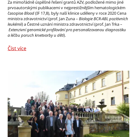
Za mimořádně úspěšné řešení grantů AZV, podložené mimo jiné
prvoautorskými publikacemi v nejprestižnějším hematologickém
časopise
Blood
(IF 17,8), byly naší klinice uděleny v roce 2020 Cena
ministra zdravotnictví (prof. Jan Zuna –
Biologie BCR-ABL pozitivních
leukémií
) a Čestné uznání ministra zdravotnictví (prof. Jan Trka –
Extenzivní genomické profilování pro personalizovanou diagnostiku
a léčbu poruch krvetvorby u dětí
).
Číst více