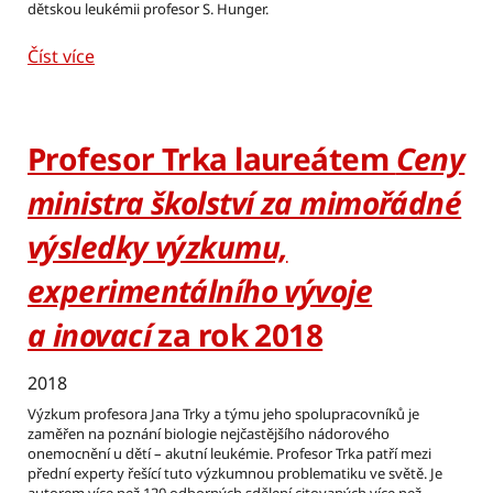
dětskou leukémii profesor S. Hunger.
Číst více
Profesor Trka laureátem
Ceny
ministra školství za mimořádné
výsledky výzkumu,
experimentálního vývoje
a inovací
za rok 2018
2018
Výzkum profesora Jana Trky a týmu jeho spolupracovníků je
zaměřen na poznání biologie nejčastějšího nádorového
onemocnění u dětí – akutní leukémie. Profesor Trka patří mezi
přední experty řešící tuto výzkumnou problematiku ve světě. Je
autorem více než 120 odborných sdělení citovaných více než