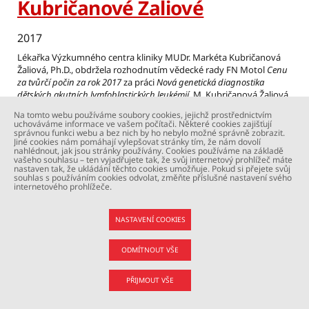
Kubričanové Žaliové
2017
Lékařka Výzkumného centra kliniky MUDr. Markéta Kubričanová
Žaliová, Ph.D., obdržela rozhodnutím vědecké rady FN Motol
Cenu
za tvůrčí počin za rok 2017
za práci
Nová genetická diagnostika
dětských akutních lymfoblastických leukémií
. M. Kubričanová Žaliová
se věnuje výzkumu v oblasti genetiky dětských leukémií, prioritně
Na tomto webu používáme soubory cookies, jejichž prostřednictvím
publikovanému ve špičkových světových časopisech. Praktická
uchováváme informace ve vašem počítači. Některé cookies zajišťují
aplikace tohoto výzkumu završená zavedením nejmodernější
správnou funkci webu a bez nich by ho nebylo možné správně zobrazit.
Jiné cookies nám pomáhají vylepšovat stránky tím, že nám dovolí
genetické diagnostiky na Klinice dětské hematologie a onkologie
nahlédnout, jak jsou stránky používány. Cookies používáme na základě
(celostátní referenční centrum diagnostiky dětských leukémií)
vašeho souhlasu – ten vyjadřujete tak, že svůj internetový prohlížeč máte
nastaven tak, že ukládání těchto cookies umožňuje. Pokud si přejete svůj
umožňuje České republice přistoupit do nejnovější mezinárodní
souhlas s používáním cookies odvolat, změňte příslušné nastavení svého
studie léčby akutní lymfoblastické leukémie.
internetového prohlížeče.
Číst více
NASTAVENÍ COOKIES
ODMÍTNOUT VŠE
Dr. M. Kotrová získala Cenu
PŘIJMOUT VŠE
Alberta Schweitzera