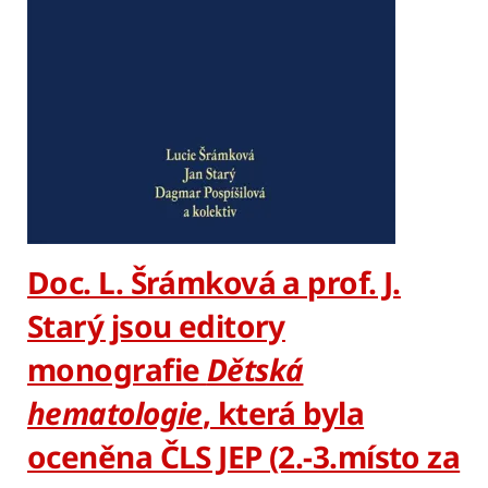
Doc. L. Šrámková a prof. J.
Starý jsou editory
monografie
Dětská
hematologie
, která byla
oceněna ČLS JEP (2.-3.místo za