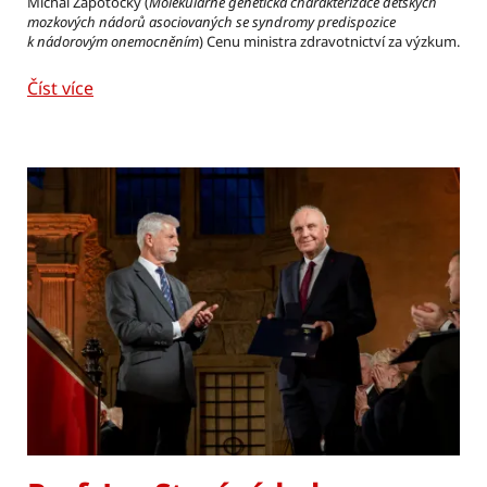
Michal Zápotocký (
Molekulárně genetická charakterizace dětských
mozkových nádorů asociovaných se syndromy predispozice
k nádorovým onemocněním
) Cenu ministra zdravotnictví za výzkum.
Číst více