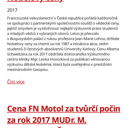
2017
Francouzské velvyslanectví v České republice pořádá každoročně
ve spolupráci s partnerskými společnostmi soutěž o vědecké ceny,
jejímž smyslem je vyzdvihnout nejlepší výzkumné práce studentů
a mladých vědců z vybraných oborů. Letos je převzalo
v Buquoyském paláci z rukou profesora Jean-Marie Lehna, držitele
Nobelovy ceny za chemii za rok 1987 a iniciátora akce, sedm
studentů či čerstvých absolventů Univerzity Karlovy. Cenu Alberta
Schweitzera za rok 2017 obdržela doktorandka Výzkumného
centra kliniky Mgr. Lenka Hovorková za publikaci věnovanou
výzkumu dětské leukémie, která byla uveřejněna v prestižním
mezinárodním časopisu.
Číst více
Cena FN Motol za tvůrčí počin
za rok 2017 MUDr. M.