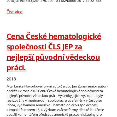
2018 Jul 19;132(3):264-276. doi: 10.1182/blood-2017-12-821363.
Číst více
Cena České hematologické
společnosti ČLS JEP za
nejlepší původní vědeckou
práci.
2018
Mgr. Lenka Hovorková (první autor) a doc Jan Zuna (senior autor)
obdrželi v roce 2018 Cenu České hematologické společnosti za
nejlepší původní vědeckou práci. Výsledky jejich výzkumu byly
realizovány v mezinárodní spolupráci a uveřejněny v časopisu
Blood
, vydávaném Americkou hematologickou společností,
s impakt faktorem 15,1. Výzkum vzácné formy dětské leukémie
opatřil komentářem předseda americké pracovní skupiny pro