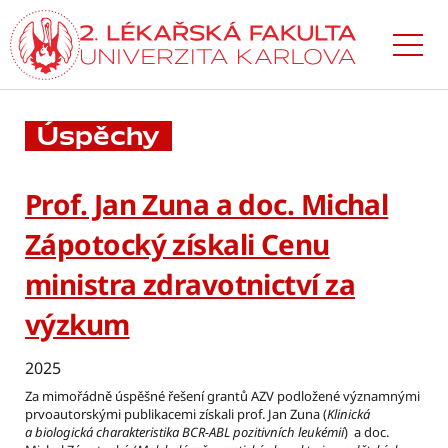
Přejít
k hlavnímu
obsahu
Úspěchy
Prof. Jan Zuna a doc. Michal
Zápotocký získali Cenu
ministra zdravotnictví za
výzkum
2025
Za mimořádně úspěšné řešení grantů AZV podložené významnými
prvoautorskými publikacemi získali prof. Jan Zuna (
Klinická
a biologická charakteristika BCR-ABL pozitivních leukémií
) a doc.