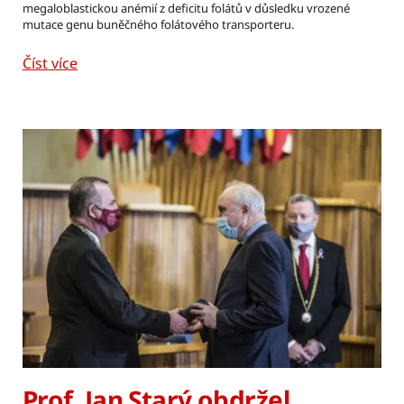
megaloblastickou anémií z deficitu folátů v důsledku vrozené
mutace genu buněčného folátového transporteru.
Číst více
Prof. Jan Starý obdržel