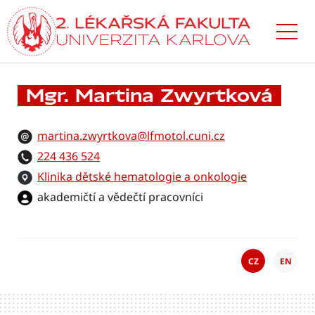
Přejít
k hlavnímu
obsahu
Mgr. Martina Zwyrtková
martina.zwyrtkova@lfmotol.cuni.cz
224 436 524
Klinika dětské hematologie a onkologie
akademičtí a vědečtí pracovníci
CZ
EN