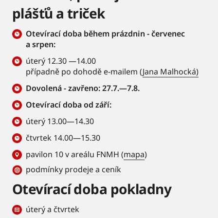
plášťů a triček
Otevírací doba během prázdnin - červenec
a srpen:
úterý 12.30 —14.00
případně po dohodě e-mailem (
Jana Malhocká)
Dovolená - zavřeno: 27.7.—7.8.
Otevírací doba od září:
úterý 13.00—14.30
čtvrtek 14.00—15.30
pavilon 10 v areálu FNMH (
mapa
)
podmínky prodeje a ceník
Otevírací doba pokladny
úterý a čtvrtek