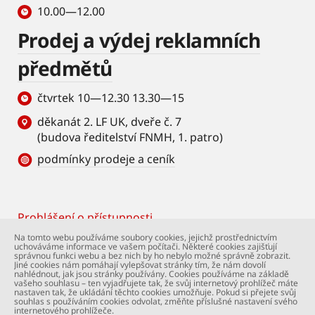
10.00—12.00
Prodej a výdej reklamních
předmětů
čtvrtek 10—12.30 13.30—15
děkanát 2. LF UK, dveře č. 7
(budova ředitelství FNMH, 1. patro)
podmínky prodeje a ceník
Prohlášení o přístupnosti
Footer
Na tomto webu používáme soubory cookies, jejichž prostřednictvím
uchováváme informace ve vašem počítači. Některé cookies zajišťují
© Univerzita Karlova – 2. lékařská fakulta. Všechna
správnou funkci webu a bez nich by ho nebylo možné správně zobrazit.
práva vyhrazena. Foto: 2. LF a Shutterstock.com.
Jiné cookies nám pomáhají vylepšovat stránky tím, že nám dovolí
nahlédnout, jak jsou stránky používány. Cookies používáme na základě
Podpora webu:
webmaster@lfmotol.cuni.cz
vašeho souhlasu – ten vyjadřujete tak, že svůj internetový prohlížeč máte
nastaven tak, že ukládání těchto cookies umožňuje. Pokud si přejete svůj
souhlas s používáním cookies odvolat, změňte příslušné nastavení svého
internetového prohlížeče.