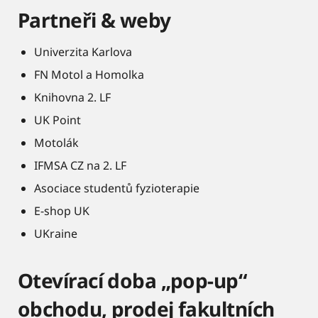
Partneři & weby
Univerzita Karlova
FN Motol a Homolka
Knihovna 2. LF
UK Point
Motolák
IFMSA CZ na 2. LF
Asociace studentů fyzioterapie
E-shop UK
UKraine
Otevírací doba „pop-up“
obchodu, prodej fakultních