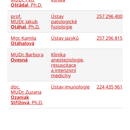
Ošťádal
, Ph.D.
prof.
Ústav
257 296 400
MUDr. Jakub
patologické
Otáhal
, Ph.D.
fyziologie
Mgr. Kamila
Ústav jazyků
257 296 815
Otáhalová
MUDr. Barbora
Klinika
Ovesná
anesteziologie,
resuscitace
a intenzivní
medicíny
doc.
Ústav imunologie
224 435 961
MUDr. Zuzana
Ozaniak
Střížová
, Ph.D.