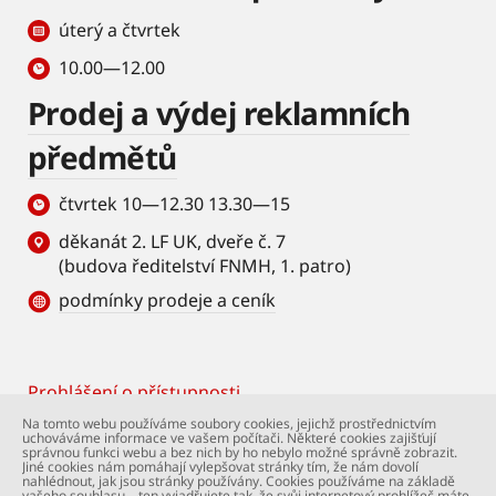
úterý a čtvrtek
10.00—12.00
Prodej a výdej reklamních
předmětů
čtvrtek 10—12.30 13.30—15
děkanát 2. LF UK, dveře č. 7
(budova ředitelství FNMH, 1. patro)
podmínky prodeje a ceník
Prohlášení o přístupnosti
Footer
Na tomto webu používáme soubory cookies, jejichž prostřednictvím
uchováváme informace ve vašem počítači. Některé cookies zajišťují
© Univerzita Karlova – 2. lékařská fakulta. Všechna
správnou funkci webu a bez nich by ho nebylo možné správně zobrazit.
práva vyhrazena. Foto: 2. LF a Shutterstock.com.
Jiné cookies nám pomáhají vylepšovat stránky tím, že nám dovolí
nahlédnout, jak jsou stránky používány. Cookies používáme na základě
Podpora webu:
webmaster@lfmotol.cuni.cz
vašeho souhlasu – ten vyjadřujete tak, že svůj internetový prohlížeč máte