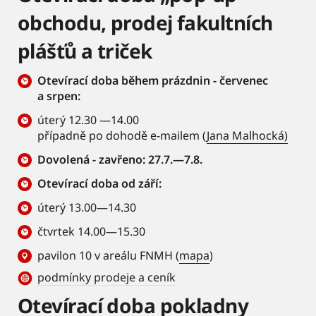
obchodu, prodej fakultních
plášťů a triček
Otevírací doba během prázdnin - červenec
a srpen:
úterý 12.30 —14.00
případně po dohodě e-mailem (
Jana Malhocká)
Dovolená - zavřeno: 27.7.—7.8.
Otevírací doba od září:
úterý 13.00—14.30
čtvrtek 14.00—15.30
pavilon 10 v areálu FNMH (
mapa
)
podmínky prodeje a ceník
Otevírací doba pokladny