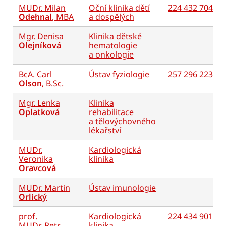
MUDr. Milan
Oční klinika dětí
224 432 704
Odehnal
, MBA
a dospělých
Mgr. Denisa
Klinika dětské
Olejníková
hematologie
a onkologie
BcA. Carl
Ústav fyziologie
257 296 223
Olson
, B.Sc.
Mgr. Lenka
Klinika
Oplatková
rehabilitace
a tělovýchovného
lékařství
MUDr.
Kardiologická
Veronika
klinika
Oravcová
MUDr. Martin
Ústav imunologie
Orlický
prof.
Kardiologická
224 434 901
MUDr. Petr
klinika