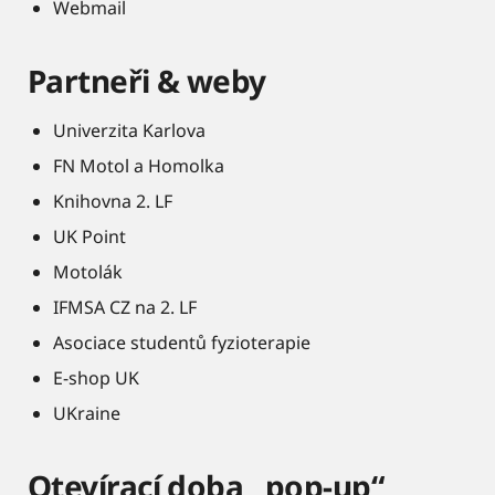
Webmail
Partneři & weby
Univerzita Karlova
FN Motol a Homolka
Knihovna 2. LF
UK Point
Motolák
IFMSA CZ na 2. LF
Asociace studentů fyzioterapie
E-shop UK
UKraine
Otevírací doba „pop-up“