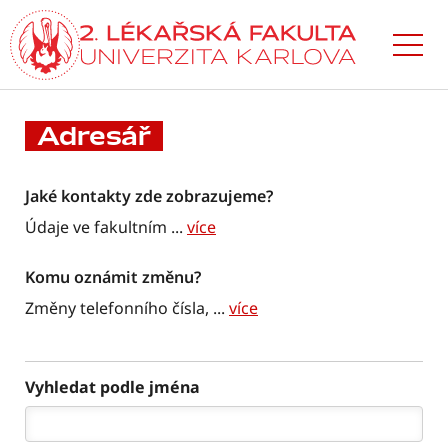
Přejít
k hlavnímu
obsahu
Adresář
Jaké kontakty zde zobrazujeme?
Údaje ve fakultním
...
více
Komu oznámit změnu?
Změny telefonního čísla,
...
více
Vyhledat podle jména