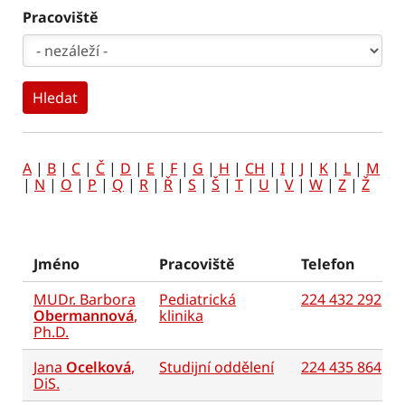
Pracoviště
A
|
B
|
C
|
Č
|
D
|
E
|
F
|
G
|
H
|
CH
|
I
|
J
|
K
|
L
|
M
|
N
|
O
|
P
|
Q
|
R
|
Ř
|
S
|
Š
|
T
|
U
|
V
|
W
|
Z
|
Ž
Jméno
Pracoviště
Telefon
MUDr. Barbora
Pediatrická
224 432 292
Obermannová
,
klinika
Ph.D.
Jana
Ocelková
,
Studijní oddělení
224 435 864
DiS.