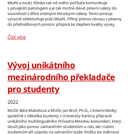
lékaře a zvuk). Klinika tak od svého počítače komunikuje
s pitvajícím patologem a je tak možné dávat pitevní nálezy do
souvislostí s dříve známými klinickými nálezy. Tento postup
výrazně zefektivňuje práci lékařů. Přímý přenos obrazu z pitevny
do přednáškových prostor přispívá ke zlepšení kvality výuky.
Číst více
Vývoj unikátního
mezinárodního překladače
pro studenty
2022
MUDr. Bára Makešová a MUDr. Jan Brož, Ph.D., z Interní kliniky
společně s několika studenty z Univerzity Karlovy připravili
unikátního multilinguálního
Průvodce klinickou komunikací
, který
slouží jako pomoc zahraničním studentům u nás, ale i našim
studentům při výjezdu na zahraniční stáže. Knížky lze stáhnout