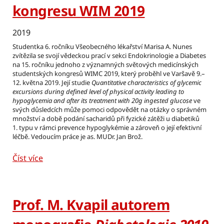
kongresu WIM 2019
2019
Studentka 6. ročníku Všeobecného lékařství Marisa A. Nunes
zvítězila se svojí vědeckou prací v sekci Endokrinologie a Diabetes
na 15. ročníku jednoho z významných světových medicínských
studentských kongresů WIMC 2019, který proběhl ve Varšavě 9.–
12. května 2019. Její studie
Quantitative characteristics of glycemic
excursions during defined level of physical activity leading to
hypoglycemia and after its treatment with 20g ingested glucose
ve
svých důsledcích může pomoci odpovědět na otázky o správném
množství a době podání sacharidů při fyzické zátěži u diabetiků
1. typu v rámci prevence hypoglykémie a zároveň o její efektivní
léčbě. Vedoucím práce je as. MUDr. Jan Brož.
Číst více
Prof. M. Kvapil autorem