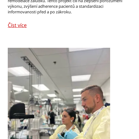
remodelace žaludku. Tento projekt cílí na zlepšení porozumění
výkonu, zvýšení adherence pacientů a standardizaci
informovanosti před a po zákroku.
Číst více