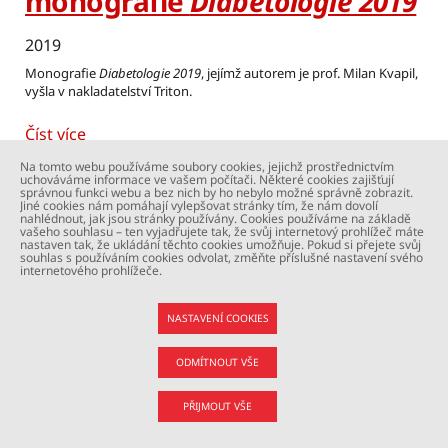
monografie
Diabetologie 2019
2019
Monografie
Diabetologie 2019
, jejímž autorem je prof. Milan Kvapil,
vyšla v nakladatelství Triton.
Číst více
Na tomto webu používáme soubory cookies, jejichž prostřednictvím
uchováváme informace ve vašem počítači. Některé cookies zajišťují
správnou funkci webu a bez nich by ho nebylo možné správně zobrazit.
Jiné cookies nám pomáhají vylepšovat stránky tím, že nám dovolí
Pořadatelství kongresu
nahlédnout, jak jsou stránky používány. Cookies používáme na základě
vašeho souhlasu – ten vyjadřujete tak, že svůj internetový prohlížeč máte
nastaven tak, že ukládání těchto cookies umožňuje. Pokud si přejete svůj
Ambulantní diabetologie –
souhlas s používáním cookies odvolat, změňte příslušné nastavení svého
internetového prohlížeče.
Aktuality v diabetologii 2018
NASTAVENÍ COOKIES
2018
ODMÍTNOUT VŠE
Prof. M. Kvapil jako předseda organizačního výboru uspořádal ve
dnech 1.–3. listopadu 2018 v Poděbradech kongres Ambulantní
PŘIJMOUT VŠE
diabetologie – Aktuality v diabetologii 2018. Před čtyřmi stovkami
účastníků zde se svými příspěvky vystoupili přední