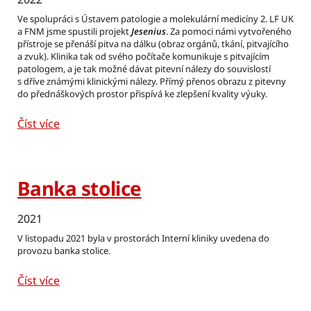
Ve spolupráci s Ústavem patologie a molekulární medicíny 2. LF UK
a FNM jsme spustili projekt
Jesenius
. Za pomoci námi vytvořeného
přístroje se přenáší pitva na dálku (obraz orgánů, tkání, pitvajícího
a zvuk). Klinika tak od svého počítače komunikuje s pitvajícím
patologem, a je tak možné dávat pitevní nálezy do souvislostí
s dříve známými klinickými nálezy. Přímý přenos obrazu z pitevny
do přednáškových prostor přispívá ke zlepšení kvality výuky.
Číst více
Banka stolice
2021
V listopadu 2021 byla v prostorách Interní kliniky uvedena do
provozu banka stolice.
Číst více