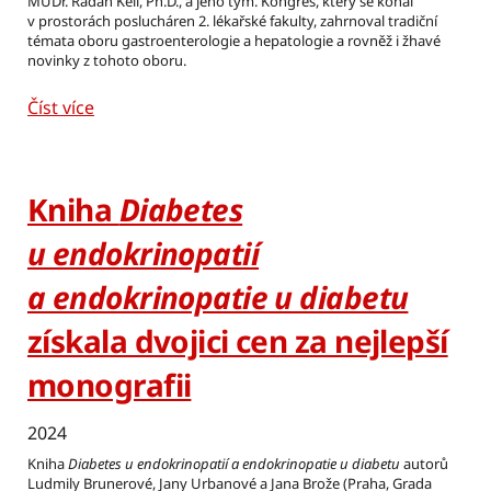
MUDr. Radan Keil, Ph.D., a jeho tým. Kongres, který se konal
v prostorách poslucháren 2. lékařské fakulty, zahrnoval tradiční
témata oboru gastroenterologie a hepatologie a rovněž i žhavé
novinky z tohoto oboru.
Číst více
Kniha
Diabetes
u endokrinopatií
a endokrinopatie u diabetu
získala dvojici cen za nejlepší
monografii
2024
Kniha
Diabetes u endokrinopatií a endokrinopatie u diabetu
autorů
Ludmily Brunerové, Jany Urbanové a Jana Brože (Praha, Grada