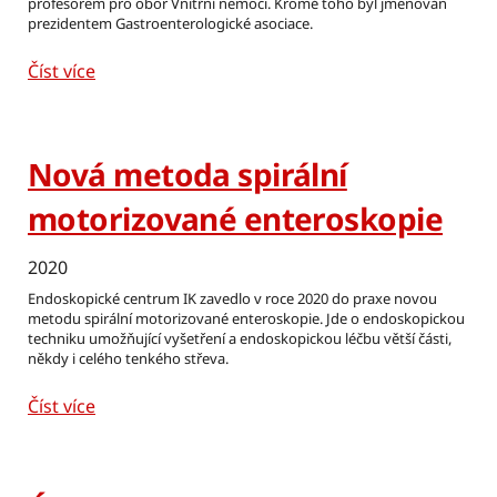
profesorem pro obor Vnitřní nemoci. Kromě toho byl jmenován
prezidentem Gastroenterologické asociace.
Číst více
Nová metoda spirální
motorizované enteroskopie
2020
Endoskopické centrum IK zavedlo v roce 2020 do praxe novou
metodu spirální motorizované enteroskopie. Jde o endoskopickou
techniku umožňující vyšetření a endoskopickou léčbu větší části,
někdy i celého tenkého střeva.
Číst více