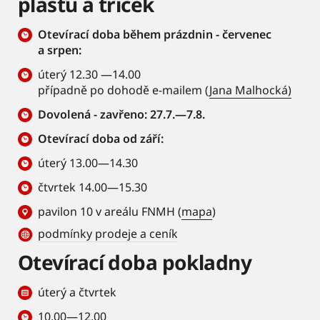
plášťů a triček
Otevírací doba během prázdnin - červenec
a srpen:
úterý 12.30 —14.00
případně po dohodě e-mailem (
Jana Malhocká)
Dovolená - zavřeno: 27.7.—7.8.
Otevírací doba od září:
úterý 13.00—14.30
čtvrtek 14.00—15.30
pavilon 10 v areálu FNMH (
mapa
)
podmínky prodeje a ceník
Otevírací doba pokladny
úterý a čtvrtek
10.00—12.00