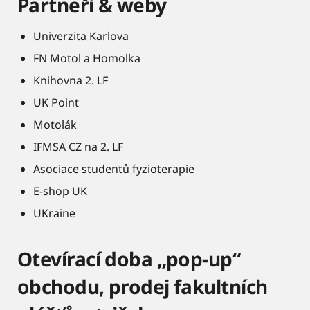
Partneři & weby
Univerzita Karlova
FN Motol a Homolka
Knihovna 2. LF
UK Point
Motolák
IFMSA CZ na 2. LF
Asociace studentů fyzioterapie
E-shop UK
UKraine
Otevírací doba „pop-up“
obchodu, prodej fakultních