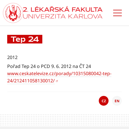
Přejít
k hlavnímu
obsahu
Tep 24
2012
Pořad Tep 24 o PCD 9. 6. 2012 na ČT 24
www.ceskatelevize.cz/porady/10315080042-tep-
24/212411058130012/
CZ
EN