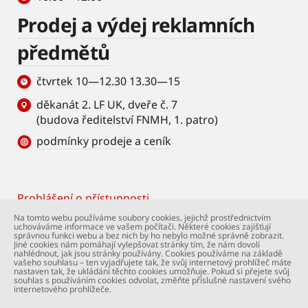
Prodej a výdej reklamních
předmětů
čtvrtek 10—12.30 13.30—15
děkanát 2. LF UK, dveře č. 7
(budova ředitelství FNMH, 1. patro)
podmínky prodeje a ceník
Prohlášení o přístupnosti
Footer
Na tomto webu používáme soubory cookies, jejichž prostřednictvím
uchováváme informace ve vašem počítači. Některé cookies zajišťují
© Univerzita Karlova – 2. lékařská fakulta. Všechna
správnou funkci webu a bez nich by ho nebylo možné správně zobrazit.
práva vyhrazena. Foto: 2. LF a Shutterstock.com.
Jiné cookies nám pomáhají vylepšovat stránky tím, že nám dovolí
nahlédnout, jak jsou stránky používány. Cookies používáme na základě
Podpora webu:
webmaster@lfmotol.cuni.cz
vašeho souhlasu – ten vyjadřujete tak, že svůj internetový prohlížeč máte
nastaven tak, že ukládání těchto cookies umožňuje. Pokud si přejete svůj
souhlas s používáním cookies odvolat, změňte příslušné nastavení svého
internetového prohlížeče.