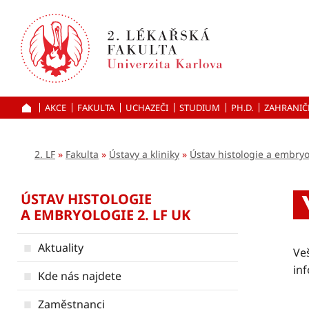
Přejít
k hlavnímu
obsahu
AKCE
FAKULTA
UCHAZEČI
ÚVOD
STUDIUM
PH.D.
ZAHRANIČ
2. LF
Fakulta
Ústavy a kliniky
Ústav histologie a embryo
ÚSTAV HISTOLOGIE
A EMBRYOLOGIE 2. LF UK
Aktuality
Ve
in
Kde nás najdete
Zaměstnanci