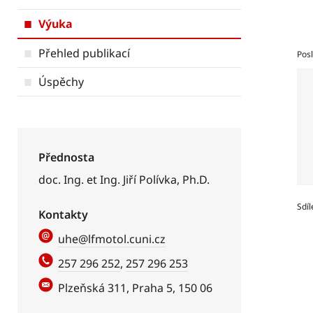
Výuka
Přehled publikací
Posl
Úspěchy
Přednosta
doc. Ing. et Ing. Jiří Polívka, Ph.D.
Sdíl
Kontakty
uhe@lfmotol.cuni.cz
257 296 252
,
257 296 253
Plzeňská 311, Praha 5, 150 06