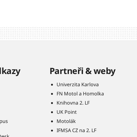
dkazy
Partneři & weby
Univerzita Karlova
FN Motol a Homolka
Knihovna 2. LF
UK Point
pus
Motolák
IFMSA CZ na 2. LF
Desk