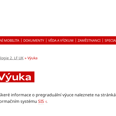
NÍ MOBILITA
DOKUMENTY
VĚDA A VÝZKUM
ZAMĚSTNANCI
SPECIA
logie 2. LF UK
Výuka
Výuka
škeré informace o pregraduální výuce naleznete na stránk
formačním systému
SIS
.