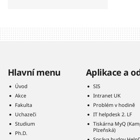
Hlavní menu
Aplikace a o
Úvod
SIS
Akce
Intranet UK
Fakulta
Problém v hodině
Uchazeči
IT helpdesk 2. LF
Studium
Tiskárna MyQ (Kam
Plzeňská)
Ph.D.
Správa budov Help