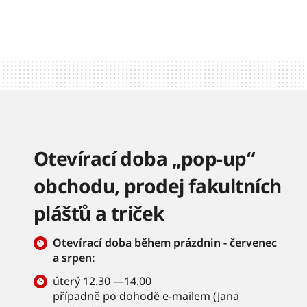
Otevírací doba „pop-up“
obchodu, prodej fakultních
plášťů a triček
Otevírací doba během prázdnin - červenec
a srpen:
úterý 12.30 —14.00
případně po dohodě e-mailem (
Jana