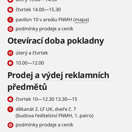
čtvrtek 14.00—15.30
pavilon 10 v areálu FNMH (
mapa
)
podmínky prodeje a ceník
Otevírací doba pokladny
úterý a čtvrtek
10.00—12.00
Prodej a výdej reklamních
předmětů
čtvrtek 10—12.30 13.30—15
děkanát 2. LF UK, dveře č. 7
(budova ředitelství FNMH, 1. patro)
podmínky prodeje a ceník