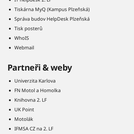
Tiskárna MyQ (Kampus Plzeňská)
Správa budov HelpDesk Plzeňská
Tisk posterů
WhoIS
Webmail
Partneři & weby
Univerzita Karlova
FN Motol a Homolka
Knihovna 2. LF
UK Point
Motolák
IFMSA CZ na 2. LF