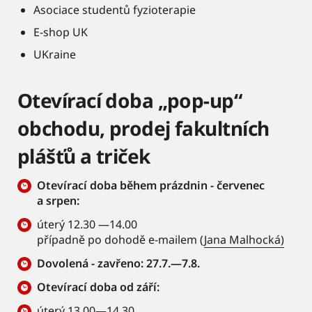
Asociace studentů fyzioterapie
E-shop UK
UKraine
Otevírací doba „pop-up“
obchodu, prodej fakultních
plášťů a triček
Otevírací doba během prázdnin - červenec
a srpen:
úterý 12.30 —14.00
případně po dohodě e-mailem (
Jana Malhocká)
Dovolená - zavřeno: 27.7.—7.8.
Otevírací doba od září:
úterý 13.00—14.30