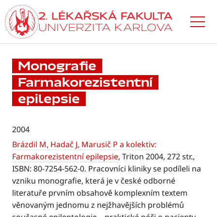
Přejít
k hlavnímu
obsahu
Monografie
Farmakorezistentní
epilepsie
2004
Brázdil M, Hadač J, Marusič P a kolektiv:
Farmakorezistentní epilepsie
, Triton 2004, 272 str.,
ISBN: 80-7254-562-0. Pracovníci kliniky se podíleli na
vzniku monografie, která je v české odborné
literatuře prvním obsahově komplexním textem
věnovaným jednomu z nejžhavějších problémů