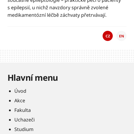
současné epileptologie – praktické péči o pacienty
s epilepsií, u nichž navzdory správně zvolené
medikamentózní léčbě záchvaty přetrvávají.
CZ
EN
Hlavní menu
Úvod
Akce
Fakulta
Uchazeči
Studium