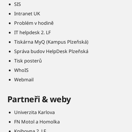
SIS
Intranet UK
Problém v hodině
IT helpdesk 2. LF
Tiskárna MyQ (Kampus Plzeňská)
Správa budov HelpDesk Plzeňská
Tisk posterů
WhoIS
Webmail
Partneři & weby
Univerzita Karlova
FN Motol a Homolka
Knihovna 2. LF