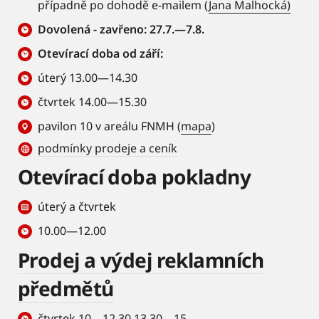
případně po dohodě e-mailem (
Jana Malhocká)
Dovolená - zavřeno: 27.7.—7.8.
Otevírací doba od září:
úterý 13.00—14.30
čtvrtek 14.00—15.30
pavilon 10 v areálu FNMH (
mapa
)
podmínky prodeje a ceník
Otevírací doba pokladny
úterý a čtvrtek
10.00—12.00
Prodej a výdej reklamních
předmětů
čtvrtek 10—12.30 13.30—15