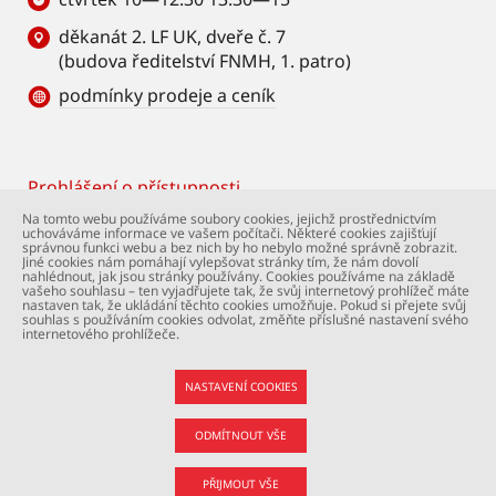
děkanát 2. LF UK, dveře č. 7
(budova ředitelství FNMH, 1. patro)
podmínky prodeje a ceník
Prohlášení o přístupnosti
Footer
Na tomto webu používáme soubory cookies, jejichž prostřednictvím
uchováváme informace ve vašem počítači. Některé cookies zajišťují
© Univerzita Karlova – 2. lékařská fakulta. Všechna
správnou funkci webu a bez nich by ho nebylo možné správně zobrazit.
práva vyhrazena. Foto: 2. LF a Shutterstock.com.
Jiné cookies nám pomáhají vylepšovat stránky tím, že nám dovolí
nahlédnout, jak jsou stránky používány. Cookies používáme na základě
Podpora webu:
webmaster@lfmotol.cuni.cz
vašeho souhlasu – ten vyjadřujete tak, že svůj internetový prohlížeč máte
nastaven tak, že ukládání těchto cookies umožňuje. Pokud si přejete svůj
souhlas s používáním cookies odvolat, změňte příslušné nastavení svého
internetového prohlížeče.
NASTAVENÍ COOKIES
ODMÍTNOUT VŠE
PŘIJMOUT VŠE