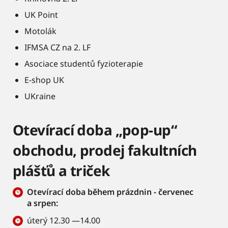
UK Point
Motolák
IFMSA CZ na 2. LF
Asociace studentů fyzioterapie
E-shop UK
UKraine
Otevírací doba „pop-up“
obchodu, prodej fakultních
plášťů a triček
Otevírací doba během prázdnin - červenec
a srpen:
úterý 12.30 —14.00