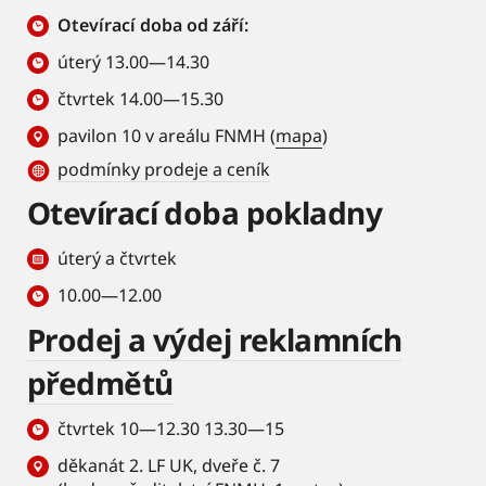
Otevírací doba od září:
úterý 13.00—14.30
čtvrtek 14.00—15.30
pavilon 10 v areálu FNMH (
mapa
)
podmínky prodeje a ceník
Otevírací doba pokladny
úterý a čtvrtek
10.00—12.00
Prodej a výdej reklamních
předmětů
čtvrtek 10—12.30 13.30—15
děkanát 2. LF UK, dveře č. 7