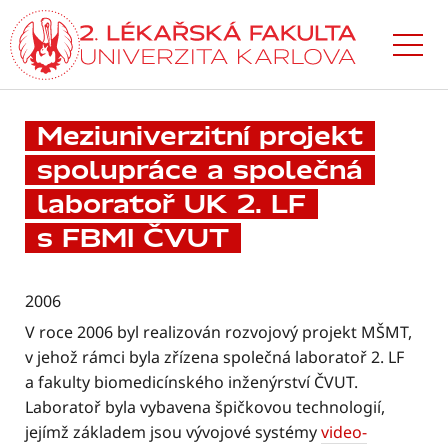
Přejít
k hlavnímu
obsahu
Meziuniverzitní projekt
spolupráce a společná
laboratoř UK 2. LF
s FBMI ČVUT
2006
V roce 2006 byl realizován rozvojový projekt MŠMT,
v jehož rámci byla zřízena společná laboratoř 2. LF
a fakulty biomedicínského inženýrství ČVUT.
Laboratoř byla vybavena špičkovou technologií,
jejímž základem jsou vývojové systémy
video-