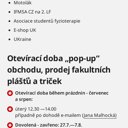
Motolák
IFMSA CZ na 2. LF
Asociace studentů fyzioterapie
E-shop UK
UKraine
Otevírací doba „pop-up“
obchodu, prodej fakultních
plášťů a triček
Otevírací doba během prázdnin - červenec
a srpen:
úterý 12.30 —14.00
případně po dohodě e-mailem (
Jana Malhocká)
Dovolená - zavřeno: 27.7.—7.8.