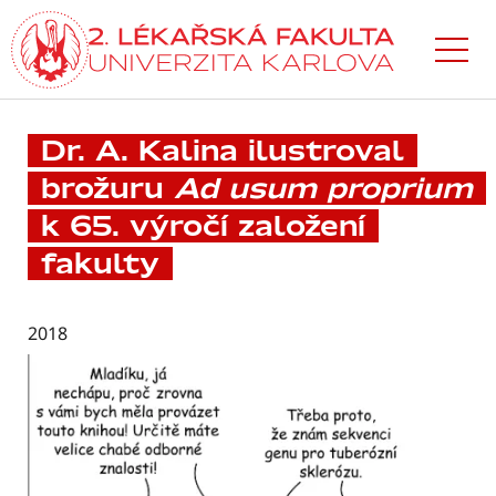
Přejít
k hlavnímu
obsahu
Dr. A. Kalina ilustroval
brožuru
Ad usum proprium
k 65. výročí založení
fakulty
2018