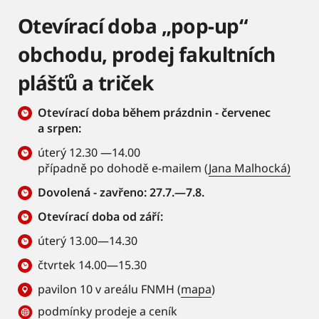
Otevírací doba „pop-up“
obchodu, prodej fakultních
plášťů a triček
Otevírací doba během prázdnin - červenec
a srpen:
úterý 12.30 —14.00
případně po dohodě e-mailem (
Jana Malhocká)
Dovolená - zavřeno: 27.7.—7.8.
Otevírací doba od září:
úterý 13.00—14.30
čtvrtek 14.00—15.30
pavilon 10 v areálu FNMH (
mapa
)
podmínky prodeje a ceník