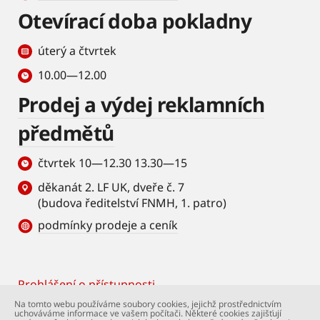
Otevírací doba pokladny
úterý a čtvrtek
10.00—12.00
Prodej a výdej reklamních
předmětů
čtvrtek 10—12.30 13.30—15
děkanát 2. LF UK, dveře č. 7
(budova ředitelství FNMH, 1. patro)
podmínky prodeje a ceník
Prohlášení o přístupnosti
Footer
Na tomto webu používáme soubory cookies, jejichž prostřednictvím
uchováváme informace ve vašem počítači. Některé cookies zajišťují
© Univerzita Karlova – 2. lékařská fakulta. Všechna