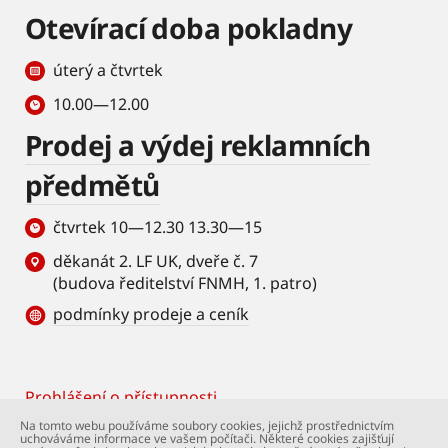
Otevírací doba pokladny
úterý a čtvrtek
10.00—12.00
Prodej a výdej reklamních
předmětů
čtvrtek 10—12.30 13.30—15
děkanát 2. LF UK, dveře č. 7
(budova ředitelství FNMH, 1. patro)
podmínky prodeje a ceník
Prohlášení o přístupnosti
Footer
Na tomto webu používáme soubory cookies, jejichž prostřednictvím
uchováváme informace ve vašem počítači. Některé cookies zajišťují
© Univerzita Karlova – 2. lékařská fakulta. Všechna