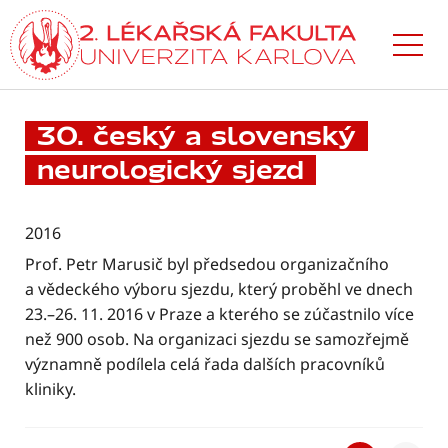
Přejít
k hlavnímu
obsahu
30. český a slovenský
neurologický sjezd
2016
Prof. Petr Marusič byl předsedou organizačního
a vědeckého výboru sjezdu, který proběhl ve dnech
23.–26. 11. 2016 v Praze a kterého se zúčastnilo více
než 900 osob. Na organizaci sjezdu se samozřejmě
významně podílela celá řada dalších pracovníků
kliniky.