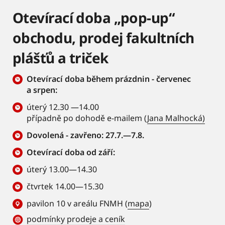
Otevírací doba „pop-up“
obchodu, prodej fakultních
plášťů a triček
Otevírací doba během prázdnin - červenec
a srpen:
úterý 12.30 —14.00
případně po dohodě e-mailem (
Jana Malhocká)
Dovolená - zavřeno: 27.7.—7.8.
Otevírací doba od září:
úterý 13.00—14.30
čtvrtek 14.00—15.30
pavilon 10 v areálu FNMH (
mapa
)
podmínky prodeje a ceník