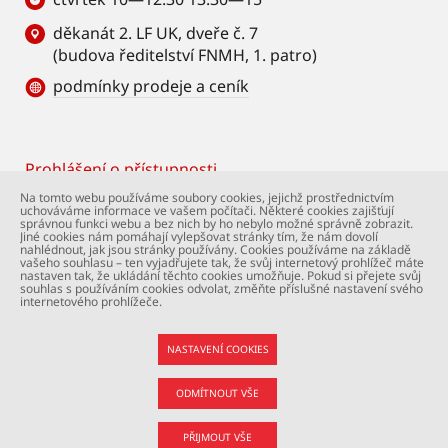
děkanát 2. LF UK, dveře č. 7
(budova ředitelství FNMH, 1. patro)
podmínky prodeje a ceník
Prohlášení o přístupnosti
Footer
Na tomto webu používáme soubory cookies, jejichž prostřednictvím
uchováváme informace ve vašem počítači. Některé cookies zajišťují
© Univerzita Karlova – 2. lékařská fakulta. Všechna
správnou funkci webu a bez nich by ho nebylo možné správně zobrazit.
práva vyhrazena. Foto: 2. LF a Shutterstock.com.
Jiné cookies nám pomáhají vylepšovat stránky tím, že nám dovolí
nahlédnout, jak jsou stránky používány. Cookies používáme na základě
Podpora webu:
webmaster@lfmotol.cuni.cz
vašeho souhlasu – ten vyjadřujete tak, že svůj internetový prohlížeč máte
nastaven tak, že ukládání těchto cookies umožňuje. Pokud si přejete svůj
souhlas s používáním cookies odvolat, změňte příslušné nastavení svého
internetového prohlížeče.
NASTAVENÍ COOKIES
ODMÍTNOUT VŠE
PŘIJMOUT VŠE