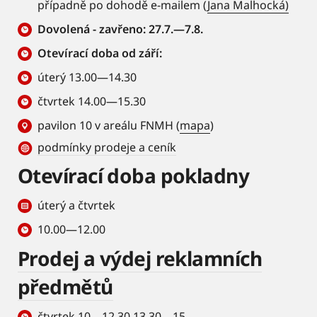
případně po dohodě e-mailem (
Jana Malhocká)
Dovolená - zavřeno: 27.7.—7.8.
Otevírací doba od září:
úterý 13.00—14.30
čtvrtek 14.00—15.30
pavilon 10 v areálu FNMH (
mapa
)
podmínky prodeje a ceník
Otevírací doba pokladny
úterý a čtvrtek
10.00—12.00
Prodej a výdej reklamních
předmětů
čtvrtek 10—12.30 13.30—15