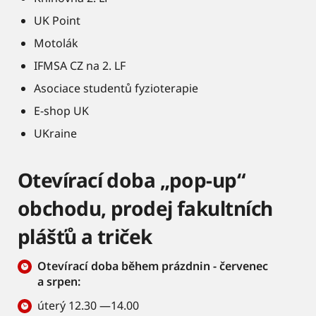
UK Point
Motolák
IFMSA CZ na 2. LF
Asociace studentů fyzioterapie
E-shop UK
UKraine
Otevírací doba „pop-up“
obchodu, prodej fakultních
plášťů a triček
Otevírací doba během prázdnin - červenec
a srpen:
úterý 12.30 —14.00