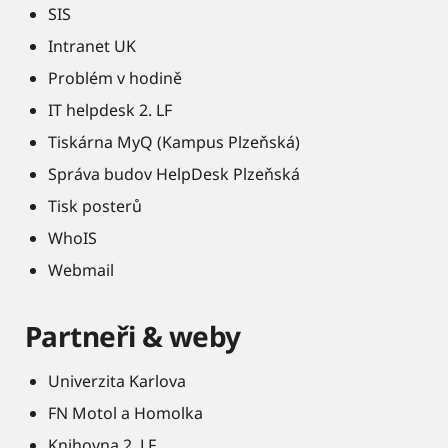
SIS
Intranet UK
Problém v hodině
IT helpdesk 2. LF
Tiskárna MyQ (Kampus Plzeňská)
Správa budov HelpDesk Plzeňská
Tisk posterů
WhoIS
Webmail
Partneři & weby
Univerzita Karlova
FN Motol a Homolka
Knihovna 2. LF