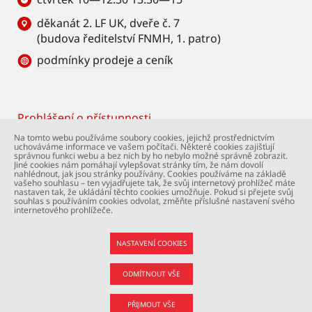
děkanát 2. LF UK, dveře č. 7
(budova ředitelství FNMH, 1. patro)
podmínky prodeje a ceník
Prohlášení o přístupnosti
Footer
Na tomto webu používáme soubory cookies, jejichž prostřednictvím
uchováváme informace ve vašem počítači. Některé cookies zajišťují
© Univerzita Karlova – 2. lékařská fakulta. Všechna
správnou funkci webu a bez nich by ho nebylo možné správně zobrazit.
práva vyhrazena. Foto: 2. LF a Shutterstock.com.
Jiné cookies nám pomáhají vylepšovat stránky tím, že nám dovolí
nahlédnout, jak jsou stránky používány. Cookies používáme na základě
Podpora webu:
webmaster@lfmotol.cuni.cz
vašeho souhlasu – ten vyjadřujete tak, že svůj internetový prohlížeč máte
nastaven tak, že ukládání těchto cookies umožňuje. Pokud si přejete svůj
souhlas s používáním cookies odvolat, změňte příslušné nastavení svého
internetového prohlížeče.
NASTAVENÍ COOKIES
ODMÍTNOUT VŠE
PŘIJMOUT VŠE