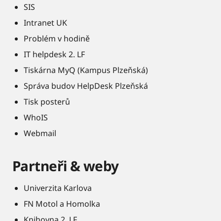
SIS
Intranet UK
Problém v hodině
IT helpdesk 2. LF
Tiskárna MyQ (Kampus Plzeňská)
Správa budov HelpDesk Plzeňská
Tisk posterů
WhoIS
Webmail
Partneři & weby
Univerzita Karlova
FN Motol a Homolka
Knihovna 2. LF