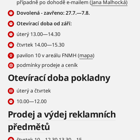
případně po dohodě e-mailem (
Jana Malhocká)
Dovolená - zavřeno: 27.7.—7.8.
Otevírací doba od září:
úterý 13.00—14.30
čtvrtek 14.00—15.30
pavilon 10 v areálu FNMH (
mapa
)
podmínky prodeje a ceník
Otevírací doba pokladny
úterý a čtvrtek
10.00—12.00
Prodej a výdej reklamních
předmětů
čtvrtek 10—12.30 13.30—15