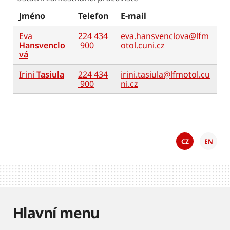
Jméno
Telefon
E-mail
Eva
224 434
eva.hansvenclova@lfm
Hansvenclo
900
otol.cuni.cz
vá
Irini
Tasiula
224 434
irini.tasiula@lfmotol.cu
900
ni.cz
CZ
EN
Hlavní menu