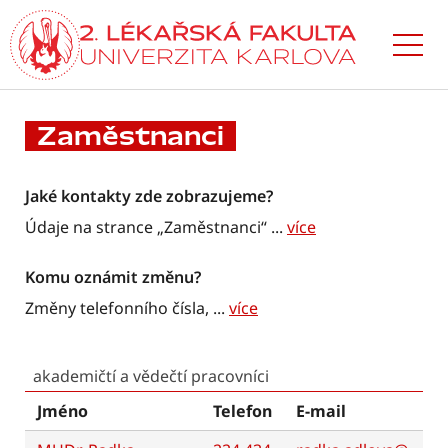
Přejít
k hlavnímu
obsahu
Zaměstnanci
Jaké kontakty zde zobrazujeme?
Údaje na strance „Zaměstnanci“
...
více
Komu oznámit změnu?
Změny telefonního čísla,
...
více
akademičtí a vědečtí pracovníci
Jméno
Telefon
E-mail