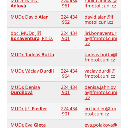
MUDr. Radka
224 434
radka.adlova@
Adlová
961
lfmotol.cuni.cz
MUDr. David
Alan
224 434
david.alan@lf
952
motol.cuni.cz
doc. MUDr. Jiří
224 434
jiri.bonaventur
Bonaventura
, Ph.D.
901
a@lfmotol.cuni
.cz
MUDr. Tadeáš
Butta
tadeas.butta@l
fmotol.cuni.cz
MUDr. Václav
Durdil
224 434
vaclav.durdil@l
964
fmotol.cuni.cz
MUDr. Denisa
224 434
denisa.jahnlov
Durdilová
901
a@lfmotol.cuni
.cz
MUDr. Jiří
Fiedler
224 434
jiri.fiedler@lfm
901
otol.cuni.cz
MUDr. Eva
Gleta
eva.polakova@