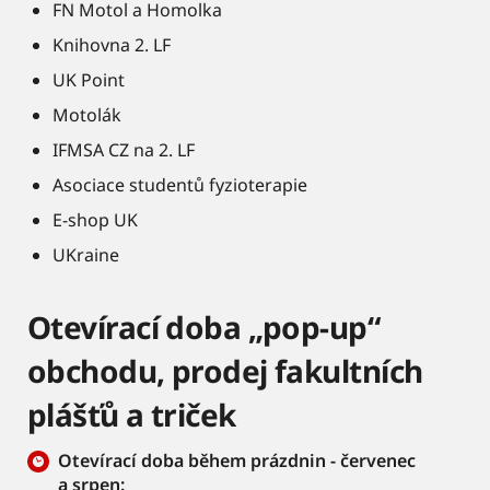
FN Motol a Homolka
Knihovna 2. LF
UK Point
Motolák
IFMSA CZ na 2. LF
Asociace studentů fyzioterapie
E-shop UK
UKraine
Otevírací doba „pop-up“
obchodu, prodej fakultních
plášťů a triček
Otevírací doba během prázdnin - červenec
a srpen: