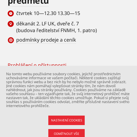
předmětů
čtvrtek 10—12.30 13.30—15
děkanát 2. LF UK, dveře č. 7
(budova ředitelství FNMH, 1. patro)
podmínky prodeje a ceník
Prohlášení o přístupnosti
Footer
Na tomto webu používáme soubory cookies, jejichž prostřednictvím
uchováváme informace ve vašem počítači. Některé cookies zajišťují
© Univerzita Karlova – 2. lékařská fakulta. Všechna
správnou funkci webu a bez nich by ho nebylo možné správně zobrazit.
práva vyhrazena. Foto: 2. LF a Shutterstock.com.
Jiné cookies nám pomáhají vylepšovat stránky tím, že nám dovolí
nahlédnout, jak jsou stránky používány. Cookies používáme na základě
Podpora webu:
webmaster@lfmotol.cuni.cz
vašeho souhlasu – ten vyjadřujete tak, že svůj internetový prohlížeč máte
nastaven tak, že ukládání těchto cookies umožňuje. Pokud si přejete svůj
souhlas s používáním cookies odvolat, změňte příslušné nastavení svého
internetového prohlížeče.
NASTAVENÍ COOKIES
ODMÍTNOUT VŠE