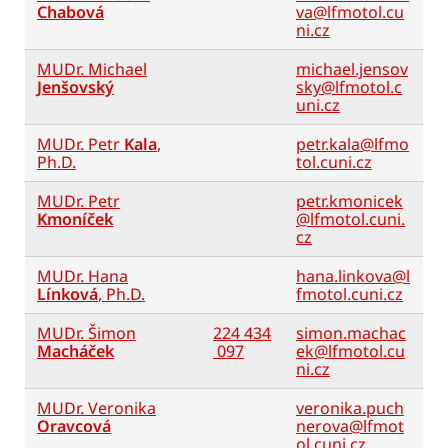
Chabová
va@lfmotol.cu
ni.cz
MUDr. Michael
michael.jensov
Jenšovský
sky@lfmotol.c
uni.cz
MUDr. Petr
Kala
,
petr.kala@lfmo
Ph.D.
tol.cuni.cz
MUDr. Petr
petr.kmonicek
Kmoníček
@lfmotol.cuni.
cz
MUDr. Hana
hana.linkova@l
Línková
, Ph.D.
fmotol.cuni.cz
MUDr. Šimon
224 434
simon.machac
Macháček
097
ek@lfmotol.cu
ni.cz
MUDr. Veronika
veronika.puch
Oravcová
nerova@lfmot
ol.cuni.cz