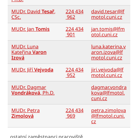
MUDr. David
Tesař
,
224 434
david.tesar@lf
CSc.
962
motol.cuni.cz
MUDr. Jan
Tomis
224 434
jan.tomis@lfm
901
otol.cuni.cz
MUDr. Luna
luna.katerina.v
Kateřina
Varon
aron.izova@lf
Izová
motol.cuni.cz
MUDr. Jiří
Vejvoda
224 434
jiri.vejvoda@lf
952
motol.cuni.cz
MUDr. Dagmar
dagmar.vondra
Vondráková
, Ph.D.
kova@lfmotol.
cuni.cz
MUDr. Petra
224 434
petra.zimolova
Zimolová
969
@lfmotol.cuni.
cz
ostatní zaměstnanci pracoviště