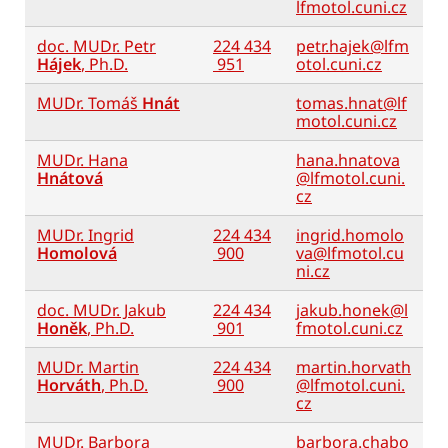
lfmotol.cuni.cz
doc. MUDr. Petr
224 434
petr.hajek@lfm
Hájek
, Ph.D.
951
otol.cuni.cz
MUDr. Tomáš
Hnát
tomas.hnat@lf
motol.cuni.cz
MUDr. Hana
hana.hnatova
Hnátová
@lfmotol.cuni.
cz
MUDr. Ingrid
224 434
ingrid.homolo
Homolová
900
va@lfmotol.cu
ni.cz
doc. MUDr. Jakub
224 434
jakub.honek@l
Honěk
, Ph.D.
901
fmotol.cuni.cz
MUDr. Martin
224 434
martin.horvath
Horváth
, Ph.D.
900
@lfmotol.cuni.
cz
MUDr. Barbora
barbora.chabo