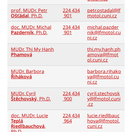
prof. MUDr. Petr
224 434
petr.ostadal@lf
Ošťádal
, Ph.D.
901
motol.cuni.cz
doc. MUDr. Michal
234 434
michal.pazder
Pazderník
, Ph.D.
901
nik@lfmotol.cu
ni.cz
MUDr. Thi My Hanh
thi.my.hanh.ph
Phamová
amova@lfmot
ol.cuni.cz
MUDr. Barbora
barbora.rihako
Řiháková
va@lfmotol.cu
ni.cz
MUDr. Cyril
224 434
cyril.stechovsk
Štěchovský
, Ph.D.
900
y@lfmotol.cuni
.cz
doc. MUDr. Lucie
224 434
lucie.riedlbauc
Teplá
964
hova@lfmotol.
Riedlbauchová
,
cuni.cz
Ph.D.