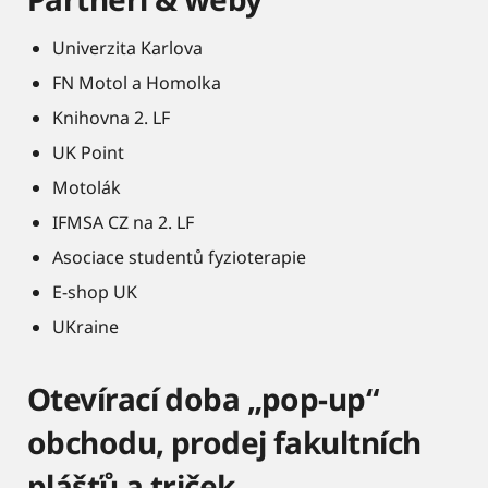
Univerzita Karlova
FN Motol a Homolka
Knihovna 2. LF
UK Point
Motolák
IFMSA CZ na 2. LF
Asociace studentů fyzioterapie
E-shop UK
UKraine
Otevírací doba „pop-up“
obchodu, prodej fakultních
plášťů a triček