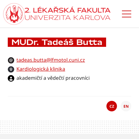
Přejít
k hlavnímu
obsahu
MUDr. Tadeáš Butta
tadeas.butta@lfmotol.cuni.cz
Kardiologická klinika
akademičtí a vědečtí pracovníci
CZ
EN