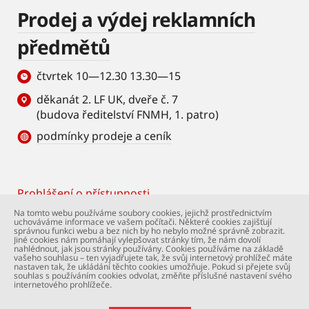
Prodej a výdej reklamních
předmětů
čtvrtek 10—12.30 13.30—15
děkanát 2. LF UK, dveře č. 7
(budova ředitelství FNMH, 1. patro)
podmínky prodeje a ceník
Prohlášení o přístupnosti
Footer
Na tomto webu používáme soubory cookies, jejichž prostřednictvím
uchováváme informace ve vašem počítači. Některé cookies zajišťují
© Univerzita Karlova – 2. lékařská fakulta. Všechna
správnou funkci webu a bez nich by ho nebylo možné správně zobrazit.
práva vyhrazena. Foto: 2. LF a Shutterstock.com.
Jiné cookies nám pomáhají vylepšovat stránky tím, že nám dovolí
nahlédnout, jak jsou stránky používány. Cookies používáme na základě
Podpora webu:
webmaster@lfmotol.cuni.cz
vašeho souhlasu – ten vyjadřujete tak, že svůj internetový prohlížeč máte
nastaven tak, že ukládání těchto cookies umožňuje. Pokud si přejete svůj
souhlas s používáním cookies odvolat, změňte příslušné nastavení svého
internetového prohlížeče.