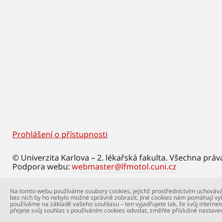
Prohlášení o přístupnosti
Footer
© Univerzita Karlova – 2. lékařská fakulta. Všechna práv
Podpora webu:
webmaster@lfmotol.cuni.cz
Na tomto webu používáme soubory cookies, jejichž prostřednictvím uchovává
bez nich by ho nebylo možné správně zobrazit. Jiné cookies nám pomáhají vyl
používáme na základě vašeho souhlasu – ten vyjadřujete tak, že svůj internet
přejete svůj souhlas s používáním cookies odvolat, změňte příslušné nastave