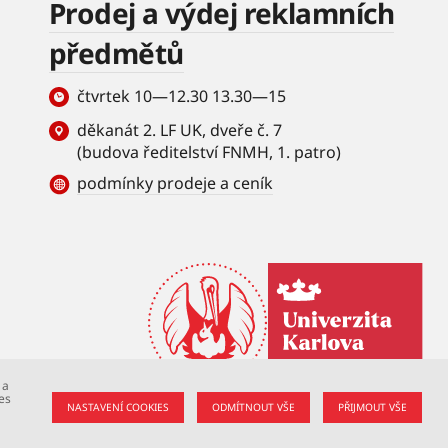
Prodej a výdej reklamních
předmětů
čtvrtek 10—12.30 13.30—15
děkanát 2. LF UK, dveře č. 7
(budova ředitelství FNMH, 1. patro)
podmínky prodeje a ceník
 a
es
NASTAVENÍ COOKIES
ODMÍTNOUT VŠE
PŘIJMOUT VŠE