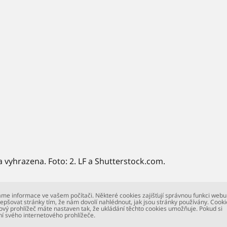
a vyhrazena. Foto: 2. LF a Shutterstock.com.
me informace ve vašem počítači. Některé cookies zajišťují správnou funkci webu
epšovat stránky tím, že nám dovolí nahlédnout, jak jsou stránky používány. Cooki
ový prohlížeč máte nastaven tak, že ukládání těchto cookies umožňuje. Pokud si
ní svého internetového prohlížeče.