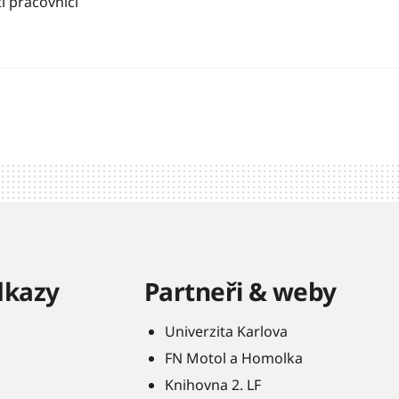
í pracovníci
dkazy
Partneři & weby
Univerzita Karlova
FN Motol a Homolka
Knihovna 2. LF