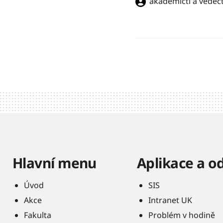
akademičtí a vědečt
Hlavní menu
Aplikace a o
Úvod
SIS
Akce
Intranet UK
Fakulta
Problém v hodině