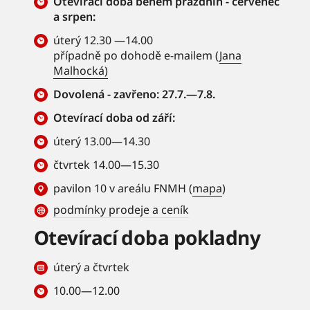
Otevírací doba během prázdnin - červenec
a srpen:
úterý 12.30 —14.00
případně po dohodě e-mailem (
Jana
Malhocká)
Dovolená - zavřeno: 27.7.—7.8.
Otevírací doba od září:
úterý 13.00—14.30
čtvrtek 14.00—15.30
pavilon 10 v areálu FNMH (
mapa
)
podmínky prodeje a ceník
Otevírací doba pokladny
úterý a čtvrtek
10.00—12.00