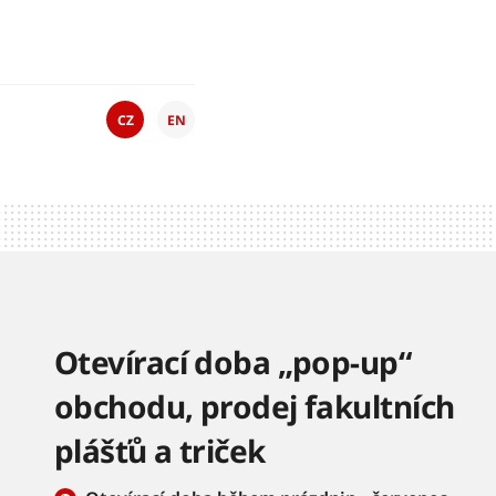
CZ
EN
Otevírací doba „pop-up“
obchodu, prodej fakultních
plášťů a triček