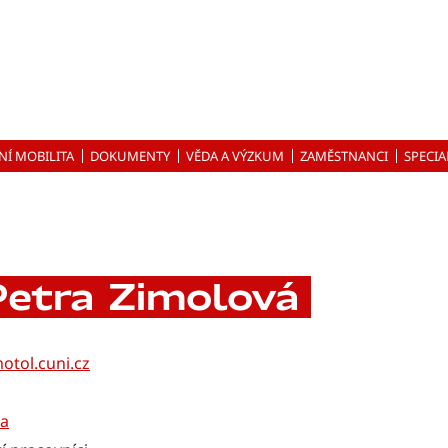
NÍ MOBILITA
DOKUMENTY
VĚDA A VÝZKUM
ZAMĚSTNANCI
SPECIA
etra Zimolová
otol.cuni.cz
ka