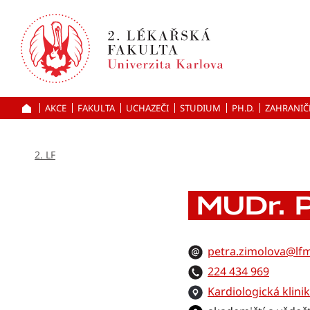
Přejít
k hlavnímu
obsahu
AKCE
FAKULTA
UCHAZEČI
ÚVOD
STUDIUM
PH.D.
ZAHRANIČ
2. LF
MUDr. P
petra.zimolova@lfm
224 434 969
Kardiologická klini