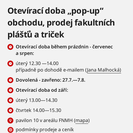
Otevírací doba „pop-up“
obchodu, prodej fakultních
plášťů a triček
Otevírací doba během prázdnin - červenec
a srpen:
úterý 12.30 —14.00
případně po dohodě e-mailem (
Jana Malhocká)
Dovolená - zavřeno: 27.7.—7.8.
Otevírací doba od září:
úterý 13.00—14.30
čtvrtek 14.00—15.30
pavilon 10 v areálu FNMH (
mapa
)
podmínky prodeje a ceník