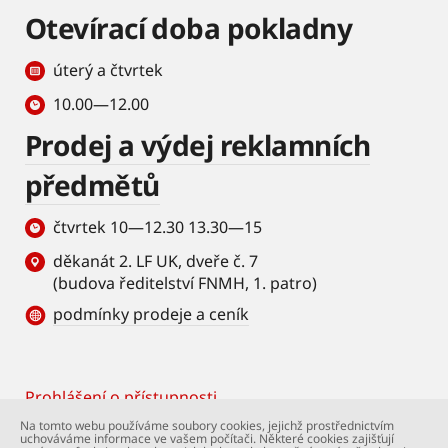
Otevírací doba pokladny
úterý a čtvrtek
10.00—12.00
Prodej a výdej reklamních
předmětů
čtvrtek 10—12.30 13.30—15
děkanát 2. LF UK, dveře č. 7
(budova ředitelství FNMH, 1. patro)
podmínky prodeje a ceník
Prohlášení o přístupnosti
Footer
Na tomto webu používáme soubory cookies, jejichž prostřednictvím
uchováváme informace ve vašem počítači. Některé cookies zajišťují
© Univerzita Karlova – 2. lékařská fakulta. Všechna