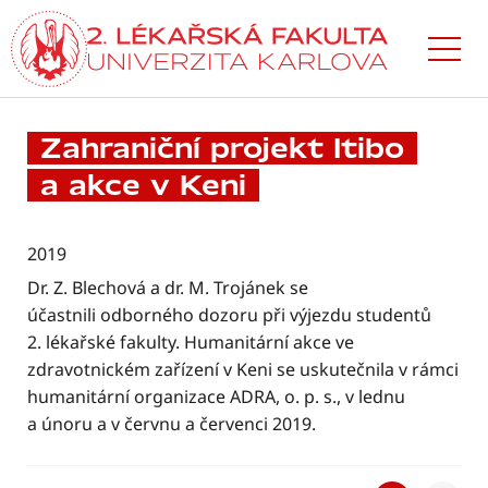
Přejít
k hlavnímu
obsahu
Zahraniční projekt Itibo
a akce v Keni
2019
Dr. Z. Blechová a dr. M. Trojánek se
účastnili odborného dozoru při výjezdu studentů
2. lékařské fakulty. Humanitární akce ve
zdravotnickém zařízení v Keni se uskutečnila v rámci
humanitární organizace ADRA, o. p. s., v lednu
a únoru a v červnu a červenci 2019.