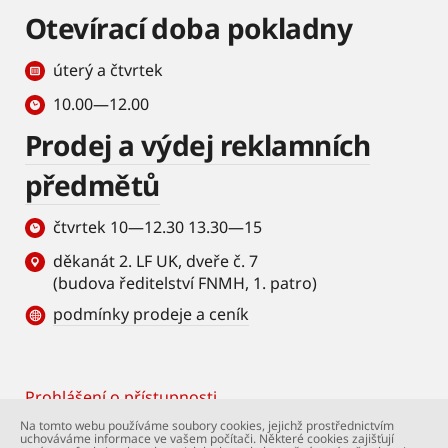
Otevírací doba pokladny
úterý a čtvrtek
10.00—12.00
Prodej a výdej reklamních
předmětů
čtvrtek 10—12.30 13.30—15
děkanát 2. LF UK, dveře č. 7
(budova ředitelství FNMH, 1. patro)
podmínky prodeje a ceník
Prohlášení o přístupnosti
Footer
Na tomto webu používáme soubory cookies, jejichž prostřednictvím
uchováváme informace ve vašem počítači. Některé cookies zajišťují
© Univerzita Karlova – 2. lékařská fakulta. Všechna