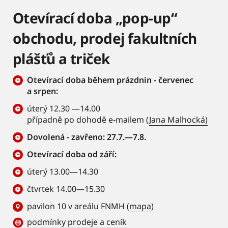
Otevírací doba „pop-up“
obchodu, prodej fakultních
plášťů a triček
Otevírací doba během prázdnin - červenec
a srpen:
úterý 12.30 —14.00
případně po dohodě e-mailem (
Jana Malhocká)
Dovolená - zavřeno: 27.7.—7.8.
Otevírací doba od září:
úterý 13.00—14.30
čtvrtek 14.00—15.30
pavilon 10 v areálu FNMH (
mapa
)
podmínky prodeje a ceník