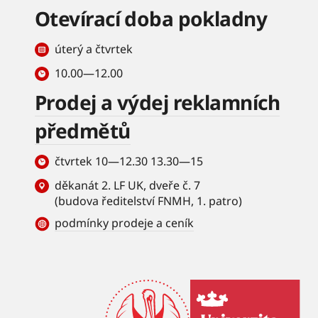
Otevírací doba pokladny
úterý a čtvrtek
10.00—12.00
Prodej a výdej reklamních
předmětů
čtvrtek 10—12.30 13.30—15
děkanát 2. LF UK, dveře č. 7
(budova ředitelství FNMH, 1. patro)
podmínky prodeje a ceník