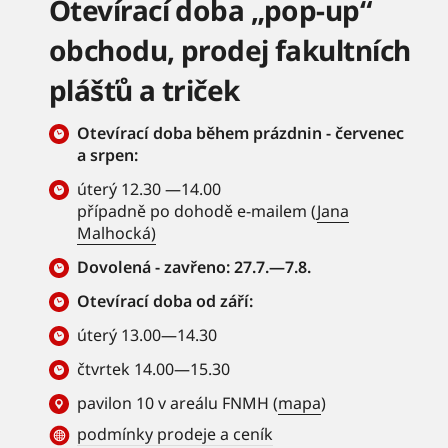
Otevírací doba „pop-up“
obchodu, prodej fakultních
plášťů a triček
Otevírací doba během prázdnin - červenec
a srpen:
úterý 12.30 —14.00
případně po dohodě e-mailem (
Jana
Malhocká)
Dovolená - zavřeno: 27.7.—7.8.
Otevírací doba od září:
úterý 13.00—14.30
čtvrtek 14.00—15.30
pavilon 10 v areálu FNMH (
mapa
)
podmínky prodeje a ceník