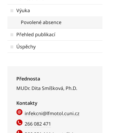
Výuka
Povolené absence
Přehled publikací
Úspěchy
Přednosta
MUDr. Dita Smíšková, Ph.D.
Kontakty
infekcni@lfmotol.cuni.cz
266 082 471