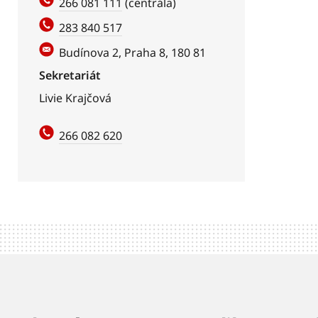
266 081 111
(centrála)
283 840 517
Budínova 2, Praha 8, 180 81
Sekretariát
Livie Krajčová
266 082 620