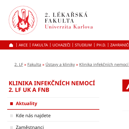
Přejít
k hlavnímu
obsahu
AKCE
FAKULTA
UCHAZEČI
ÚVOD
STUDIUM
PH.D.
ZAHRANIČ
2. LF
Fakulta
Ústavy a kliniky
Klinika infekčních nemocí
KLINIKA INFEKČNÍCH NEMOCÍ
2. LF UK A FNB
Aktuality
Kde nás najdete
Zaměstnanci