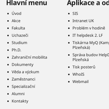
Hlavní menu
Aplikace a o
Úvod
SIS
Akce
Intranet UK
Fakulta
Problém v hodině
Uchazeči
IT helpdesk 2. LF
Studium
Tiskárna MyQ (Kam
Plzeňská)
Ph.D.
Správa budov Help
Zahraniční mobilita
Plzeňská
Dokumenty
Tisk posterů
Věda a výzkum
WhoIS
Zaměstnanci
Webmail
Specializační
Alumni
Kontakty