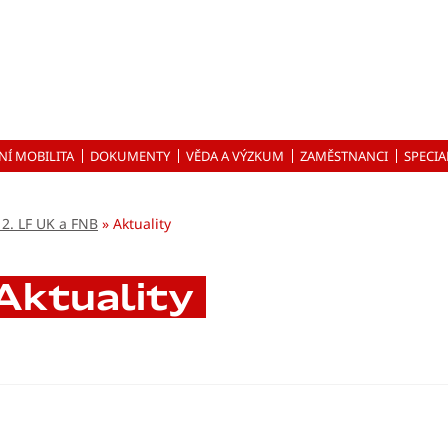
NÍ MOBILITA
DOKUMENTY
VĚDA A VÝZKUM
ZAMĚSTNANCI
SPECIA
 2. LF UK a FNB
Aktuality
Aktuality