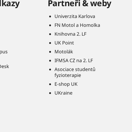
dkazy
Partneři & weby
Univerzita Karlova
FN Motol a Homolka
Knihovna 2. LF
UK Point
pus
Motolák
IFMSA CZ na 2. LF
Desk
Asociace studentů
fyzioterapie
E-shop UK
UKraine