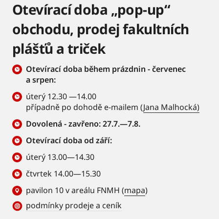
Otevírací doba „pop-up“
obchodu, prodej fakultních
plášťů a triček
Otevírací doba během prázdnin - červenec
a srpen:
úterý 12.30 —14.00
případně po dohodě e-mailem (
Jana Malhocká)
Dovolená - zavřeno: 27.7.—7.8.
Otevírací doba od září:
úterý 13.00—14.30
čtvrtek 14.00—15.30
pavilon 10 v areálu FNMH (
mapa
)
podmínky prodeje a ceník