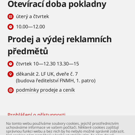
Otevírací doba pokladny
úterý a čtvrtek
10.00—12.00
Prodej a výdej reklamních
předmětů
čtvrtek 10—12.30 13.30—15
děkanát 2. LF UK, dveře č. 7
(budova ředitelství FNMH, 1. patro)
podmínky prodeje a ceník
Prohlášení o přístupnosti
Footer
Na tomto webu používáme soubory cookies, jejichž prostřednictvím
uchováváme informace ve vašem počítači. Některé cookies zajišťují
© Univerzita Karlova – 2. lékařská fakulta. Všechna
správnou funkci webu a bez nich by ho nebylo možné správně zobrazit.
práva vyhrazena. Foto: 2. LF a Shutterstock.com.