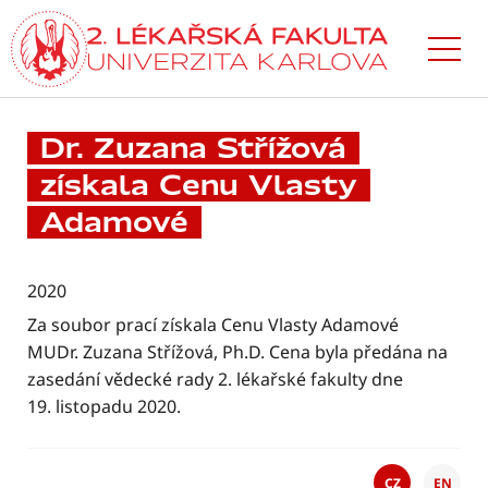
Přejít
k hlavnímu
obsahu
Dr. Zuzana Střížová
získala Cenu Vlasty
Adamové
2020
Za soubor prací získala Cenu Vlasty Adamové
MUDr. Zuzana Střížová, Ph.D. Cena byla předána na
zasedání vědecké rady 2. lékařské fakulty dne
19. listopadu 2020.
CZ
EN