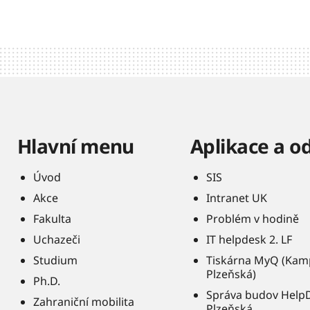
Hlavní menu
Aplikace a o
Úvod
SIS
Akce
Intranet UK
Fakulta
Problém v hodině
Uchazeči
IT helpdesk 2. LF
Studium
Tiskárna MyQ (Kam
Plzeňská)
Ph.D.
Správa budov Help
Zahraniční mobilita
Plzeňská