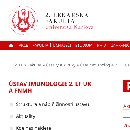
Přejít
k hlavnímu
obsahu
AKCE
FAKULTA
UCHAZEČI
ÚVOD
STUDIUM
PH.D.
ZAHRANIČ
2. LF
Fakulta
Ústavy a kliniky
Ústav imunologie 2. LF 
ÚSTAV IMUNOLOGIE 2. LF UK
A FNMH
Struktura a náplň činnosti ústavu
Ak
Aktuality
20
Kde nás najdete