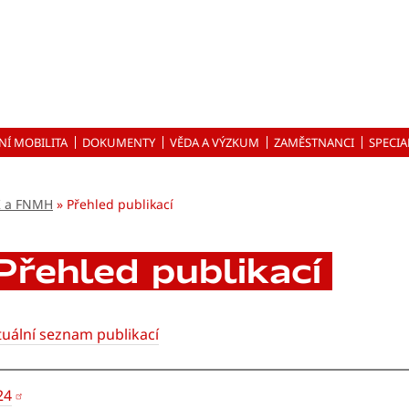
NÍ MOBILITA
DOKUMENTY
VĚDA A VÝZKUM
ZAMĚSTNANCI
SPECIA
UK a FNMH
Přehled publikací
Přehled publikací
tuální seznam publikací
24