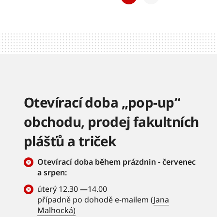
Otevírací doba „pop-up“
obchodu, prodej fakultních
plášťů a triček
Otevírací doba během prázdnin - červenec
a srpen:
úterý 12.30 —14.00
případně po dohodě e-mailem (
Jana
Malhocká)