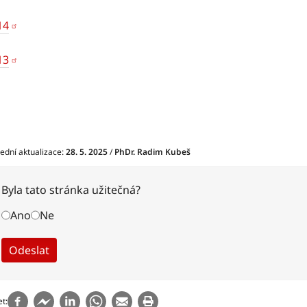
14
13
ední aktualizace:
28. 5. 2025
/
PhDr. Radim Kubeš
Byla tato stránka užitečná?
Ano
Ne
et