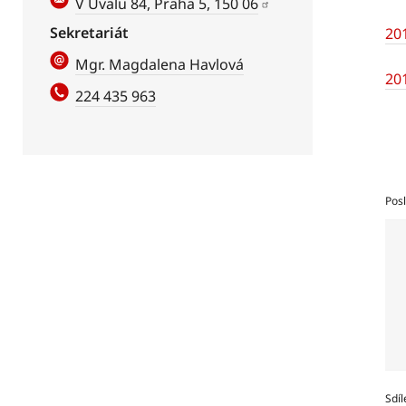
V Úvalu 84, Praha 5, 150 06
Sekretariát
20
Mgr. Magdalena Havlová
20
224 435 963
Posl
Sdíl