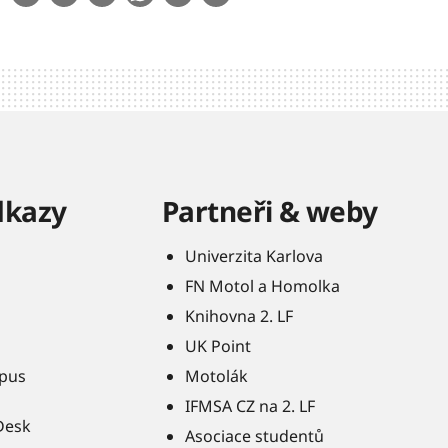
dkazy
Partneři & weby
Univerzita Karlova
FN Motol a Homolka
Knihovna 2. LF
UK Point
pus
Motolák
IFMSA CZ na 2. LF
Desk
Asociace studentů