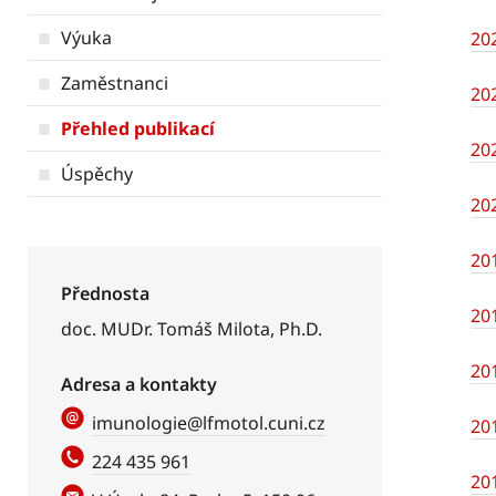
Výuka
20
Zaměstnanci
20
Přehled publikací
20
Úspěchy
20
20
Přednosta
20
doc. MUDr. Tomáš Milota, Ph.D.
20
Adresa a kontakty
imunologie@lfmotol.cuni.cz
20
224 435 961
20