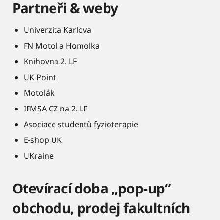
Partneři & weby
Univerzita Karlova
FN Motol a Homolka
Knihovna 2. LF
UK Point
Motolák
IFMSA CZ na 2. LF
Asociace studentů fyzioterapie
E-shop UK
UKraine
Otevírací doba „pop-up“
obchodu, prodej fakultních