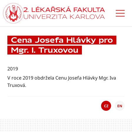
Přejít
k hlavnímu
obsahu
Cena Josefa Hlávky pro
Mgr. I. Truxovou
2019
V roce 2019 obdržela Cenu Josefa Hlávky Mgr. Iva
Truxová.
CZ
EN