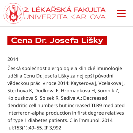
Přejít
k hlavnímu
obsahu
Cena Dr. Josefa Lišky
2014
Česká společnost alergologie a klinické imunologie
udělila Cenu Dr. Josefa Lišky za nejlepší původní
vědeckou práci v roce 2014: Kayserova J, Vcelakova J,
Stechova K, Dudkova E, Hromadkova H, Sumnik Z,
Kolouskova S, Spisek R, Sediva A.: Decreased
dendritic cell numbers but increased TLR9-mediated
interferon-alpha production in first degree relatives
of type 1 diabetes patients. Clin Immunol. 2014
Jul;153(1):49–55. IF 3,992