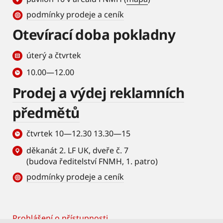
podmínky prodeje a ceník
Otevírací doba pokladny
úterý a čtvrtek
10.00—12.00
Prodej a výdej reklamních
předmětů
čtvrtek 10—12.30 13.30—15
děkanát 2. LF UK, dveře č. 7
(budova ředitelství FNMH, 1. patro)
podmínky prodeje a ceník
Prohlášení o přístupnosti