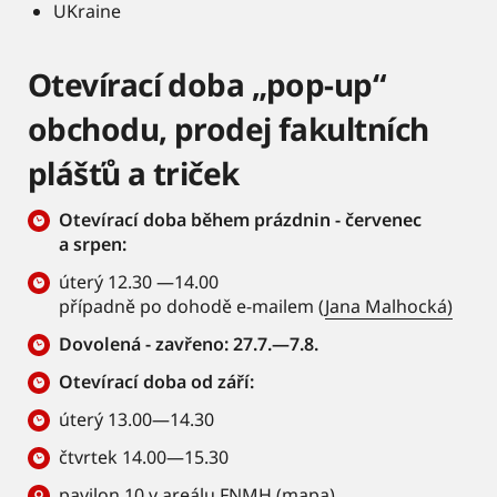
UKraine
Otevírací doba „pop-up“
obchodu, prodej fakultních
plášťů a triček
Otevírací doba během prázdnin - červenec
a srpen:
úterý 12.30 —14.00
případně po dohodě e-mailem (
Jana Malhocká)
Dovolená - zavřeno: 27.7.—7.8.
Otevírací doba od září:
úterý 13.00—14.30
čtvrtek 14.00—15.30
pavilon 10 v areálu FNMH (
mapa
)