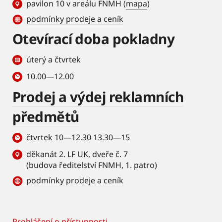
pavilon 10 v areálu FNMH (
mapa
)
podmínky prodeje a ceník
Otevírací doba pokladny
úterý a čtvrtek
10.00—12.00
Prodej a výdej reklamních
předmětů
čtvrtek 10—12.30 13.30—15
děkanát 2. LF UK, dveře č. 7
(budova ředitelství FNMH, 1. patro)
podmínky prodeje a ceník
Prohlášení o přístupnosti