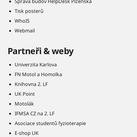
Správa budov HelpDesk Plzeňská
Tisk posterů
WhoIS
Webmail
Partneři & weby
Univerzita Karlova
FN Motol a Homolka
Knihovna 2. LF
UK Point
Motolák
IFMSA CZ na 2. LF
Asociace studentů fyzioterapie
E-shop UK