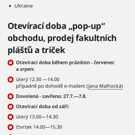
UKraine
Otevírací doba „pop-up“
obchodu, prodej fakultních
plášťů a triček
Otevírací doba během prázdnin - červenec
a srpen:
úterý 12.30 —14.00
případně po dohodě e-mailem (
Jana Malhocká)
Dovolená - zavřeno: 27.7.—7.8.
Otevírací doba od září:
úterý 13.00—14.30
čtvrtek 14.00—15.30