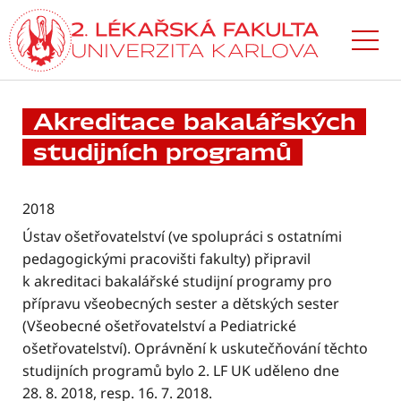
Přejít
k hlavnímu
obsahu
Akreditace bakalářských
studijních programů
2018
Ústav ošetřovatelství (ve spolupráci s ostatními
pedagogickými pracovišti fakulty) připravil
k akreditaci bakalářské studijní programy pro
přípravu všeobecných sester a dětských sester
(Všeobecné ošetřovatelství a Pediatrické
ošetřovatelství). Oprávnění k uskutečňování těchto
studijních programů bylo 2. LF UK uděleno dne
28. 8. 2018, resp. 16. 7. 2018.