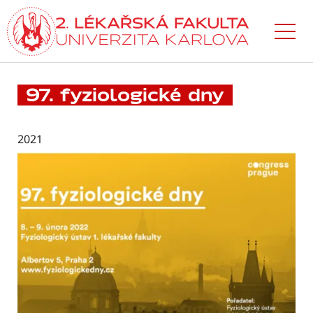
Přejít
k hlavnímu
obsahu
97. fyziologické dny
2021