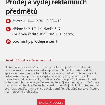
Prodej a výdej reklamních
předmětů
čtvrtek 10—12.30 13.30—15
děkanát 2. LF UK, dveře č. 7
(budova ředitelství FNMH, 1. patro)
podmínky prodeje a ceník
Prohlášení o přístupnosti
Footer
Na tomto webu používáme soubory cookies, jejichž prostřednictvím
uchováváme informace ve vašem počítači. Některé cookies zajišťují
© Univerzita Karlova – 2. lékařská fakulta. Všechna
správnou funkci webu a bez nich by ho nebylo možné správně zobrazit.
práva vyhrazena. Foto: 2. LF a Shutterstock.com.
Jiné cookies nám pomáhají vylepšovat stránky tím, že nám dovolí
nahlédnout, jak jsou stránky používány. Cookies používáme na základě
Podpora webu:
webmaster@lfmotol.cuni.cz
vašeho souhlasu – ten vyjadřujete tak, že svůj internetový prohlížeč máte
nastaven tak, že ukládání těchto cookies umožňuje. Pokud si přejete svůj
souhlas s používáním cookies odvolat, změňte příslušné nastavení svého
internetového prohlížeče.
NASTAVENÍ COOKIES