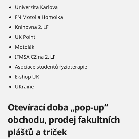
Univerzita Karlova
FN Motol a Homolka
Knihovna 2. LF
UK Point
Motolák
IFMSA CZ na 2. LF
Asociace studentů fyzioterapie
E-shop UK
UKraine
Otevírací doba „pop-up“
obchodu, prodej fakultních
plášťů a triček