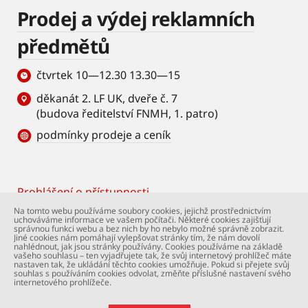
Prodej a výdej reklamních
předmětů
čtvrtek 10—12.30 13.30—15
děkanát 2. LF UK, dveře č. 7
(budova ředitelství FNMH, 1. patro)
podmínky prodeje a ceník
Prohlášení o přístupnosti
Footer
Na tomto webu používáme soubory cookies, jejichž prostřednictvím
uchováváme informace ve vašem počítači. Některé cookies zajišťují
© Univerzita Karlova – 2. lékařská fakulta. Všechna
správnou funkci webu a bez nich by ho nebylo možné správně zobrazit.
práva vyhrazena. Foto: 2. LF a Shutterstock.com.
Jiné cookies nám pomáhají vylepšovat stránky tím, že nám dovolí
nahlédnout, jak jsou stránky používány. Cookies používáme na základě
Podpora webu:
webmaster@lfmotol.cuni.cz
vašeho souhlasu – ten vyjadřujete tak, že svůj internetový prohlížeč máte
nastaven tak, že ukládání těchto cookies umožňuje. Pokud si přejete svůj
souhlas s používáním cookies odvolat, změňte příslušné nastavení svého
internetového prohlížeče.