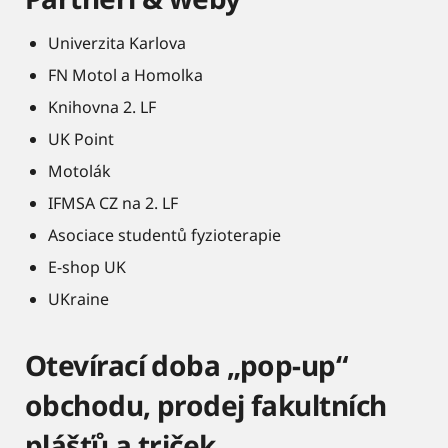
Univerzita Karlova
FN Motol a Homolka
Knihovna 2. LF
UK Point
Motolák
IFMSA CZ na 2. LF
Asociace studentů fyzioterapie
E-shop UK
UKraine
Otevírací doba „pop-up“
obchodu, prodej fakultních
plášťů a triček