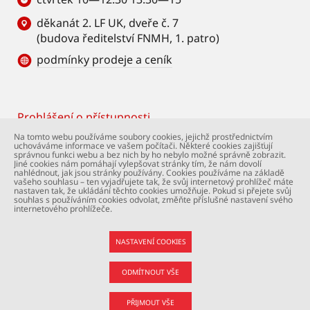
děkanát 2. LF UK, dveře č. 7
(budova ředitelství FNMH, 1. patro)
podmínky prodeje a ceník
Prohlášení o přístupnosti
Footer
Na tomto webu používáme soubory cookies, jejichž prostřednictvím
uchováváme informace ve vašem počítači. Některé cookies zajišťují
© Univerzita Karlova – 2. lékařská fakulta. Všechna
správnou funkci webu a bez nich by ho nebylo možné správně zobrazit.
práva vyhrazena. Foto: 2. LF a Shutterstock.com.
Jiné cookies nám pomáhají vylepšovat stránky tím, že nám dovolí
nahlédnout, jak jsou stránky používány. Cookies používáme na základě
Podpora webu:
webmaster@lfmotol.cuni.cz
vašeho souhlasu – ten vyjadřujete tak, že svůj internetový prohlížeč máte
nastaven tak, že ukládání těchto cookies umožňuje. Pokud si přejete svůj
souhlas s používáním cookies odvolat, změňte příslušné nastavení svého
internetového prohlížeče.
NASTAVENÍ COOKIES
ODMÍTNOUT VŠE
PŘIJMOUT VŠE