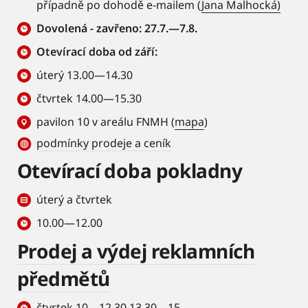
případně po dohodě e-mailem (
Jana Malhocká)
Dovolená - zavřeno: 27.7.—7.8.
Otevírací doba od září:
úterý 13.00—14.30
čtvrtek 14.00—15.30
pavilon 10 v areálu FNMH (
mapa
)
podmínky prodeje a ceník
Otevírací doba pokladny
úterý a čtvrtek
10.00—12.00
Prodej a výdej reklamních
předmětů
čtvrtek 10—12.30 13.30—15