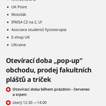
UK Point
Motolák
IFMSA CZ na 2. LF
Asociace studentů fyzioterapie
E-shop UK
UKraine
Otevírací doba „pop-up“
obchodu, prodej fakultních
plášťů a triček
Otevírací doba během prázdnin - červenec
a srpen:
úterý 12.30 —14.00