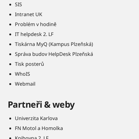
SIS
Intranet UK
Problém v hodině
IT helpdesk 2. LF
Tiskárna MyQ (Kampus Plzeňská)
Správa budov HelpDesk Plzeňská
Tisk posterů
WhoIS
Webmail
Partneři & weby
Univerzita Karlova
FN Motol a Homolka
Knihovna 2. LF