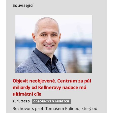
Související
Objevit neobjevené. Centrum za půl
P
miliardy od Kellnerovy nadace má
v
ultimátní cíle
t
2. 1. 2025
5
ODBORNÍCI V MÉDIÍCH
P
Rozhovor s prof. Tomášem Kalinou, který od