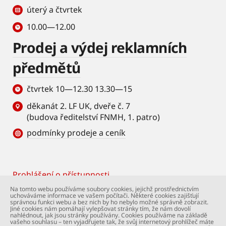
úterý a čtvrtek
10.00—12.00
Prodej a výdej reklamních
předmětů
čtvrtek 10—12.30 13.30—15
děkanát 2. LF UK, dveře č. 7
(budova ředitelství FNMH, 1. patro)
podmínky prodeje a ceník
Prohlášení o přístupnosti
Footer
Na tomto webu používáme soubory cookies, jejichž prostřednictvím
uchováváme informace ve vašem počítači. Některé cookies zajišťují
© Univerzita Karlova – 2. lékařská fakulta. Všechna
správnou funkci webu a bez nich by ho nebylo možné správně zobrazit.
práva vyhrazena. Foto: 2. LF a Shutterstock.com.
Jiné cookies nám pomáhají vylepšovat stránky tím, že nám dovolí
nahlédnout, jak jsou stránky používány. Cookies používáme na základě
Podpora webu:
webmaster@lfmotol.cuni.cz
vašeho souhlasu – ten vyjadřujete tak, že svůj internetový prohlížeč máte