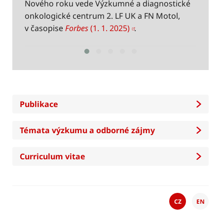
r
Nového roku vede Výzkumné a diagnostické
v
onkologické centrum 2. LF UK a FN Motol,
2
v časopise
Forbes
(1. 1. 2025)
.
Publikace
Témata výzkumu a odborné zájmy
Curriculum vitae
CZ
EN