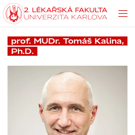
Přejít
k hlavnímu
obsahu
prof. MUDr. Tomáš Kalina,
Ph.D.