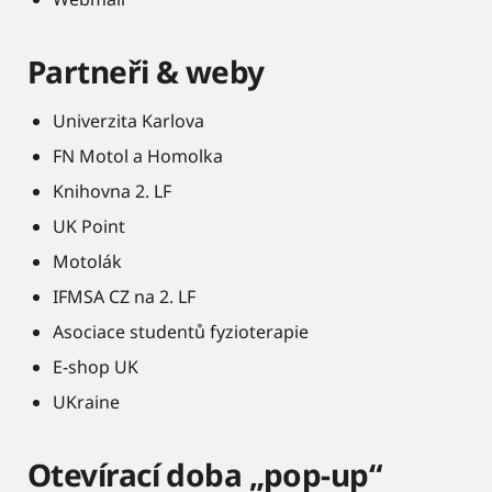
Partneři & weby
Univerzita Karlova
FN Motol a Homolka
Knihovna 2. LF
UK Point
Motolák
IFMSA CZ na 2. LF
Asociace studentů fyzioterapie
E-shop UK
UKraine
Otevírací doba „pop-up“