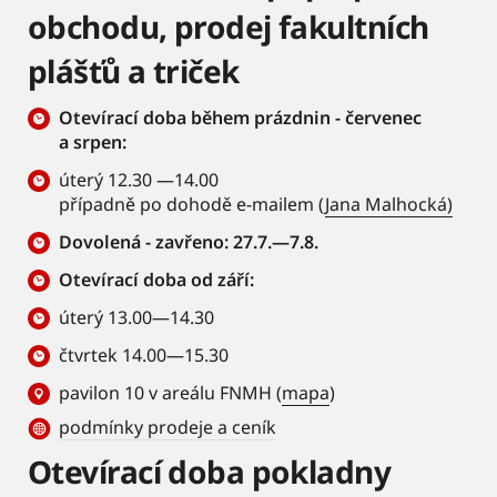
obchodu, prodej fakultních
plášťů a triček
Otevírací doba během prázdnin - červenec
a srpen:
úterý 12.30 —14.00
případně po dohodě e-mailem (
Jana Malhocká)
Dovolená - zavřeno: 27.7.—7.8.
Otevírací doba od září:
úterý 13.00—14.30
čtvrtek 14.00—15.30
pavilon 10 v areálu FNMH (
mapa
)
podmínky prodeje a ceník
Otevírací doba pokladny