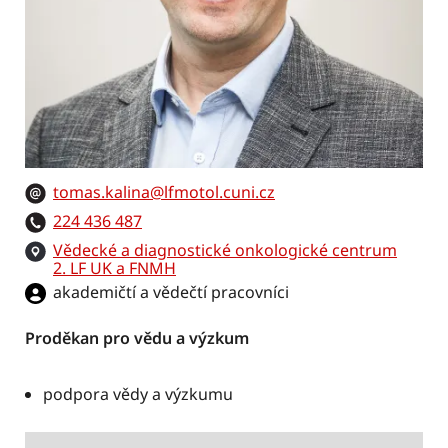
tomas.kalina@lfmotol.cuni.cz
224 436 487
Vědecké a diagnostické onkologické centrum
2. LF UK a FNMH
akademičtí a vědečtí pracovníci
Proděkan pro vědu a výzkum
podpora vědy a výzkumu