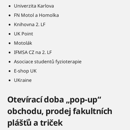
Univerzita Karlova
FN Motol a Homolka
Knihovna 2. LF
UK Point
Motolák
IFMSA CZ na 2. LF
Asociace studentů fyzioterapie
E-shop UK
UKraine
Otevírací doba „pop-up“
obchodu, prodej fakultních
plášťů a triček