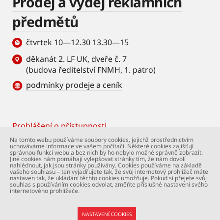
Prodej a výdej reklamních
předmětů
čtvrtek 10—12.30 13.30—15
děkanát 2. LF UK, dveře č. 7
(budova ředitelství FNMH, 1. patro)
podmínky prodeje a ceník
Prohlášení o přístupnosti
Footer
Na tomto webu používáme soubory cookies, jejichž prostřednictvím
uchováváme informace ve vašem počítači. Některé cookies zajišťují
© Univerzita Karlova – 2. lékařská fakulta. Všechna
správnou funkci webu a bez nich by ho nebylo možné správně zobrazit.
práva vyhrazena. Foto: 2. LF a Shutterstock.com.
Jiné cookies nám pomáhají vylepšovat stránky tím, že nám dovolí
nahlédnout, jak jsou stránky používány. Cookies používáme na základě
Podpora webu:
webmaster@lfmotol.cuni.cz
vašeho souhlasu – ten vyjadřujete tak, že svůj internetový prohlížeč máte
nastaven tak, že ukládání těchto cookies umožňuje. Pokud si přejete svůj
souhlas s používáním cookies odvolat, změňte příslušné nastavení svého
internetového prohlížeče.
NASTAVENÍ COOKIES