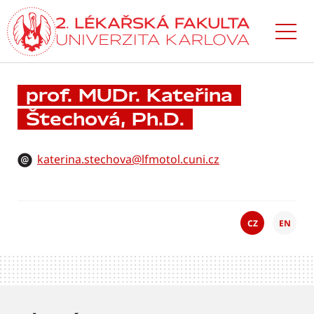
Přejít
k hlavnímu
obsahu
prof. MUDr. Kateřina
Štechová, Ph.D.
katerina.stechova@lfmotol.cuni.cz
CZ
EN