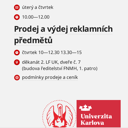
úterý a čtvrtek
10.00—12.00
Prodej a výdej reklamních
předmětů
čtvrtek 10—12.30 13.30—15
děkanát 2. LF UK, dveře č. 7
(budova ředitelství FNMH, 1. patro)
podmínky prodeje a ceník