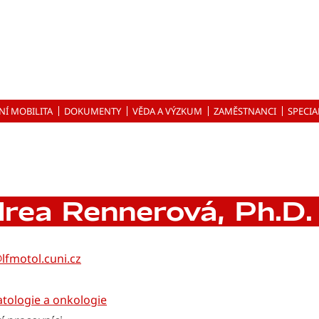
NÍ MOBILITA
DOKUMENTY
VĚDA A VÝZKUM
ZAMĚSTNANCI
SPECIA
drea Rennerová, Ph.D.
fmotol.cuni.cz
atologie a onkologie