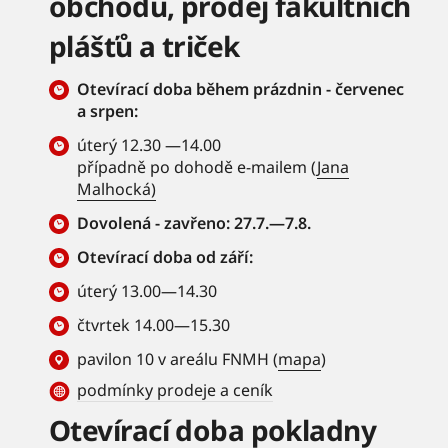
obchodu, prodej fakultních
plášťů a triček
Otevírací doba během prázdnin - červenec
a srpen:
úterý 12.30 —14.00
případně po dohodě e-mailem (
Jana
Malhocká)
Dovolená - zavřeno: 27.7.—7.8.
Otevírací doba od září:
úterý 13.00—14.30
čtvrtek 14.00—15.30
pavilon 10 v areálu FNMH (
mapa
)
podmínky prodeje a ceník
Otevírací doba pokladny