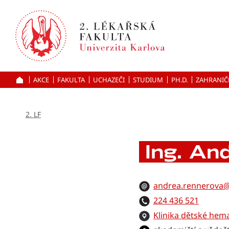
Přejít
k hlavnímu
obsahu
AKCE
FAKULTA
UCHAZEČI
ÚVOD
STUDIUM
PH.D.
ZAHRANIČ
2. LF
Ing. An
andrea.rennerova@l
224 436 521
Klinika dětské hem