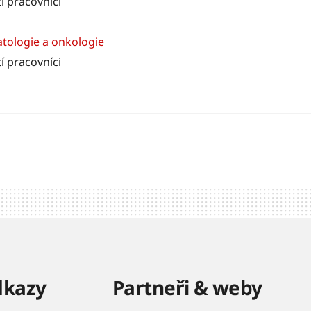
í pracovníci
atologie a onkologie
í pracovníci
dkazy
Partneři & weby