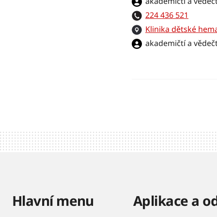
akademičtí a vědečt
224 436 521
Klinika dětské hem
akademičtí a vědečt
Hlavní menu
Aplikace a o