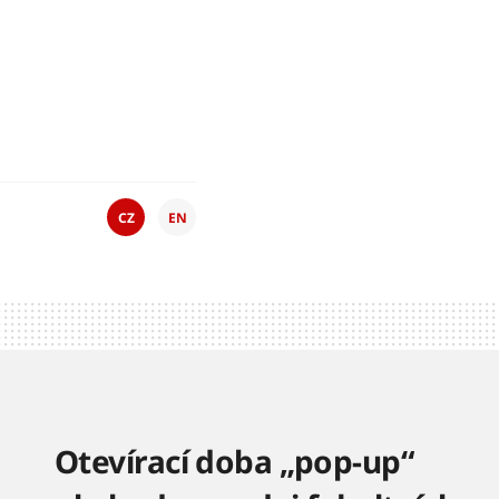
CZ
EN
Otevírací doba „pop-up“