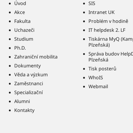
Úvod
SIS
Akce
Intranet UK
Fakulta
Problém v hodině
Uchazeči
IT helpdesk 2. LF
Studium
Tiskárna MyQ (Kam
Plzeňská)
Ph.D.
Správa budov Help
Zahraniční mobilita
Plzeňská
Dokumenty
Tisk posterů
Věda a výzkum
WhoIS
Zaměstnanci
Webmail
Specializační
Alumni
Kontakty